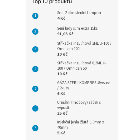
Top 10 produktů
Soft-Zellin sterilní tampon
4 Kč
Seni lady slim extra 15ks
91,05 Kč
Stříkačka inzulínová 1ML U-100 /
Omnican 100
10 Kč
Stříkačka inzulínová 0,5ML U-
100 / Omnican 50
10 Kč
GÁZA STERILKOMPRES .8vrstev
/ 2kusy
6 Kč
Urinální (močový) sáček s
výpustí
25 Kč
Injekční jehla žlutá 0,9mm x
40mm
5 Kč