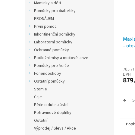
Maminky a děti
Pomůcky pro diabetiky
PRONÁJEM
První pomoc
Inkontinenční pomůcky
Maxi
Laboratorní pomůcky
- ote
Ochranné pomůcky
steh
Podložní mísy a močové lahve
Pomůcky pro řidiče
785,71
Fonendoskopy
DPH
879
Ostatní pomůcky
Stomie
Čaje
4-
5
Péče o dutinu ústní
Potravinové doplňky
Ostatní
Popi
Výprodej / Sleva / Akce