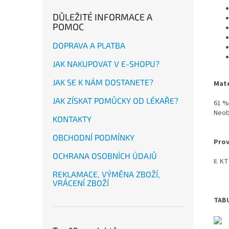
DŮLEŽITÉ INFORMACE A
POMOC
DOPRAVA A PLATBA
JAK NAKUPOVAT V E-SHOPU?
JAK SE K NÁM DOSTANETE?
Mate
JAK ZÍSKAT POMŮCKY OD LÉKAŘE?
61 %
Neob
KONTAKTY
OBCHODNÍ PODMÍNKY
Prov
OCHRANA OSOBNÍCH ÚDAJŮ
II. K
REKLAMACE, VÝMĚNA ZBOŽÍ,
VRÁCENÍ ZBOŽÍ
TABU