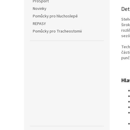
ProSport
Det
Novinky
Pomůcky pro hluchoslepé
Steh
REPASY
širo
rozli
Pomůcky pro Tracheostomii
sezó
Techn
části
punč
Hla