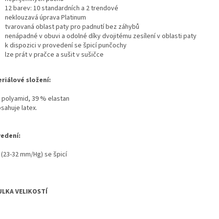
12 barev: 10 standardních a 2 trendové
neklouzavá úprava Platinum
tvarovaná oblast paty pro padnutí bez záhybů
nenápadné v obuvi a odolné díky dvojitému zesílení v oblasti paty
k dispozici v provedení se špicí punčochy
lze prát v pračce a sušit v sušičce
riálové složení:
 polyamid, 39 % elastan
sahuje latex.
edení:
T (23-32 mm/Hg) se špicí
LKA VELIKOSTÍ