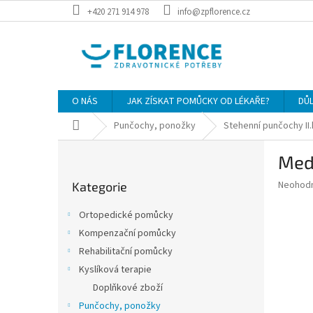
Přejít
+420 271 914 978
info@zpflorence.cz
na
obsah
O NÁS
JAK ZÍSKAT POMŮCKY OD LÉKAŘE?
DŮ
Domů
Punčochy, ponožky
Stehenní punčochy II
P
Medi
o
Přeskočit
s
Průměr
Neohod
Kategorie
kategorie
t
hodnoce
r
produkt
Ortopedické pomůcky
a
je
Kompenzační pomůcky
0,0
n
z
Rehabilitační pomůcky
n
5
í
Kyslíková terapie
hvězdič
p
Doplňkové zboží
a
Punčochy, ponožky