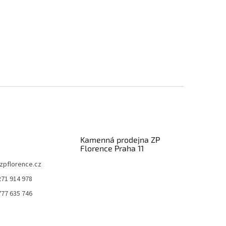
Kamenná prodejna ZP
Florence Praha 11
zpflorence.cz
271 914 978
777 635 746