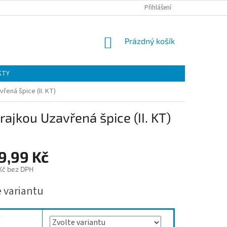
Přihlášení
NÁKUPNÍ
Prázdný košík
KOŠÍK
KTY
řená špice (II. KT)
ajkou Uzavřená špice (II. KT)
9,99 Kč
 Kč bez DPH
e variantu