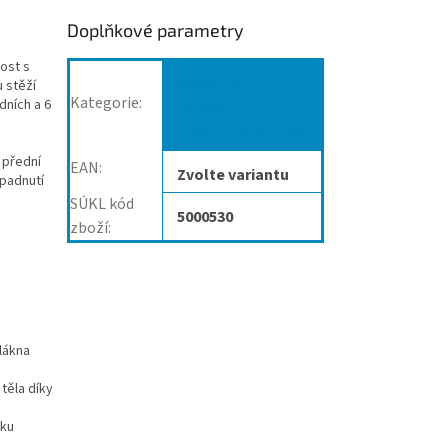
Doplňkové parametry
ost s
Stehenní
 stěží
Kategorie
:
dních a 6
punčochy
II.kompresní třídy
i přední
EAN
:
Zvolte variantu
 padnutí
SÚKL kód
5000530
zboží
:
vlákna
těla díky
iku