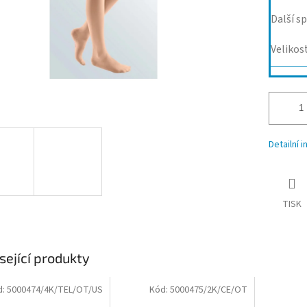
Další sp
Velikos
Detailní 
TISK
sející produkty
d:
5000474/4K/TEL/OT/US
Kód:
5000475/2K/CE/OT