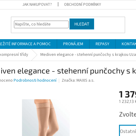
JAK NAKUPOVAT?
OBCHODNÍ PODMÍNKY
HLEDAT
LEŽITÉ INFORMACE A POMOC
PRONÁJEM
REPASY
KONTA
.kompresní třídy
Mediven elegance - stehenní punčochy s krajkou Uzav
ven elegance - stehenní punčochy s kr
né
noceno
Podrobnosti hodnocení
Značka:
MAXIS a.s.
ní
1 37
u
1 232,13
Měrná
Zvolt
cena:
ek.
Ostatní