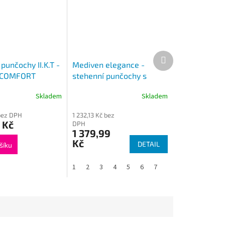
Další
produkt
punčochy II.K.T -
Mediven elegance -
 COMFORT
stehenní punčochy s
lemem Uzavřená špice (II.
Skladem
Skladem
KT)
bez DPH
1 232,13 Kč bez
 Kč
DPH
1 379,99
Kč
DETAIL
šíku
1
2
3
4
5
6
7