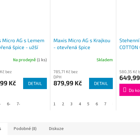
s Micro AG s Lemem
Maxis Micro AG s Krajkou
Stehenní 
vřená špice - užší
- otevřená špice
COTTON
no
Na prodejně
(1 ks)
Skladem
 Kč bez
785,71 Kč bez
580,35 Kč 
649,99
DPH
,99 Kč
879,99 Kč
DETAIL
DETAIL
Do ko
-
6-
7-
1
2
3
4
5
6
7
8
s
Podobné (8)
Diskuze