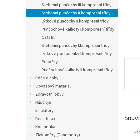
n
Stehenní punčochy III.kompresní třídy
e
Stehenní punčochy II.kompresní třídy
l
Lýtkové punčochy II.kompresní třídy
Punčochové kalhoty I.komporesní třídy
Ostatní
Stehenní punčochy I.kompresní třídy
Lýtkové podkolenky I.kompresní třídy
Ponožky
Punčochové kalhoty II.kompresní třídy
Péče o nohy
Obvazový materiál
Zdravotní obuv
Nástroje
Inhalátory
Souvi
Desinfekce
Kosmetika
Kó
Tlakoměry (Tonometry)