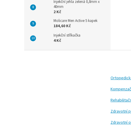
Injekční jehla zelená 0,8mm x
40mm
2 Kč
Molicare Men Active 5 kapek
184,60 Kč
Injekční stříkačka
4 Kč
Z
á
p
a
t
Ortopedic
í
Kompenzač
Rehabilita
Zdravotní 
Zdravotní 