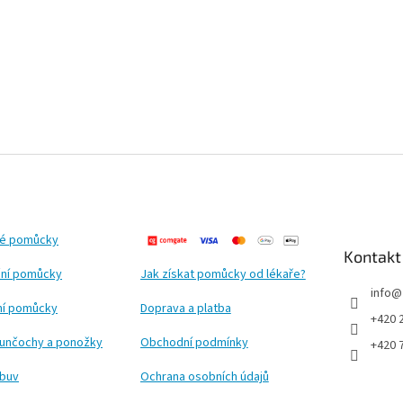
ké pomůcky
Kontakt
ní pomůcky
Jak získat pomůcky od lékaře?
info
@
ční pomůcky
Doprava a platba
+420 
punčochy a ponožky
Obchodní podmínky
+420 
obuv
Ochrana osobních údajů