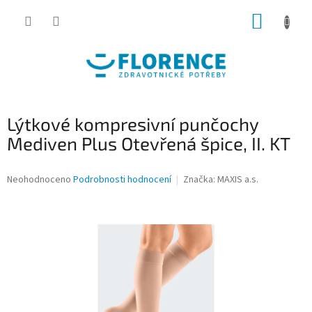
Přejít
NÁKUP
na
obsah
KOŠÍK
Lýtkové kompresivní punčochy
Mediven Plus Otevřená špice, II. KT
Průměrné
Neohodnoceno
Podrobnosti hodnocení
Značka:
MAXIS a.s.
hodnocení
produktu
je
0,0
z
5
hvězdiček.