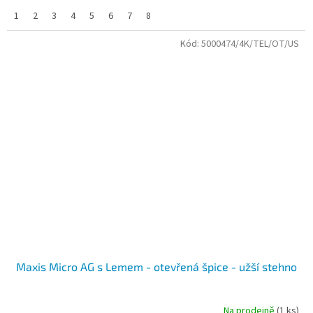
1
2
3
4
5
6
7
8
Kód:
5000474/4K/TEL/OT/US
Maxis Micro AG s Lemem - otevřená špice - užší stehno
Na prodejně
(1 ks)