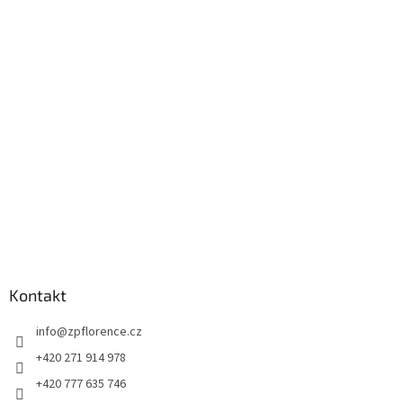
á
p
a
t
í
Kontakt
info
@
zpflorence.cz
+420 271 914 978
+420 777 635 746