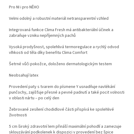
Pro NI i pro NĚHO
Velmi odolný a robustní materiál netransparentní vzhled
Integrovaná funkce Clima Fresh má antibakteriální účinek a
zabraňuje vzniku nepříjemných pachů
Vysoká prodyšnost, spolehlivá termoregulace a rychlý odvod
vlhkosti od těla díky benefitu Clima Comfort
Šetrné vůči pokožce, doloženo dermatologickým testem
Neobsahují latex
Provedení paty s tvarem do písmene Y usnadňuje navlékání
punčochy, zajišťuje přesné a pevné padnutí a také pocit volnosti
v oblasti nártu – po celý den
Žebrované zesílení chodidlové části přispívá ke spolehlivé
životnosti
5 cm široký zdravotní lem přináší maximální pohodlí a zamezuje
sklouzávání podkolenek k dispozici v provedení bez špice