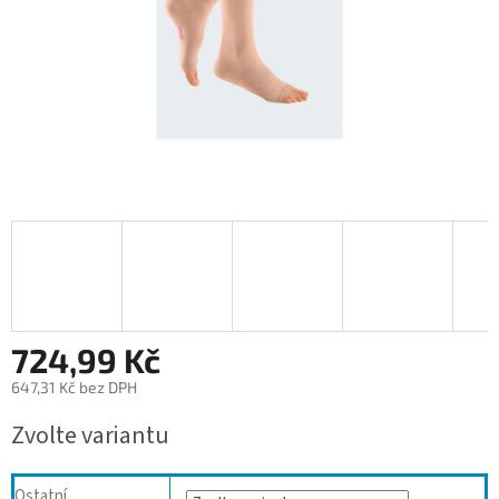
724,99 Kč
647,31 Kč bez DPH
Měrná
Zvolte variantu
cena:
Ostatní