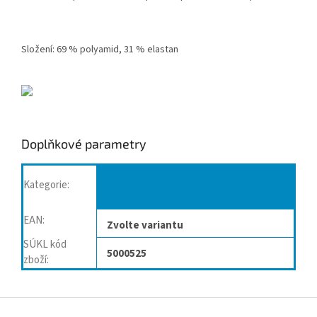
Složení: 69 % polyamid, 31 % elastan
Doplňkové parametry
Lýtkové podkolenky II.kompresní
Kategorie
:
třídy
EAN
:
Zvolte variantu
SÚKL kód
5000525
zboží
:
Z