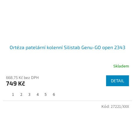
Ortéza patelární kolenní Silistab Genu-GO open 2343
Skladem
668,75 Kč bez DPH
DETAIL
749 Kč
1
2
3
4
5
6
Kód:
27221/XXX