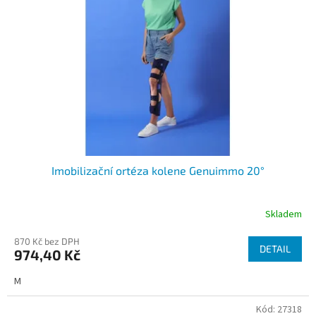
s
p
r
o
d
u
k
t
ů
Imobilizační ortéza kolene Genuimmo 20°
Skladem
870 Kč bez DPH
DETAIL
974,40 Kč
M
Kód:
27318