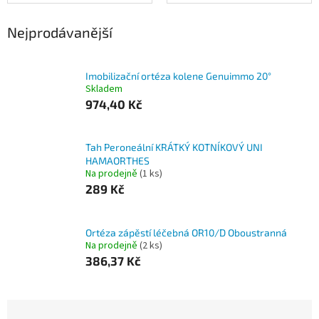
Nejprodávanější
Imobilizační ortéza kolene Genuimmo 20°
Skladem
974,40 Kč
Tah Peroneální KRÁTKÝ KOTNÍKOVÝ UNI
HAMAORTHES
Na prodejně
(1 ks)
289 Kč
Ortéza zápěstí léčebná OR10/D Oboustranná
Na prodejně
(2 ks)
386,37 Kč
Ř