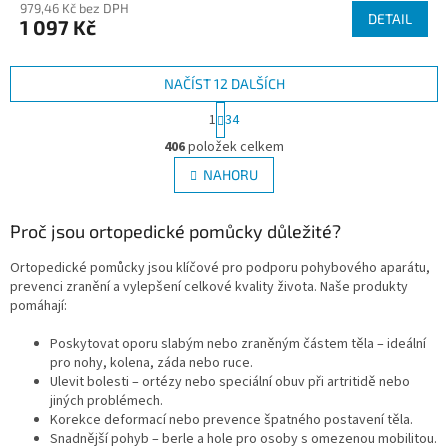
979,46 Kč bez DPH
DETAIL
1 097 Kč
NAČÍST 12 DALŠÍCH
S
1
34
t
O
r
406
položek celkem
v
á
l
NAHORU
n
á
k
d
o
v
Proč jsou ortopedické pomůcky důležité?
a
á
c
n
Ortopedické pomůcky jsou klíčové pro podporu pohybového aparátu,
í
í
prevenci zranění a vylepšení celkové kvality života. Naše produkty
p
pomáhají:
r
v
Poskytovat oporu slabým nebo zraněným částem těla – ideální
k
pro nohy, kolena, záda nebo ruce.
y
Ulevit bolesti – ortézy nebo speciální obuv při artritidě nebo
v
jiných problémech.
ý
Korekce deformací nebo prevence špatného postavení těla.
p
Snadnější pohyb – berle a hole pro osoby s omezenou mobilitou.
i