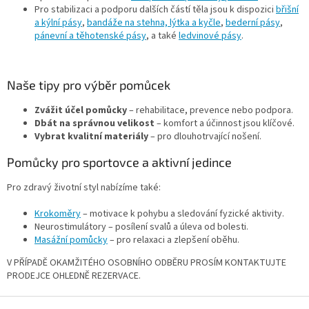
Pro stabilizaci a podporu dalších částí těla jsou k dispozici
břišní
a kýlní pásy
,
bandáže na stehna, lýtka a kyčle
,
bederní pásy
,
pánevní a těhotenské pásy
, a také
ledvinové pásy
.
Naše tipy pro výběr pomůcek
Zvážit účel pomůcky
– rehabilitace, prevence nebo podpora.
Dbát na správnou velikost
– komfort a účinnost jsou klíčové.
Vybrat kvalitní materiály
– pro dlouhotrvající nošení.
Pomůcky pro sportovce a aktivní jedince
Pro zdravý životní styl nabízíme také:
Krokoměry
– motivace k pohybu a sledování fyzické aktivity.
Neurostimulátory – posílení svalů a úleva od bolesti.
Masážní pomůcky
– pro relaxaci a zlepšení oběhu.
V PŘÍPADĚ OKAMŽITÉHO OSOBNÍHO ODBĚRU PROSÍM KONTAKTUJTE
PRODEJCE OHLEDNĚ REZERVACE.
Z