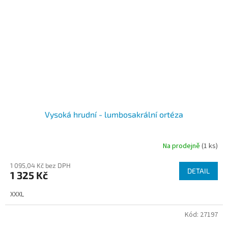
Vysoká hrudní - lumbosakrální ortéza
Na prodejně
(1 ks)
1 095,04 Kč bez DPH
DETAIL
1 325 Kč
XXXL
Kód:
27197