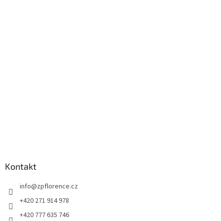
á
p
a
t
í
Kontakt
info
@
zpflorence.cz
+420 271 914 978
+420 777 635 746