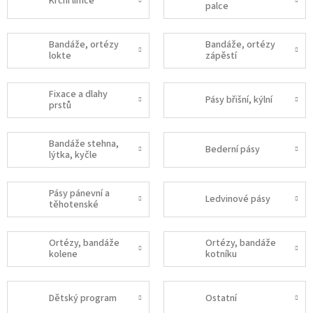
Krční límce
palce
Bandáže, ortézy
Bandáže, ortézy
lokte
zápěstí
Fixace a dlahy
Pásy břišní, kýlní
prstů
Bandáže stehna,
Bederní pásy
lýtka, kyčle
Pásy pánevní a
Ledvinové pásy
těhotenské
Ortézy, bandáže
Ortézy, bandáže
kolene
kotníku
Dětský program
Ostatní