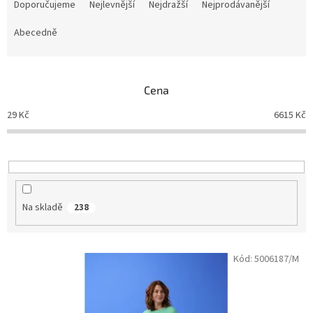
a
Doporučujeme
Nejlevnější
Nejdražší
Nejprodávanější
z
e
Abecedně
n
í
p
Cena
r
o
29
Kč
6615
Kč
d
u
k
t
ů
Na skladě
238
V
Kód:
5006187/M
ý
p
i