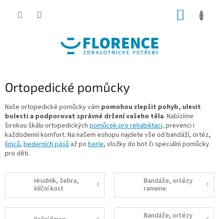
Přejít
NÁKUP
na
obsah
KOŠÍK
Ortopedické pomůcky
Naše ortopedické pomůcky vám
pomohou zlepšit pohyb, ulevit
bolesti a podporovat správné držení vašeho těla
. Nabízíme
širokou škálu ortopedických
pomůcek pro rehabilitaci
, prevenci i
každodenní komfort. Na našem eshopu najdete vše od bandáží, ortéz,
límců
,
bederních pásů
až po
berle
, vložky do bot či speciální pomůcky
pro děti.
Hrudník, žebra,
Bandáže, ortézy
klíční kost
ramene
Bandáže, ortézy