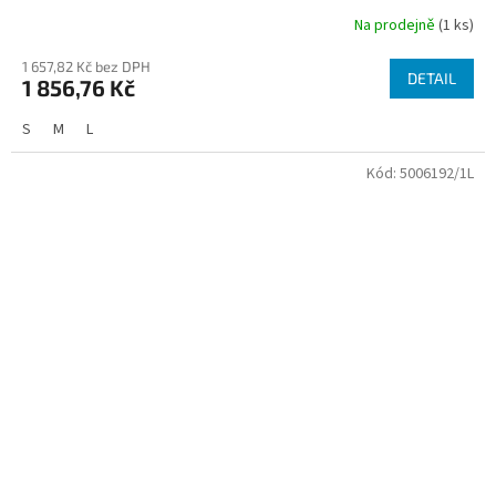
Na prodejně
(1 ks)
1 657,82 Kč bez DPH
DETAIL
1 856,76 Kč
S
M
L
Kód:
5006192/1L