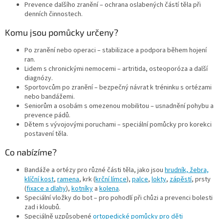
Prevence dalšího zranění – ochrana oslabených částí těla při
s
denních činnostech.
u
Komu jsou pomůcky určeny?
Po zranění nebo operaci – stabilizace a podpora během hojení
ran.
Lidem s chronickými nemocemi – artritida, osteoporóza a další
diagnózy.
Sportovcům po zranění – bezpečný návrat k tréninku s ortézami
nebo bandážemi.
Seniorům a osobám s omezenou mobilitou – usnadnění pohybu a
prevence pádů.
Dětem s vývojovými poruchami – speciální pomůcky pro korekci
postavení těla.
Co nabízíme?
Bandáže a ortézy pro různé části těla, jako jsou
hrudník, žebra,
klíční kost
,
ramena
, krk (
krční límce
),
palce
,
lokty
,
zápěstí
,
prsty
(
fixace a dlahy
),
kotníky
a
kolena
.
Speciální vložky do bot – pro pohodlí při chůzi a prevenci bolesti
zad i kloubů.
Speciálně uzpůsobené
ortopedické pomůcky pro děti