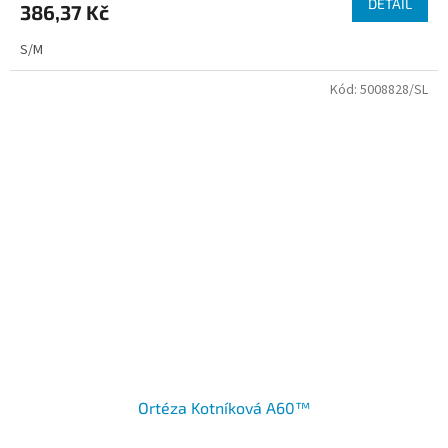
DETAIL
386,37 Kč
S/M
Kód:
5008828/SL
Ortéza Kotníková A60™