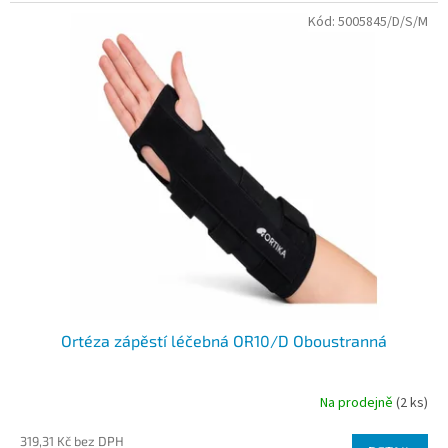
Kód:
5005845/D/S/M
Ortéza zápěstí léčebná OR10/D Oboustranná
Na prodejně
(2 ks)
319,31 Kč bez DPH