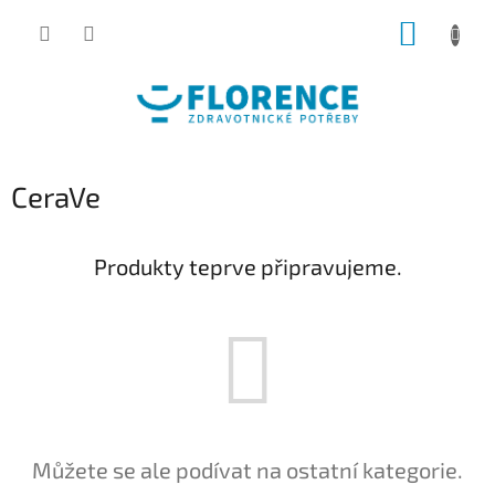
Přejít
NÁKUP
na
obsah
KOŠÍK
CeraVe
Produkty teprve připravujeme.
Můžete se ale podívat na ostatní kategorie.