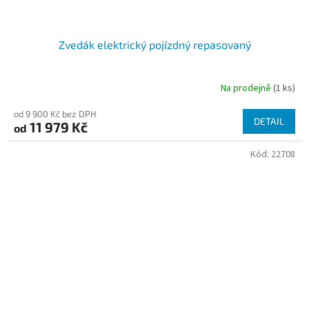
Zvedák elektrický pojízdný repasovaný
Na prodejně
(1 ks)
Průměrné
hodnocení
od 9 900 Kč bez DPH
produktu
DETAIL
11 979 Kč
od
je
3,1
Kód:
22708
z
5
hvězdiček.