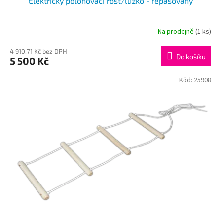
Elektrický polohovací rošt/lůžko - repasovaný
Na prodejně
(1 ks)
4 910,71 Kč bez DPH
Do košíku
5 500 Kč
Kód:
25908