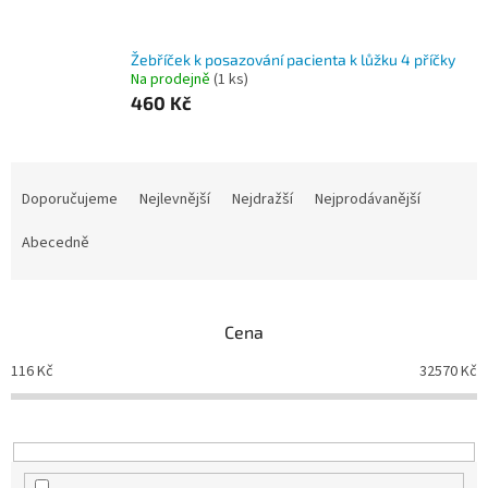
Žebříček k posazování pacienta k lůžku 4 příčky
Na prodejně
(1 ks)
460 Kč
Ř
a
Doporučujeme
Nejlevnější
Nejdražší
Nejprodávanější
z
e
Abecedně
n
í
p
Cena
r
o
116
Kč
32570
Kč
d
u
k
t
ů