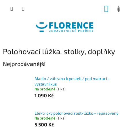
Přejít
NÁKUP
na
obsah
KOŠÍK
Polohovací lůžka, stolky, doplňky
Nejprodávanější
Madlo / zábrana k posteli / pod matraci -
výstavní kus
Na prodejně
(1 ks)
1 090 Kč
Elektrický polohovací rošt/lůžko - repasovaný
Na prodejně
(1 ks)
5 500 Kč