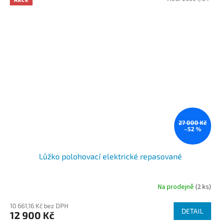
Akce
27 000 Kč
–52 %
Lůžko polohovací elektrické repasované
Na prodejně
(2 ks)
Průměrné
hodnocení
10 661,16 Kč bez DPH
produktu
DETAIL
12 900 Kč
je