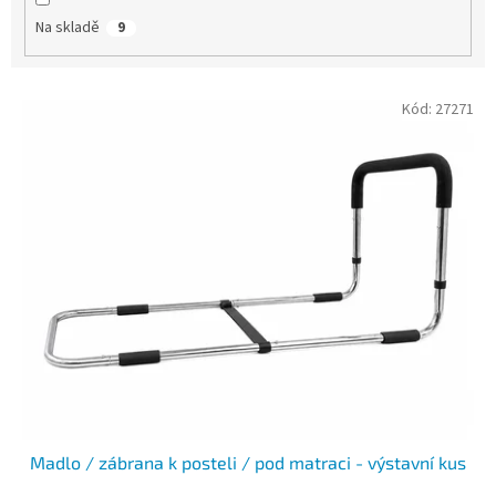
Na skladě
9
V
Kód:
27271
ý
p
i
s
p
r
o
d
u
k
t
ů
Madlo / zábrana k posteli / pod matraci - výstavní kus