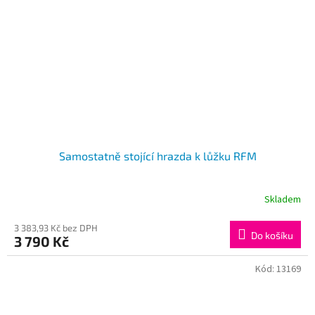
Samostatně stojící hrazda k lůžku RFM
Skladem
Průměrné
hodnocení
produktu
3 383,93 Kč bez DPH
Do košíku
3 790 Kč
je
5,0
z
Kód:
13169
5
hvězdiček.