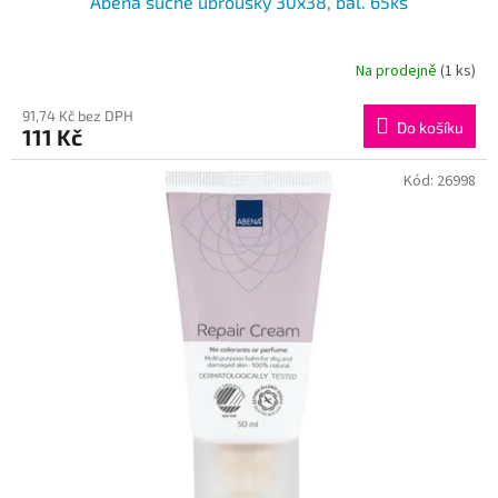
Abena suché ubrousky 30x38, bal. 65ks
Na prodejně
(1 ks)
91,74 Kč bez DPH
Do košíku
111 Kč
Kód:
26998