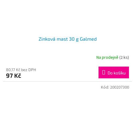
Zinková mast 30 g Galmed
Na prodejně
(2 ks)
Průměrné
hodnocení
produktu
80,17 Kč bez DPH
Do košíku
97 Kč
je
3,4
z
Kód:
200207300
5
hvězdiček.