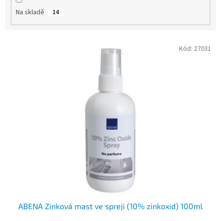
Na skladě
14
V
Kód:
27031
ý
p
i
s
p
r
o
d
u
k
t
ů
ABENA Zinková mast ve spreji (10% zinkoxid) 100ml