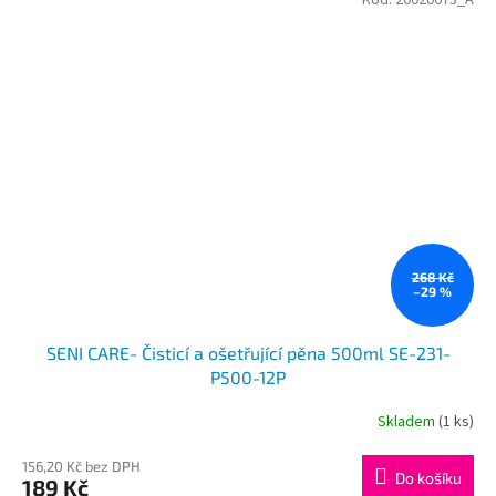
Kód:
20020073_A
268 Kč
–29 %
SENI CARE- Čisticí a ošetřující pěna 500ml SE-231-
P500-12P
Skladem
(1 ks)
156,20 Kč bez DPH
Do košíku
189 Kč