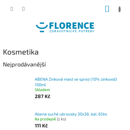
Přejít
NÁKUP
na
obsah
KOŠÍK
Kosmetika
Nejprodávanější
ABENA Zinková mast ve spreji (10% zinkoxid)
100ml
Skladem
287 Kč
Abena suché ubrousky 30x38, bal. 65ks
Na prodejně
(1 ks)
111 Kč