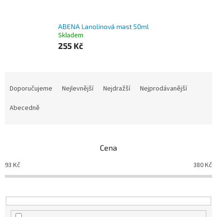
ABENA Lanolinová mast 50ml
Skladem
255 Kč
Ř
a
Doporučujeme
Nejlevnější
Nejdražší
Nejprodávanější
z
e
Abecedně
n
í
p
Cena
r
o
93
Kč
380
Kč
d
u
k
t
ů