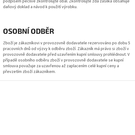
podpisem pečlivě zkontrolujte obal. Zkontrolujte zda zásilka obsahuje
daňový doklad a návod k použití výrobku.
OSOBNÍ ODBĚR
Zboží je zákazníkovi v provozovně dodavatele rezervováno po dobu 5
pracovních dnů od výzvy k odběru zboží. Zákazník má právo si zboží v
provozovně dodavatele před uzavřením kupní smlouvy prohlédnout. V
případě osobního odběru zboží v provozovně dodavatele se kupní
smlouva považuje za uzavřenou až zaplacením celé kupní ceny a
převzetím zboží zákazníkem.
Z
á
p
a
t
í