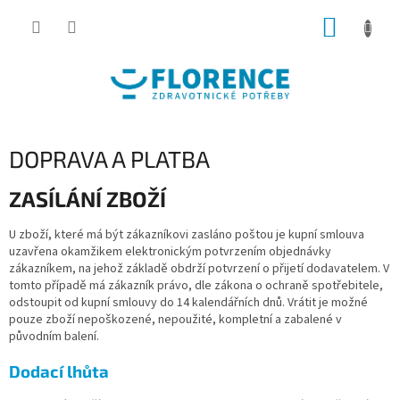
Přejít
NÁKUP
na
obsah
KOŠÍK
DOPRAVA A PLATBA
ZASÍLÁNÍ ZBOŽÍ
U zboží, které má být zákazníkovi zasláno poštou je kupní smlouva
uzavřena okamžikem elektronickým potvrzením objednávky
zákazníkem, na jehož základě obdrží potvrzení o přijetí dodavatelem. V
tomto případě má zákazník právo, dle zákona o ochraně spotřebitele,
odstoupit od kupní smlouvy do 14 kalendářních dnů. Vrátit je možné
pouze zboží nepoškozené, nepoužité, kompletní a zabalené v
původním balení.
Dodací lhůta