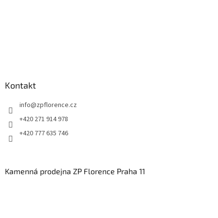
Kontakt
info
@
zpflorence.cz
+420 271 914 978
+420 777 635 746
Kamenná prodejna ZP Florence Praha 11