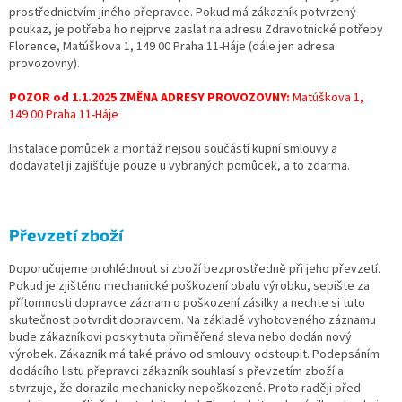
prostřednictvím jiného přepravce. Pokud má zákazník potvrzený
poukaz, je potřeba ho nejprve zaslat na adresu Zdravotnické potřeby
Florence, Matúškova 1, 149 00 Praha 11-Háje (dále jen adresa
provozovny).
POZOR od 1.1.2025 ZMĚNA ADRESY PROVOZOVNY:
Matúškova 1,
149 00 Praha 11-Háje
Instalace pomůcek a montáž nejsou součástí kupní smlouvy a
dodavatel ji zajišťuje pouze u vybraných pomůcek, a to zdarma.
Převzetí zboží
Doporučujeme prohlédnout si zboží bezprostředně při jeho převzetí.
Pokud je zjištěno mechanické poškození obalu výrobku, sepište za
přítomnosti dopravce záznam o poškození zásilky a nechte si tuto
skutečnost potvrdit dopravcem. Na základě vyhotoveného záznamu
bude zákazníkovi poskytnuta přiměřená sleva nebo dodán nový
výrobek. Zákazník má také právo od smlouvy odstoupit. Podepsáním
dodácího listu přepravci zákazník souhlasí s převzetím zboží a
stvrzuje, že dorazilo mechanicky nepoškozené. Proto raději před