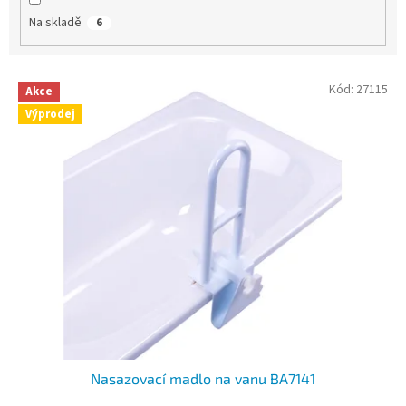
Na skladě
6
V
Kód:
27115
Akce
ý
Výprodej
p
i
s
p
r
o
d
u
k
t
ů
Nasazovací madlo na vanu BA7141