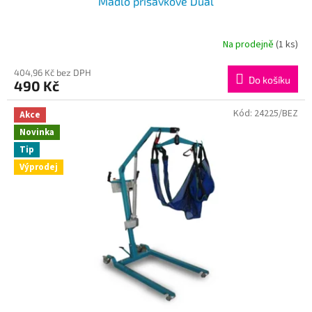
Madlo přísavkové Dual
Na prodejně
(1 ks)
404,96 Kč bez DPH
Do košíku
490 Kč
Kód:
24225/BEZ
Akce
Novinka
Tip
Výprodej