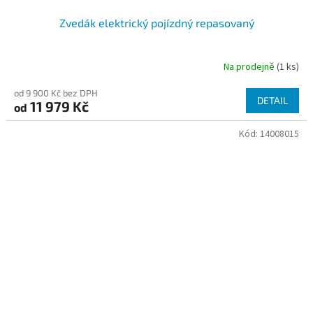
Zvedák elektrický pojízdný repasovaný
Na prodejně
(1 ks)
Průměrné
hodnocení
od 9 900 Kč bez DPH
produktu
DETAIL
11 979 Kč
od
je
3,1
Kód:
14008015
z
5
hvězdiček.