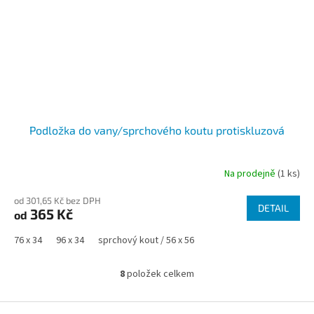
Podložka do vany/sprchového koutu protiskluzová
Na prodejně
(1 ks)
od 301,65 Kč bez DPH
DETAIL
365 Kč
od
76 x 34
96 x 34
sprchový kout / 56 x 56
8
položek celkem
O
v
l
Z