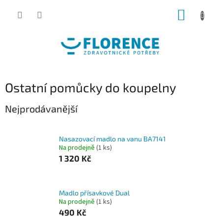
Přejít
NÁKUP
na
obsah
KOŠÍK
Ostatní pomůcky do koupelny
Nejprodávanější
Nasazovací madlo na vanu BA7141
Na prodejně
(1 ks)
1 320 Kč
Madlo přísavkové Dual
Na prodejně
(1 ks)
490 Kč