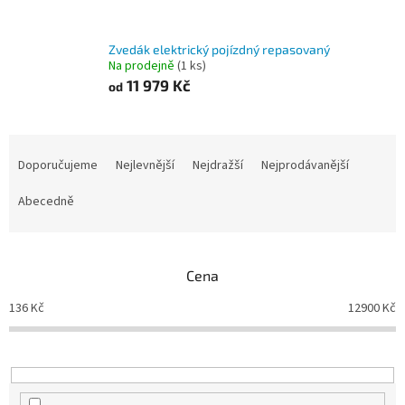
Zvedák elektrický pojízdný repasovaný
Na prodejně
(1 ks)
11 979 Kč
od
Ř
a
Doporučujeme
Nejlevnější
Nejdražší
Nejprodávanější
z
e
Abecedně
n
í
p
Cena
r
o
136
Kč
12900
Kč
d
u
k
t
ů