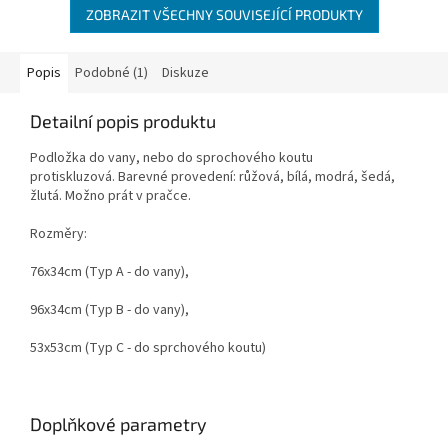
ZOBRAZIT VŠECHNY SOUVISEJÍCÍ PRODUKTY
Popis
Podobné (1)
Diskuze
Detailní popis produktu
Podložka do vany, nebo do sprochového koutu
protiskluzová. Barevné provedení: růžová, bílá, modrá, šedá,
žlutá. Možno prát v pračce.
Rozměry:
76x34cm (Typ A - do vany),
96x34cm (Typ B - do vany),
53x53cm (Typ C - do sprchového koutu)
Doplňkové parametry