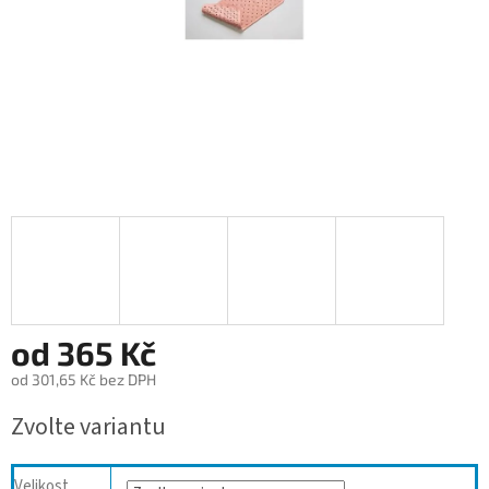
od
365 Kč
od
301,65 Kč
bez DPH
Měrná
Zvolte variantu
cena:
Velikost