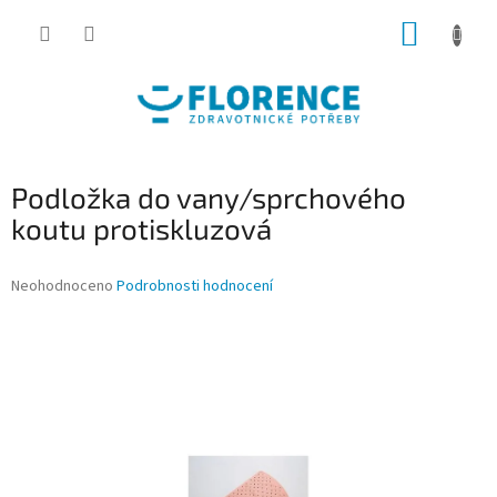
Přejít
NÁKUP
na
obsah
KOŠÍK
Podložka do vany/sprchového
koutu protiskluzová
Průměrné
Neohodnoceno
Podrobnosti hodnocení
hodnocení
produktu
je
0,0
z
5
hvězdiček.