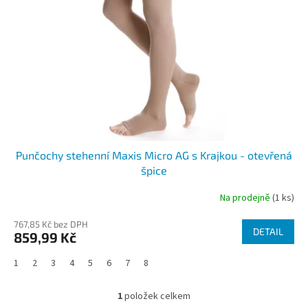
p
r
o
d
u
k
t
ů
Punčochy stehenní Maxis Micro AG s Krajkou - otevřená
špice
Na prodejně
(1 ks)
767,85 Kč bez DPH
DETAIL
859,99 Kč
1
2
3
4
5
6
7
8
1
položek celkem
O