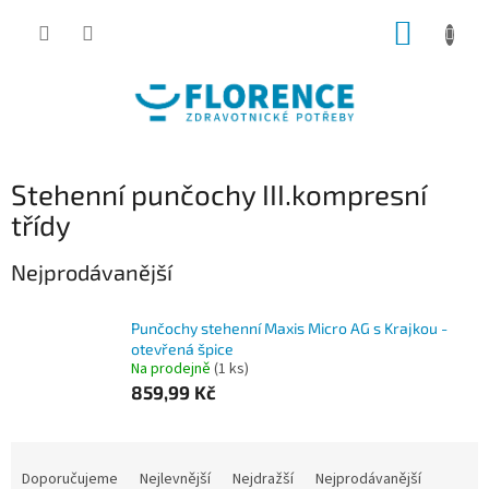
Přejít
NÁKUP
na
obsah
KOŠÍK
Stehenní punčochy III.kompresní
třídy
Nejprodávanější
Punčochy stehenní Maxis Micro AG s Krajkou -
otevřená špice
Na prodejně
(1 ks)
859,99 Kč
Ř
a
Doporučujeme
Nejlevnější
Nejdražší
Nejprodávanější