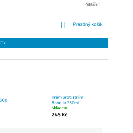
Přihlášení
NÁKUPNÍ
Prázdný košík
KOŠÍK
KTY
Krém proti striím
 50g
Bonella 250ml
)
Skladem
245 Kč