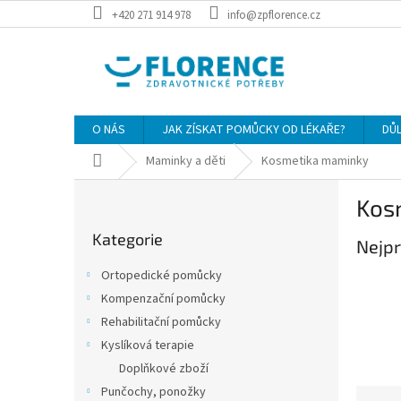
Přejít
+420 271 914 978
info@zpflorence.cz
na
obsah
O NÁS
JAK ZÍSKAT POMŮCKY OD LÉKAŘE?
DŮ
Domů
Maminky a děti
Kosmetika maminky
P
Kos
o
Přeskočit
s
Kategorie
kategorie
Nejpr
t
r
Ortopedické pomůcky
a
Kompenzační pomůcky
n
Rehabilitační pomůcky
n
í
Kyslíková terapie
p
Doplňkové zboží
a
Punčochy, ponožky
Ř