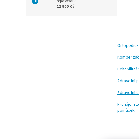
repasované
12 900 Kč
Z
á
p
a
t
Ortopedic
í
Kompenzač
Rehabilita
Zdravotní 
Zdravotní 
Pronájem z
pomůcek