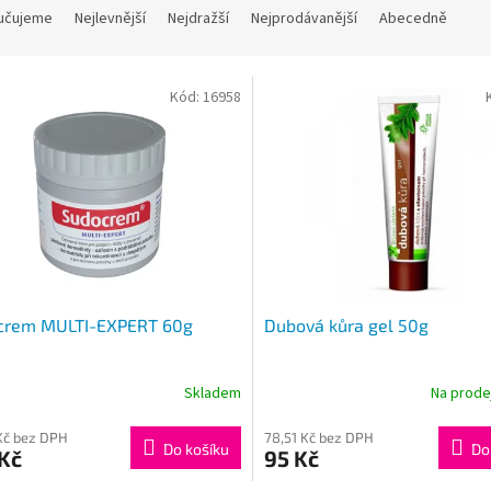
učujeme
Nejlevnější
Nejdražší
Nejprodávanější
Abecedně
Kód:
16958
crem MULTI-EXPERT 60g
Dubová kůra gel 50g
Skladem
Na prod
Průměrné
hodnocení
produktu
 Kč bez DPH
78,51 Kč bez DPH
Do košíku
Do
Kč
95 Kč
je
4,3