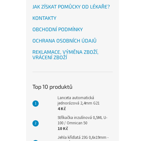
JAK ZÍSKAT POMŮCKY OD LÉKAŘE?
KONTAKTY
OBCHODNÍ PODMÍNKY
OCHRANA OSOBNÍCH ÚDAJŮ
REKLAMACE, VÝMĚNA ZBOŽÍ,
VRÁCENÍ ZBOŽÍ
Top 10 produktů
Lanceta automatická
jednorázová 2,4mm G21
4 Kč
Stříkačka inzulínová 0,5ML U-
100 / Omnican 50
10 Kč
Jehla křídlatá 23G 0,6x19mm -