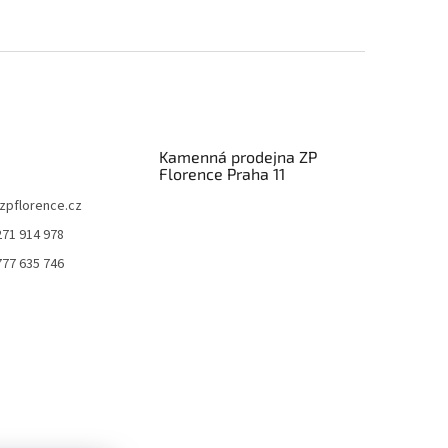
Kamenná prodejna ZP
Florence Praha 11
zpflorence.cz
271 914 978
777 635 746