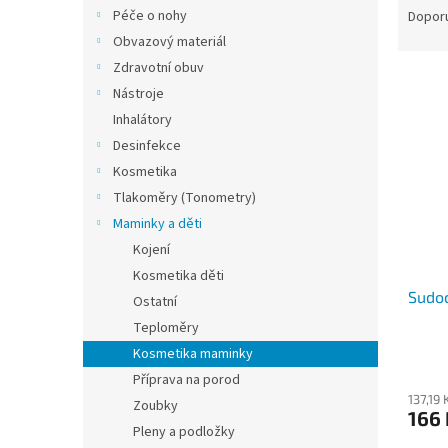
n
a
Péče o nohy
Dopor
e
z
Obvazový materiál
l
e
Zdravotní obuv
V
n
Nástroje
ý
í
Inhalátory
p
p
i
r
Desinfekce
s
o
Kosmetika
p
d
Tlakoměry (Tonometry)
r
u
Maminky a děti
o
k
Kojení
d
t
Kosmetika děti
u
ů
Sudo
k
Ostatní
t
Teploměry
ů
Kosmetika maminky
Příprava na porod
137,19
Zoubky
166 
Pleny a podložky