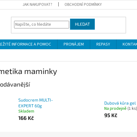
JAK NAKUPOVAT?
OBCHODNÍ PODMÍNKY
HLEDAT
LEŽITÉ INFORMACE A POMOC
PRONÁJEM
REPASY
KONTA
metika maminky
odávanější
Sudocrem MULTI-
Dubová kůra gel
EXPERT 60g
Na prodejně
(1 ks
Skladem
95 Kč
166 Kč