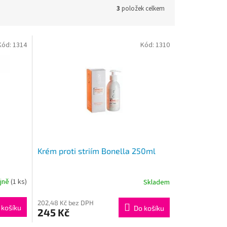
3
položek celkem
Kód:
1314
Kód:
1310
Krém proti striím Bonella 250ml
ejně
(1 ks)
Skladem
202,48 Kč bez DPH
 košíku
Do košíku
245 Kč