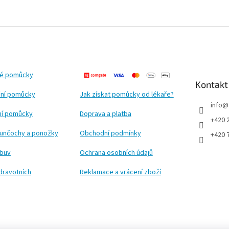
ké pomůcky
Kontakt
ní pomůcky
Jak získat pomůcky od lékaře?
info
@
ční pomůcky
Doprava a platba
+420 
punčochy a ponožky
Obchodní podmínky
+420 
obuv
Ochrana osobních údajů
dravotních
Reklamace a vrácení zboží