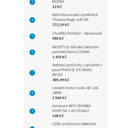
MODRÁ
12 Kč
Berle francouzská vyměkčená
Thuasne Magic soft 105
272,39 Kč
Chodítko/Rollator - repasované
990 Kč
MEDISTYLE dámská zdravotní
pantofel Patricie ČERNÁ
1 476 Kč
Stehenní punčochy s upínáním v
pase PRAVÁ (II. KT) MAXIS
MICRO
409,99 Kč
Lineární motor Linak 24V 3,5A
1400N
3 500 Kč
Avicenum ANTI-TROMBO
HOSPITAL 1 AG OŠ lem2
349 Kč
Lůžko polohovací elektrické