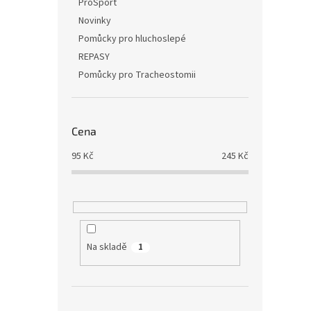
ProSport
Novinky
Pomůcky pro hluchoslepé
REPASY
Pomůcky pro Tracheostomii
Cena
95
Kč
245
Kč
Na skladě
1