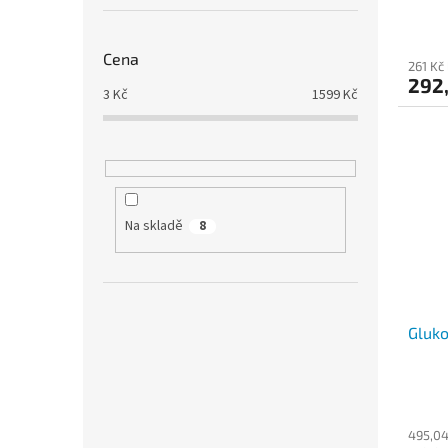
Cena
261 Kč
292
3
Kč
1599
Kč
Na skladě
8
Gluk
495,04