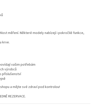
iků
hlost měření. Některé modely nabízejí i pokročilé funkce,
u krve.
povídají vašim potřebám
ých výrobců
o příslušenství
ejně
shopu a mějte své zdraví pod kontrolou!
EDNĚ REZERVACE.