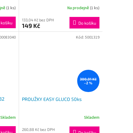
ejně
(1 ks)
Na prodejně
(1 ks)
133,04 Kč bez DPH
 košíku
Do košíku
149 Kč
00083040
Kód:
5001319
300,01 Kč
–2 %
32
PROUŽKY EASY GLUCO 50ks
Skladem
Skladem
260,88 Kč bez DPH
 košíku
Do košíku