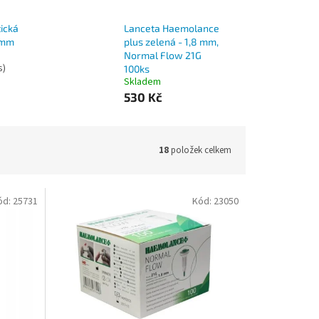
ická
Lanceta Haemolance
4mm
plus zelená - 1,8 mm,
Normal Flow 21G
s)
100ks
Skladem
530 Kč
18
položek celkem
ód:
25731
Kód:
23050