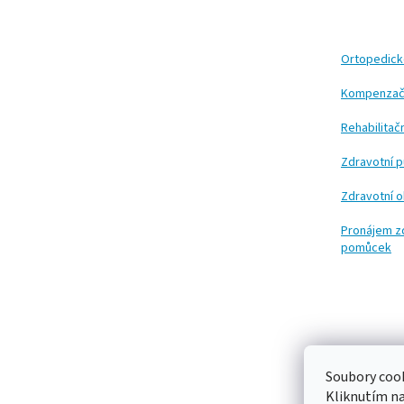
á
p
a
t
Ortopedic
í
Kompenzač
Rehabilita
Zdravotní 
Zdravotní 
Pronájem z
pomůcek
Soubory cook
Kliknutím n