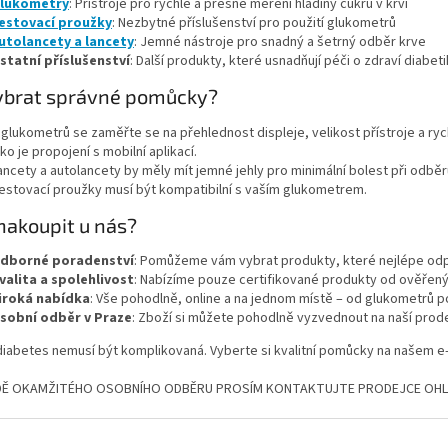
lukometry
: Přístroje pro rychlé a přesné měření hladiny cukru v krvi
estovací proužky
: Nezbytné příslušenství pro použití glukometrů
utolancety a lancety
: Jemné nástroje pro snadný a šetrný odběr krve
statní příslušenství
: Další produkty, které usnadňují péči o zdraví diabet
ybrat správné pomůcky?
 glukometrů se zaměřte se na přehlednost displeje, velikost přístroje a ryc
ako je propojení s mobilní aplikací.
ancety a autolancety by měly mít jemné jehly pro minimální bolest při odběr
estovací proužky musí být kompatibilní s vaším glukometrem.
nakoupit u nás?
dborné poradenství
: Pomůžeme vám vybrat produkty, které nejlépe od
valita a spolehlivost
: Nabízíme pouze certifikované produkty od ověřen
iroká nabídka
: Vše pohodlně, online a na jednom místě – od glukometrů p
sobní odběr v Praze
: Zboží si můžete pohodlně vyzvednout na naší prod
iabetes nemusí být komplikovaná. Vyberte si kvalitní pomůcky na našem e-
ADĚ OKAMŽITÉHO OSOBNÍHO ODBĚRU PROSÍM KONTAKTUJTE PRODEJCE OHL