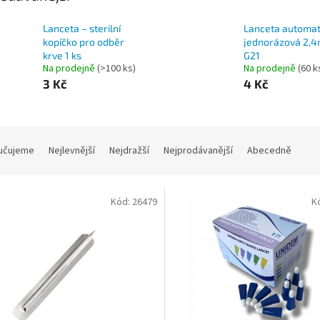
Lanceta – sterilní
Lanceta automat
kopíčko pro odběr
jednorázová 2,
krve 1 ks
G21
Na prodejně
(>100 ks)
Na prodejně
(60 k
3 Kč
4 Kč
učujeme
Nejlevnější
Nejdražší
Nejprodávanější
Abecedně
Kód:
26479
K