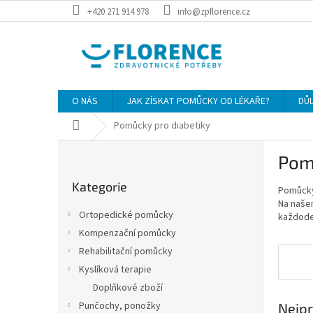
Přejít
+420 271 914 978
info@zpflorence.cz
na
obsah
O NÁS
JAK ZÍSKAT POMŮCKY OD LÉKAŘE?
DŮ
Domů
Pomůcky pro diabetiky
P
Pom
o
Přeskočit
s
Kategorie
kategorie
Pomůcky
t
Na naše
r
Ortopedické pomůcky
každode
a
Kompenzační pomůcky
n
Rehabilitační pomůcky
n
í
Kyslíková terapie
p
Doplňkové zboží
a
Punčochy, ponožky
Nejpr