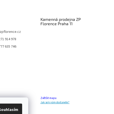
Kamenná prodejna ZP
Florence Praha 11
zpflorence.cz
271 914 978
777 635 746
Zvětšit mapu
Jak se k nám dostanete?
Souhlasím