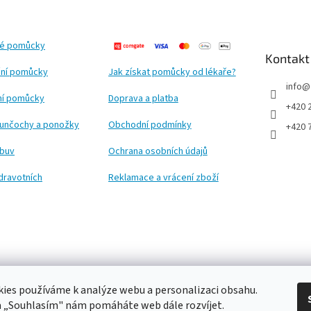
ké pomůcky
Kontakt
ní pomůcky
Jak získat pomůcky od lékaře?
info
@
ční pomůcky
Doprava a platba
+420 
punčochy a ponožky
Obchodní podmínky
+420 
obuv
Ochrana osobních údajů
dravotních
Reklamace a vrácení zboží
ies používáme k analýze webu a personalizaci obsahu.
a „Souhlasím" nám pomáháte web dále rozvíjet.