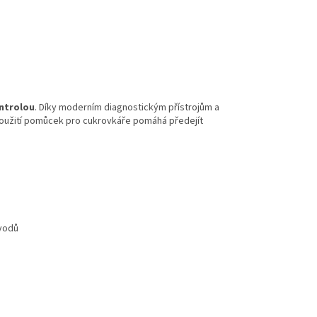
ntrolou
. Díky moderním diagnostickým přístrojům a
 použití pomůcek pro cukrovkáře pomáhá předejít
ůvodů