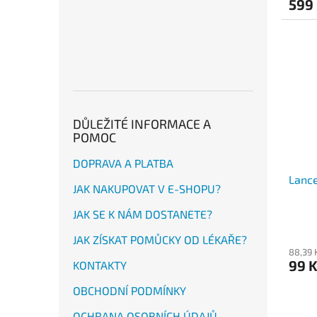
599
DŮLEŽITÉ INFORMACE A
POMOC
DOPRAVA A PLATBA
Lanc
JAK NAKUPOVAT V E-SHOPU?
JAK SE K NÁM DOSTANETE?
JAK ZÍSKAT POMŮCKY OD LÉKAŘE?
88,39 
99 
KONTAKTY
OBCHODNÍ PODMÍNKY
OCHRANA OSOBNÍCH ÚDAJŮ