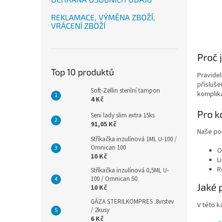
REKLAMACE, VÝMĚNA ZBOŽÍ,
VRÁCENÍ ZBOŽÍ
Proč 
Top 10 produktů
Pravidel
přísluše
Soft-Zellin sterilní tampon
komplik
4 Kč
Pro k
Seni lady slim extra 15ks
91,05 Kč
Naše po
Stříkačka inzulínová 1ML U-100 /
Omnican 100
O
10 Kč
L
R
Stříkačka inzulínová 0,5ML U-
100 / Omnican 50
Jaké 
10 Kč
GÁZA STERILKOMPRES .8vrstev
V této k
/ 2kusy
6 Kč