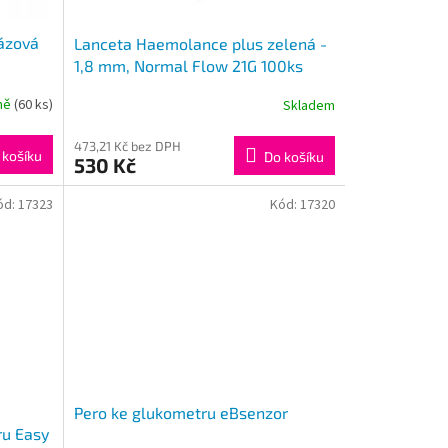
ázová
Lanceta Haemolance plus zelená -
1,8 mm, Normal Flow 21G 100ks
jně
(60 ks)
Skladem
473,21 Kč bez DPH
 košíku
Do košíku
530 Kč
ód:
17323
Kód:
17320
Pero ke glukometru eBsenzor
ru Easy