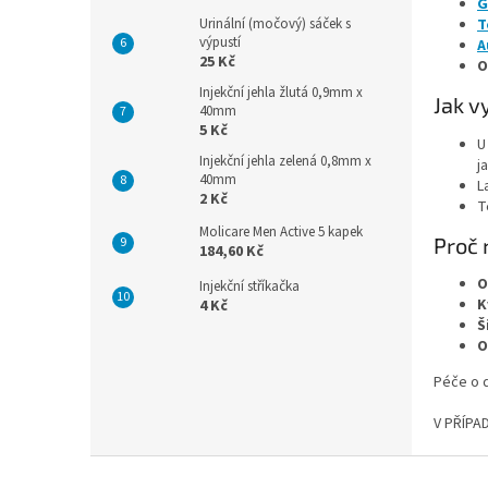
G
Urinální (močový) sáček s
T
výpustí
A
25 Kč
O
Injekční jehla žlutá 0,9mm x
Jak v
40mm
5 Kč
U
Injekční jehla zelená 0,8mm x
j
40mm
L
2 Kč
T
Molicare Men Active 5 kapek
Proč 
184,60 Kč
O
Injekční stříkačka
K
4 Kč
Š
O
Péče o d
V PŘÍP
Z