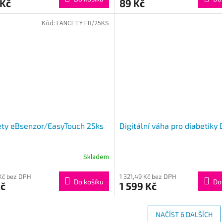
 Kč
89 Kč
Kód:
LANCETY EB/25KS
ety eBsenzor/EasyTouch 25ks
Digitální váha pro diabetiky 
Skladem
Kč bez DPH
1 321,49 Kč bez DPH
Do košíku
Do
Kč
1 599 Kč
NAČÍST 6 DALŠÍCH