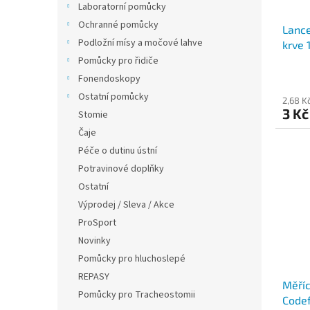
d
t
Laboratorní pomůcky
u
ů
Ochranné pomůcky
Lance
k
Podložní mísy a močové lahve
krve 
t
Pomůcky pro řidiče
ů
Fonendoskopy
Ostatní pomůcky
2,68 K
3 Kč
Stomie
Čaje
Péče o dutinu ústní
Potravinové doplňky
Ostatní
Výprodej / Sleva / Akce
ProSport
Novinky
Pomůcky pro hluchoslepé
REPASY
Měříc
Pomůcky pro Tracheostomii
Codef