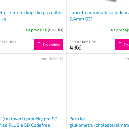
ta – sterilní kopíčko pro odběr
Lanceta automatická jednor
1 ks
2,4mm G21
Na prodejně
(>100 ks)
Na prode
č bez DPH
3,57 Kč bez DPH
Do košíku
Do
4 Kč
Kód:
5000072
K
í (testovací) proužky pro SD
Pero ke
ree PLUS a SD Codefree
glukometru/cholesterolmet