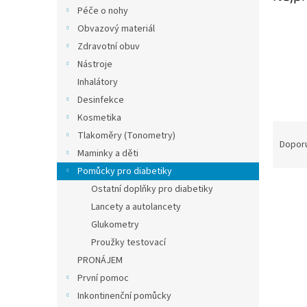
n
Péče o nohy
e
Obvazový materiál
l
Zdravotní obuv
Nástroje
Inhalátory
Desinfekce
Kosmetika
Ř
Tlakoměry (Tonometry)
a
Dopor
Maminky a děti
z
Pomůcky pro diabetiky
e
V
n
Ostatní doplňky pro diabetiky
ý
í
Lancety a autolancety
p
p
Glukometry
i
r
Proužky testovací
s
o
PRONÁJEM
p
d
r
u
První pomoc
o
k
Inkontinenční pomůcky