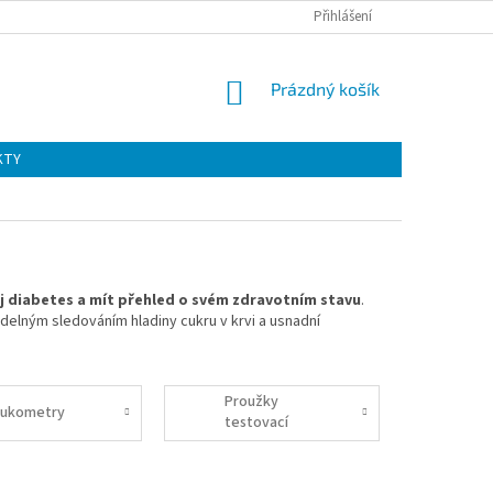
Přihlášení
NÁKUPNÍ
Prázdný košík
KOŠÍK
KTY
ůj diabetes a mít přehled o svém zdravotním stavu
.
elným sledováním hladiny cukru v krvi a usnadní
Proužky
lukometry
testovací