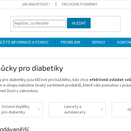
JAK NAKUPOVAT?
OBCHODNÍ PODMÍNKY
HLEDAT
LEŽITÉ INFORMACE A POMOC
PRONÁJEM
REPASY
KONTA
ůcky pro diabetiky
 pro diabetiky jsou klíčové pro každého, kdo chce
efektivně zvládat sv
m e-shopu nabízíme široký sortiment produktů, které vám pomohou s pravid
nní život s cukrovkou.
Ostatní doplňky
Lancety a
G
pro diabetiky
autolancety
odávanější