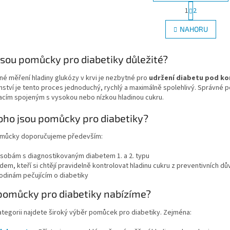
S
1
2
O
t
r
v
NAHORU
á
l
n
á
k
d
jsou pomůcky pro diabetiky důležité?
o
a
v
c
á
né měření hladiny glukózy v krvi je nezbytné pro
udržení diabetu pod ko
í
n
nství je tento proces jednoduchý, rychlý a maximálně spolehlivý. Správné
p
í
acím spojeným s vysokou nebo nízkou hladinou cukru.
r
v
oho jsou pomůcky pro diabetiky?
k
y
můcky doporučujeme především:
v
ý
sobám s diagnostikovaným diabetem 1. a 2. typu
p
idem, kteří si chtějí pravidelně kontrolovat hladinu cukru z preventivních d
i
odinám pečujícím o diabetiky
s
u
pomůcky pro diabetiky nabízíme?
ategorii najdete široký výběr pomůcek pro diabetiky. Zejména: