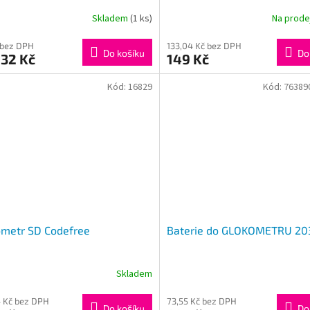
Touch
Skladem
(1 ks)
Na prod
 bez DPH
133,04 Kč bez DPH
Do košíku
Do
,32 Kč
149 Kč
Kód:
16829
Kód:
76389
ometr SD Codefree
Baterie do GLOKOMETRU 20
Skladem
 Kč bez DPH
73,55 Kč bez DPH
Do košíku
Do