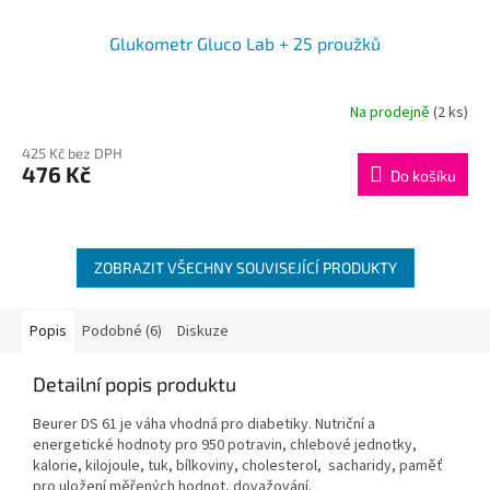
Glukometr Gluco Lab + 25 proužků
Na prodejně
(2 ks)
425 Kč bez DPH
476 Kč
Do košíku
ZOBRAZIT VŠECHNY SOUVISEJÍCÍ PRODUKTY
Popis
Podobné (6)
Diskuze
Detailní popis produktu
Beurer DS 61 je váha vhodná pro diabetiky. Nutriční a
energetické hodnoty pro 950 potravin, chlebové jednotky,
kalorie, kilojoule, tuk, bílkoviny, cholesterol, sacharidy, paměť
pro uložení měřených hodnot, dovažování.