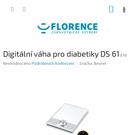
Přejít
NÁKUP
na
obsah
KOŠÍK
Digitální váha pro diabetiky DS 61
876
Průměrné
Neohodnoceno
Podrobnosti hodnocení
Značka:
Beurer
hodnocení
produktu
je
0,0
z
5
hvězdiček.