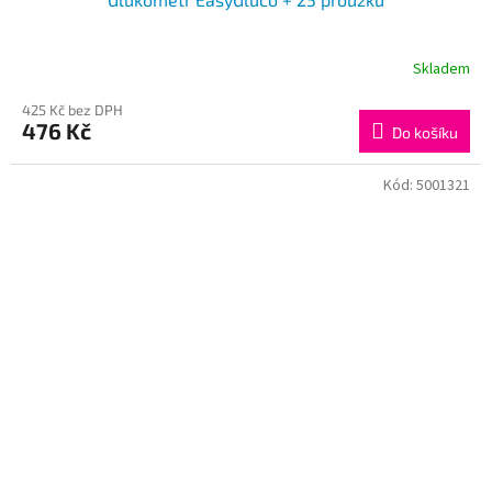
Skladem
425 Kč bez DPH
476 Kč
Do košíku
Kód:
5001321