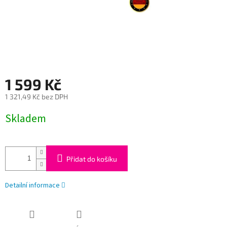
1 599 Kč
1 321,49 Kč bez DPH
Měrná
Skladem
cena:
Přidat do košíku
Detailní informace