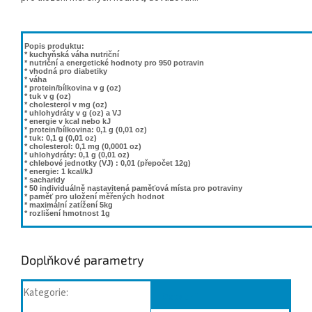
Popis produktu:
* kuchyňská váha nutriční
* nutriční a energetické hodnoty pro 950 potravin
* vhodná pro diabetiky
* váha
* protein/bílkovina v g (oz)
* tuk v g (oz)
* cholesterol v mg (oz)
* uhlohydráty v g (oz) a VJ
* energie v kcal nebo kJ
* protein/bílkovina: 0,1 g (0,01 oz)
* tuk: 0,1 g (0,01 oz)
* cholesterol: 0,1 mg (0,0001 oz)
* uhlohydráty: 0,1 g (0,01 oz)
* chlebové jednotky (VJ) : 0,01 (přepočet 12g)
* energie: 1 kcal/kJ
* sacharidy
* 50 individuálně nastavitená paměťová místa pro potraviny
* paměť pro uložení měřených hodnot
* maximální zatížení 5kg
* rozlišení hmotnost 1g
Doplňkové parametry
Kategorie
:
Ostatní