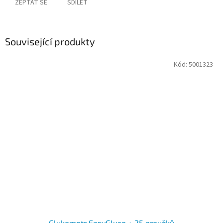
ZEPTAT SE
SDÍLET
Související produkty
Kód:
5001323
Glukometr EasyGluco + 25 proužků