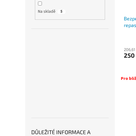
Na skladě
5
Bezpe
repa
206,61
250
Pro bliž
DŮLEŽITÉ INFORMACE A