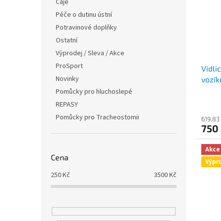
Čaje
Péče o dutinu ústní
Potravinové doplňky
Ostatní
Výprodej / Sleva / Akce
ProSport
Vidli
Novinky
vozík
Pomůcky pro hluchoslepé
REPASY
Pomůcky pro Tracheostomii
619,83
750
Akce
Cena
Výpr
250
Kč
3500
Kč