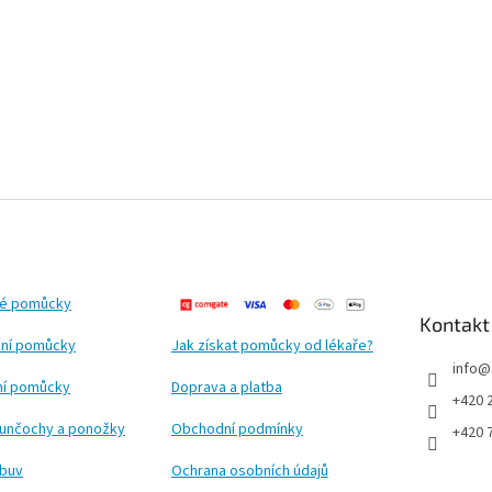
ké pomůcky
Kontakt
ní pomůcky
Jak získat pomůcky od lékaře?
info
@
ční pomůcky
Doprava a platba
+420 
punčochy a ponožky
Obchodní podmínky
+420 
obuv
Ochrana osobních údajů