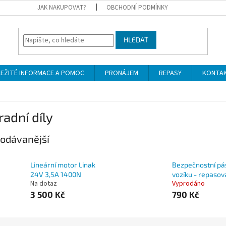
JAK NAKUPOVAT?
OBCHODNÍ PODMÍNKY
HLEDAT
LEŽITÉ INFORMACE A POMOC
PRONÁJEM
REPASY
KONTA
adní díly
odávanější
Lineární motor Linak
Bezpečnostní pá
24V 3,5A 1400N
vozíku - repasov
Na dotaz
Vyprodáno
3 500 Kč
790 Kč