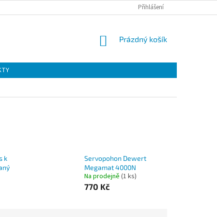
Přihlášení
NÁKUPNÍ
Prázdný košík
KOŠÍK
KTY
s k
Servopohon Dewert
aný
Megamat 4000N
Na prodejně
(1 ks)
770 Kč