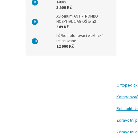
1400N
3 500 Kč
Avicenum ANTI-TROMBO
HOSPITAL 1 AG OŠ lem2
349 Kč
Lůžko polohovací elektrické
repasované
12 900 Kč
Z
á
p
a
t
Ortopedic
í
Kompenzač
Rehabilita
Zdravotní 
Zdravotní 