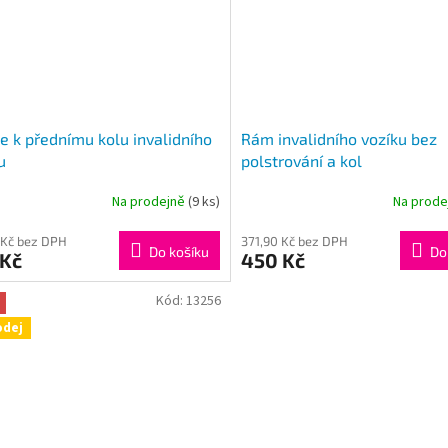
ce k přednímu kolu invalidního
Rám invalidního vozíku bez
u
polstrování a kol
Na prodejně
(9 ks)
Na prod
 Kč bez DPH
371,90 Kč bez DPH
Do košíku
Do
 Kč
450 Kč
Kód:
13256
odej