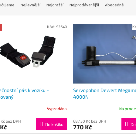
učujeme
Nejlevnější
Nejdražší
Nejprodávanější
Abecedně
Kód:
93640
K
čnostní pás k vozíku -
Servopohon Dewert Megam
sovaný
4000N
Vyprodáno
Na prod
 Kč bez DPH
687,50 Kč bez DPH
Do košíku
Do
 Kč
770 Kč