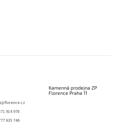
Kamenná prodejna ZP
Florence Praha 11
zpflorence.cz
271 914 978
777 635 746