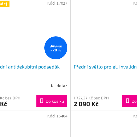
Kód:
17027
K
odej
349 Kč
–28 %
dní antidekubitní podsedák
Přední světlo pro el. invalidn
Na dotaz
 Kč bez DPH
1 727,27 Kč bez DPH
Do košíku
Do
 Kč
2 090 Kč
Kód:
15404
K