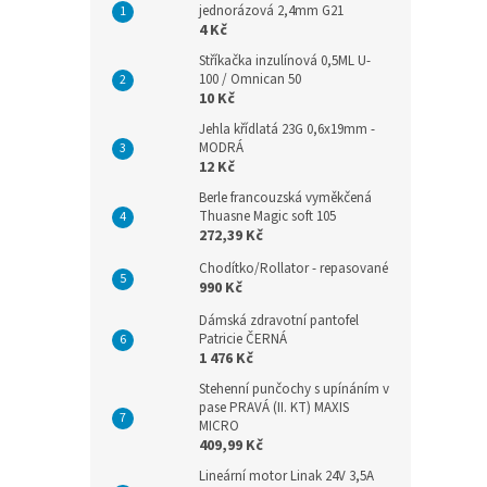
jednorázová 2,4mm G21
4 Kč
Stříkačka inzulínová 0,5ML U-
100 / Omnican 50
10 Kč
Jehla křídlatá 23G 0,6x19mm -
MODRÁ
12 Kč
Berle francouzská vyměkčená
Thuasne Magic soft 105
272,39 Kč
Chodítko/Rollator - repasované
990 Kč
Dámská zdravotní pantofel
Patricie ČERNÁ
1 476 Kč
Stehenní punčochy s upínáním v
pase PRAVÁ (II. KT) MAXIS
MICRO
409,99 Kč
Lineární motor Linak 24V 3,5A