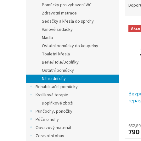
n
a
Pomůcky pro vybavení WC
Dopor
e
z
Zdravotní matrace
l
e
Sedačky a křesla do sprchy
V
n
Akce
Vanové sedačky
ý
í
Madla
p
p
i
r
Ostatní pomůcky do koupelny
s
o
Toaletní křesla
p
d
Berle/Hole/Doplňky
r
u
Ostatní pomůcky
o
k
Náhradní díly
d
t
Rehabilitační pomůcky
u
ů
Bezpe
k
Kyslíková terapie
repa
t
Doplňkové zboží
ů
Punčochy, ponožky
Péče o nohy
652,89
Obvazový materiál
790
Zdravotní obuv