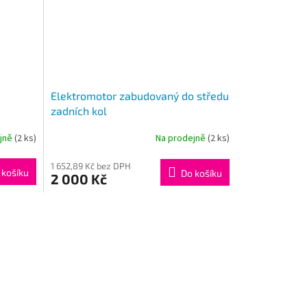
Elektromotor zabudovaný do středu
zadních kol
ejně
(2 ks)
Na prodejně
(2 ks)
1 652,89 Kč bez DPH
 košíku
Do košíku
2 000 Kč