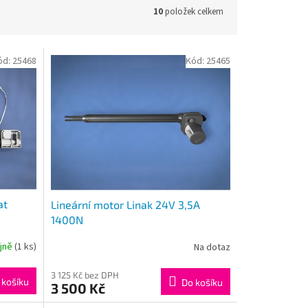
10
položek celkem
ód:
25468
Kód:
25465
at
Lineární motor Linak 24V 3,5A
1400N
ejně
(1 ks)
Na dotaz
3 125 Kč bez DPH
 košíku
Do košíku
3 500 Kč