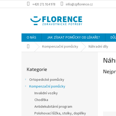
Přejít
+420 271 914 978
info@zpflorence.cz
na
obsah
O NÁS
JAK ZÍSKAT POMŮCKY OD LÉKAŘE?
DŮ
Domů
Kompenzační pomůcky
Náhradní díly
P
Náhr
o
Přeskočit
s
Kategorie
kategorie
Nejpr
t
r
Ortopedické pomůcky
a
Kompenzační pomůcky
n
Invalidní vozíky
n
í
Chodítka
p
Antidekubitární program
a
Polohovací lůžka, stolky, doplňky
Ř