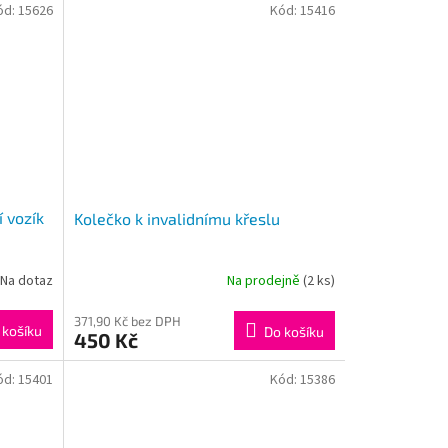
ód:
15626
Kód:
15416
í vozík
Kolečko k invalidnímu křeslu
Na dotaz
Na prodejně
(2 ks)
371,90 Kč bez DPH
 košíku
Do košíku
450 Kč
ód:
15401
Kód:
15386