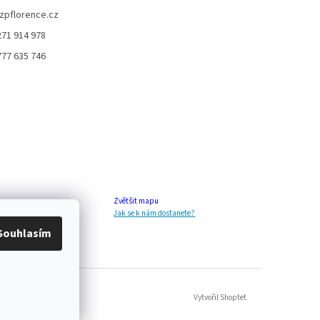
zpflorence.cz
271 914 978
777 635 746
Zvětšit mapu
Jak se k nám dostanete?
Souhlasím
Vytvořil Shoptet