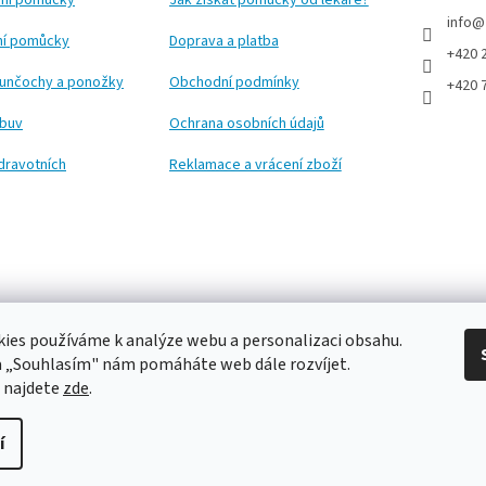
ní pomůcky
Jak získat pomůcky od lékaře?
info
@
ční pomůcky
Doprava a platba
+420 
punčochy a ponožky
Obchodní podmínky
+420 
obuv
Ochrana osobních údajů
dravotních
Reklamace a vrácení zboží
ies používáme k analýze webu a personalizaci obsahu.
a „Souhlasím" nám pomáháte web dále rozvíjet.
 najdete
zde
.
í