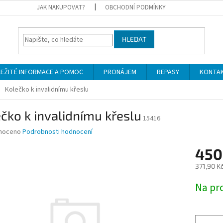
JAK NAKUPOVAT?
OBCHODNÍ PODMÍNKY
HLEDAT
LEŽITÉ INFORMACE A POMOC
PRONÁJEM
REPASY
KONTA
Kolečko k invalidnímu křeslu
čko k invalidnímu křeslu
15416
né
noceno
Podrobnosti hodnocení
ní
450
u
371,90 K
Měrná
Na pr
cena:
ek.