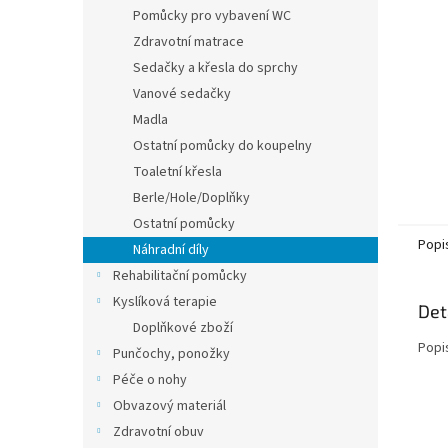
n
Pomůcky pro vybavení WC
e
Zdravotní matrace
l
Sedačky a křesla do sprchy
Vanové sedačky
Madla
Ostatní pomůcky do koupelny
Toaletní křesla
Berle/Hole/Doplňky
Ostatní pomůcky
Popi
Náhradní díly
Rehabilitační pomůcky
Kyslíková terapie
Det
Doplňkové zboží
Popi
Punčochy, ponožky
Péče o nohy
Obvazový materiál
Zdravotní obuv