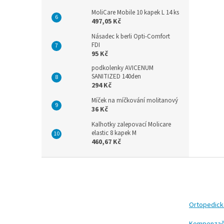
MoliCare Mobile 10 kapek L 14 ks
497,05 Kč
Násadec k berli Opti-Comfort
FDI
95 Kč
podkolenky AVICENUM
SANITIZED 140den
294 Kč
Míček na míčkování molitanový
36 Kč
Kalhotky zalepovací Molicare
elastic 8 kapek M
460,67 Kč
Z
á
p
a
t
Ortopedic
í