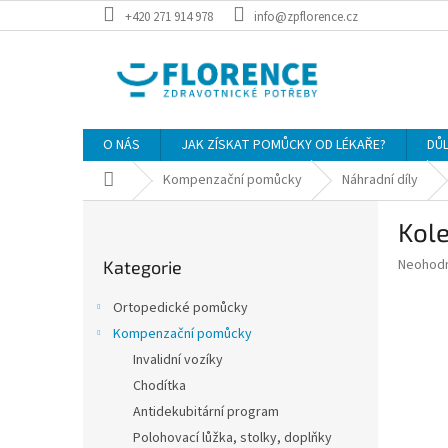
Přejít
+420 271 914 978
info@zpflorence.cz
na
obsah
O NÁS
JAK ZÍSKAT POMŮCKY OD LÉKAŘE?
DŮ
Domů
Kompenzační pomůcky
Náhradní díly
P
Kole
o
Přeskočit
s
Průměr
Neohod
Kategorie
kategorie
t
hodnoce
r
produkt
Ortopedické pomůcky
a
je
Kompenzační pomůcky
0,0
n
z
Invalidní vozíky
n
5
í
Chodítka
hvězdič
p
Antidekubitární program
a
Polohovací lůžka, stolky, doplňky