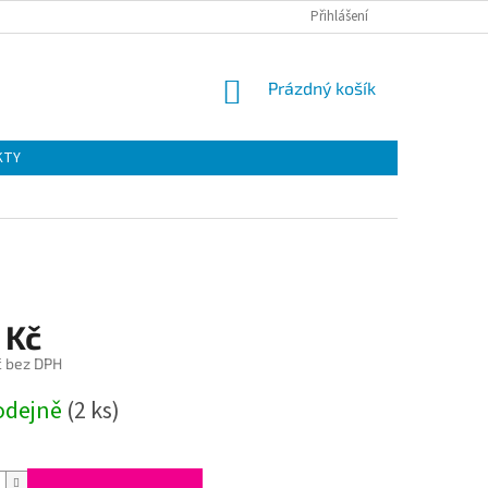
Přihlášení
NÁKUPNÍ
Prázdný košík
KOŠÍK
KTY
 Kč
č bez DPH
odejně
(2 ks)