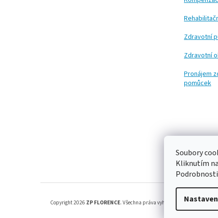
Kompenzač
Rehabilita
Zdravotní 
Zdravotní 
Pronájem z
pomůcek
Soubory cook
Kliknutím n
Podrobnosti
Nastaven
Copyright 2026
ZP FLORENCE
. Všechna práva vyhrazena.