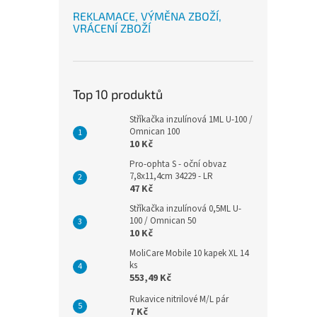
REKLAMACE, VÝMĚNA ZBOŽÍ,
VRÁCENÍ ZBOŽÍ
Top 10 produktů
Stříkačka inzulínová 1ML U-100 /
Omnican 100
10 Kč
Pro-ophta S - oční obvaz
7,8x11,4cm 34229 - LR
47 Kč
Stříkačka inzulínová 0,5ML U-
100 / Omnican 50
10 Kč
MoliCare Mobile 10 kapek XL 14
ks
553,49 Kč
Rukavice nitrilové M/L pár
7 Kč