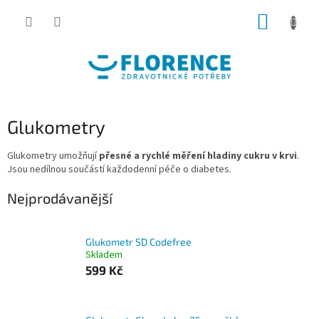
Přejít
NÁKUP
na
obsah
KOŠÍK
Glukometry
Glukometry umožňují
přesné a rychlé měření hladiny cukru v krvi
.
Jsou nedílnou součástí každodenní péče o diabetes.
Nejprodávanější
Glukometr SD Codefree
Skladem
599 Kč