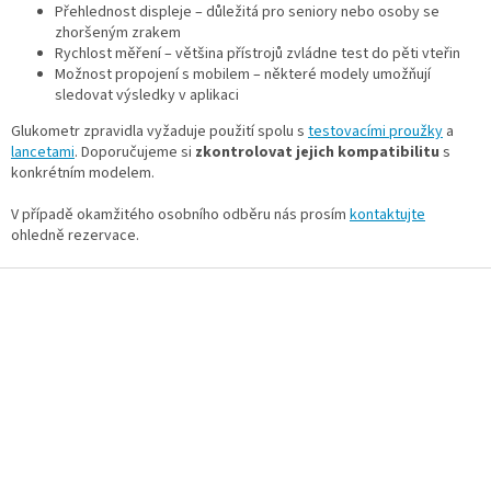
v
Přehlednost displeje – důležitá pro seniory nebo osoby se
k
zhoršeným zrakem
y
Rychlost měření – většina přístrojů zvládne test do pěti vteřin
v
Možnost propojení s mobilem – některé modely umožňují
ý
sledovat výsledky v aplikaci
p
Glukometr zpravidla vyžaduje použití spolu s
testovacími proužky
a
i
lancetami
. Doporučujeme si
zkontrolovat jejich kompatibilitu
s
s
konkrétním modelem.
u
V případě okamžitého osobního odběru nás prosím
kontaktujte
ohledně rezervace.
Z
á
p
a
t
í