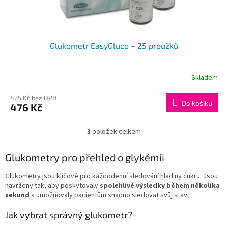
Glukometr EasyGluco + 25 proužků
Skladem
425 Kč bez DPH
Do košíku
476 Kč
3
položek celkem
O
v
l
Glukometry pro přehled o glykémii
á
d
Glukometry jsou klíčové pro každodenní sledování hladiny cukru. Jsou
a
navrženy tak, aby poskytovaly
spolehlivé výsledky během několika
c
sekund
a umožňovaly pacientům snadno sledovat svůj stav.
í
p
Jak vybrat správný glukometr?
r