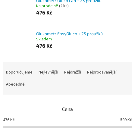
Glukometr Gluco Lab + 25 proužků
Na prodejně
(2 ks)
476 Kč
Glukometr EasyGluco + 25 proužků
Skladem
476 Kč
Ř
a
Doporučujeme
Nejlevnější
Nejdražší
Nejprodávanější
z
e
Abecedně
n
í
p
Cena
r
o
476
Kč
599
Kč
d
u