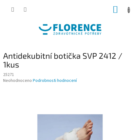
Přejít
NÁKUP
na
obsah
KOŠÍK
Antidekubitní botička SVP 2412 /
1kus
25271
Průměrné
Neohodnoceno
Podrobnosti hodnocení
hodnocení
produktu
je
0,0
z
5
hvězdiček.