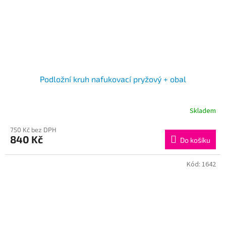
Podložní kruh nafukovací pryžový + obal
Skladem
750 Kč bez DPH
840 Kč
Do košíku
Kód:
1642