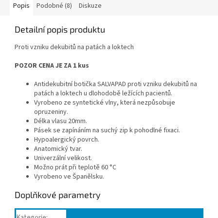
Popis
Podobné (8)
Diskuze
Detailní popis produktu
P
roti vzniku dekubitů na patách a loktech
POZOR CENA JE ZA 1 kus
Antidekubitní botička SALVAPAD proti vzniku dekubitů na
patách a loktech u dlohodobě ležících pacientů.
Vyrobeno ze syntetické vlny, která nezpůsobuje
opruzeniny.
Délka vlasu 20mm.
Pásek se zapínáním na suchý zip k pohodlné fixaci.
Hypoalergický povrch.
Anatomický tvar.
Univerzální velikost.
Možno prát při teplotě 60 °C
Vyrobeno ve Španělsku.
Doplňkové parametry
Kategorie
: