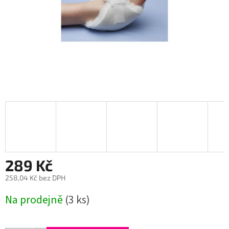
289 Kč
258,04 Kč bez DPH
Měrná
Na prodejně
(3 ks)
cena: