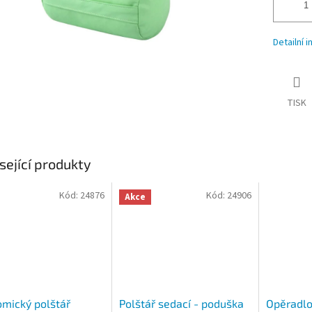
Detailní 
TISK
sející produkty
Kód:
24876
Kód:
24906
Akce
mický polštář
Polštář sedací - poduška
Opěradlo 