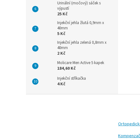
Urinální (močový) sáček s
výpustí
25 Kč
Injekční jehla žlutá 0,9mm x
40mm
5 Kč
Injekční jehla zelená 0,8mm x
40mm
2 Kč
Molicare Men Active 5 kapek
184,60 Kč
Injekční stříkačka
4 Kč
Z
á
p
a
t
Ortopedic
í
Kompenzač