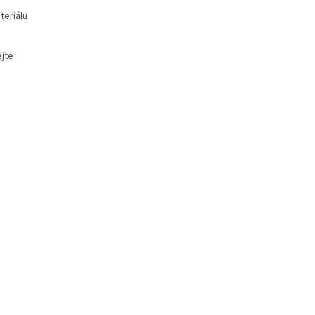
teriálu
ejte