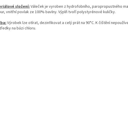
riálové složení:
Váleček je vyroben z hydrofobního, paropropustného ma
ur, vnitřní povlak ze 100% bavlny. Výplň tvoří polystyrénové kuličky.
ba:
Výrobek lze otírat, dezinfikovat a celý prát na 90°C. K čištění nepoužív
ředky na bázi chloru.