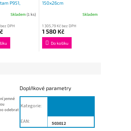
stam P951,
150x26cm
ky tvarované,
Skladem
(1 ks)
Skladem
 Viscoflex s
stickou pěnou
č bez DPH
1 305,79 Kč bez DPH
č
1 580 Kč
šíku
Do košíku
Doplňkové parametry
ení jemné
Antidekubitární
vou
Kategorie
:
ebo odebrat
program
EAN
:
503012