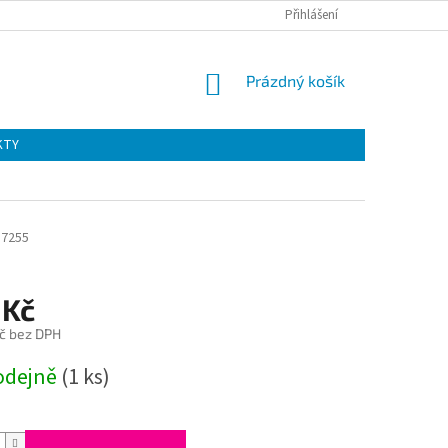
Přihlášení
NÁKUPNÍ
Prázdný košík
KOŠÍK
KTY
17255
 Kč
č bez DPH
odejně
(1 ks)