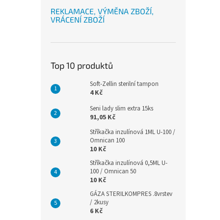
REKLAMACE, VÝMĚNA ZBOŽÍ,
VRÁCENÍ ZBOŽÍ
Top 10 produktů
Soft-Zellin sterilní tampon
4 Kč
Seni lady slim extra 15ks
91,05 Kč
Stříkačka inzulínová 1ML U-100 /
Omnican 100
10 Kč
Stříkačka inzulínová 0,5ML U-
100 / Omnican 50
10 Kč
GÁZA STERILKOMPRES .8vrstev
/ 2kusy
6 Kč