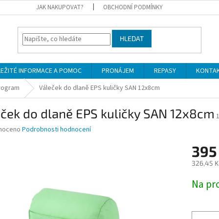
JAK NAKUPOVAT?
OBCHODNÍ PODMÍNKY
HLEDAT
LEŽITÉ INFORMACE A POMOC
PRONÁJEM
REPASY
KONTA
program
Váleček do dlaně EPS kuličky SAN 12x8cm
eček do dlaně EPS kuličky SAN 12x8cm
né
noceno
Podrobnosti hodnocení
ní
395
u
326,45 K
Měrná
Na pr
cena:
ek.