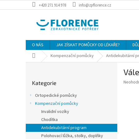
Přejít
+420 271 914 978
info@zpflorence.cz
na
obsah
O NÁS
JAK ZÍSKAT POMŮCKY OD LÉKAŘE?
DŮ
Domů
Kompenzační pomůcky
Antidekubitární 
P
Vál
o
Přeskočit
s
Průměr
Neohod
Kategorie
kategorie
t
hodnoce
r
produkt
Ortopedické pomůcky
a
je
Kompenzační pomůcky
0,0
n
z
Invalidní vozíky
n
5
í
Chodítka
hvězdič
p
Antidekubitární program
a
Polohovací lůžka, stolky, doplňky