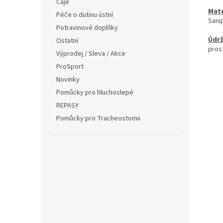
Čaje
Mate
Péče o dutinu ústní
Sanip
Potravinové doplňky
Údrž
Ostatní
prost
Výprodej / Sleva / Akce
ProSport
Novinky
Pomůcky pro hluchoslepé
REPASY
Pomůcky pro Tracheostomii