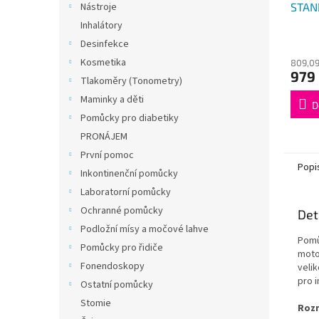
STAN
Nástroje
Inhalátory
Desinfekce
Kosmetika
809,09
979
Tlakoměry (Tonometry)
Maminky a děti
D
Pomůcky pro diabetiky
PRONÁJEM
První pomoc
Popi
Inkontinenční pomůcky
Laboratorní pomůcky
Ochranné pomůcky
Det
Podložní mísy a močové lahve
Pomů
Pomůcky pro řidiče
moto
Fonendoskopy
veli
pro 
Ostatní pomůcky
Stomie
Rozm