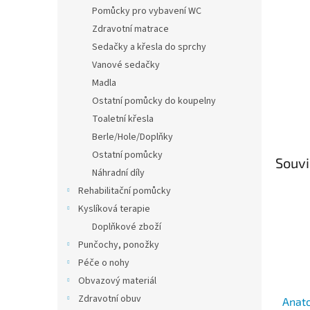
n
Pomůcky pro vybavení WC
e
Zdravotní matrace
l
Sedačky a křesla do sprchy
Vanové sedačky
Madla
Ostatní pomůcky do koupelny
Toaletní křesla
Berle/Hole/Doplňky
Ostatní pomůcky
Souvi
Náhradní díly
Rehabilitační pomůcky
Kyslíková terapie
Doplňkové zboží
Punčochy, ponožky
Péče o nohy
Obvazový materiál
Zdravotní obuv
Anato