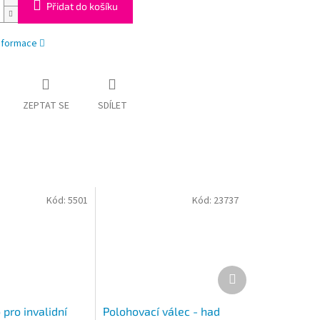
Přidat do košíku
informace
ZEPTAT SE
SDÍLET
Kód:
5501
Kód:
23737
Další
produkt
pro invalidní
Polohovací válec - had