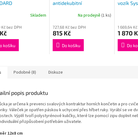
DARD
antidekubitní
vozík Sy
anatomic
Skladem
Na prodejně
(1 ks)
opěradlo
viskoela
 Kč bez DPH
727,68 Kč bez DPH
1 669,64 K
 Kč
815 Kč
1 870 K
o košíku
Do košíku
Do ko
s
Podobné (8)
Diskuze
ailní popis produktu
cka je určena k prevenci svalových kontraktur horních končetin a pro cvič
riky. Váleček je opatřen páskou k uchycení přes hřbet ruky. Vyrábí se ve d
kostech. Výplň tvoří polystyrénové kuličky, které lze pomocí zipu doplnit n
individuální přizpůsobení potřebám uživatele.
ěr 12x8 cm