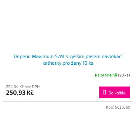
Depend Maximum S/M s vyšším pasem navlékací
kalhotky pro ženy 10 ks
Na prodejně
(29 ks)
224,04 Kč bez DPH
250,93 Kč
Do košíku
Kód:
5010560