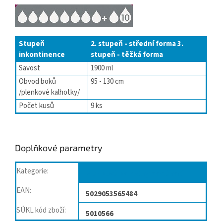
Stupeň
2. stupeň - střední forma
3.
inkontinence
stupeň - těžká forma
Savost
1900 ml
Obvod boků
95 - 130 cm
/plenkové kalhotky/
Počet kusů
9 ks
Doplňkové parametry
Kategorie
:
Plenkové kalhotky navlékací
EAN
:
5029053565484
SÚKL kód zboží
:
5010566