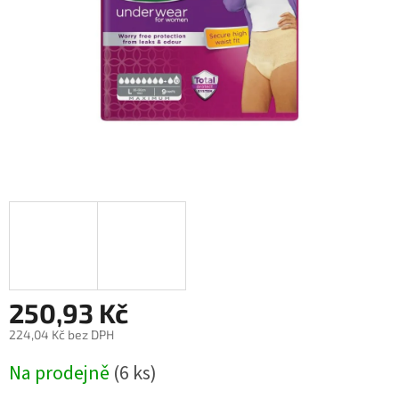
250,93 Kč
224,04 Kč bez DPH
Měrná
Na prodejně
(6 ks)
cena: