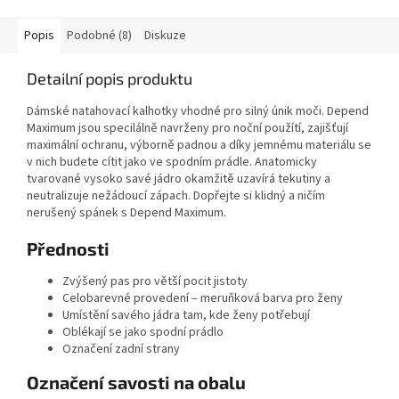
Popis
Podobné (8)
Diskuze
Detailní popis produktu
Dámské natahovací kalhotky vhodné pro silný únik moči. Depend
Maximum jsou specilálně navrženy pro noční použítí, zajišťují
maximální ochranu, výborně padnou a díky jemnému materiálu se
v nich budete cítit jako ve spodním prádle. Anatomicky
tvarované vysoko savé jádro okamžitě uzavírá tekutiny a
neutralizuje nežádoucí zápach. Dopřejte si klidný a ničím
nerušený spánek s Depend Maximum.
Přednosti
Zvýšený pas pro větší pocit jistoty
Celobarevné provedení – meruňková barva pro ženy
Umístění savého jádra tam, kde ženy potřebují
Oblékají se jako spodní prádlo
Označení zadní strany
Označení savosti na obalu