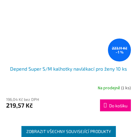
223,11 Kč
–1 %
Depend Super S/M kalhotky navlékací pro ženy 10 ks
Na prodejně
(1 ks)
196,04 Kč bez DPH
219,57 Kč
Do košíku
ZOBRAZIT VŠECHNY SOUVISEJÍCÍ PRODUKTY