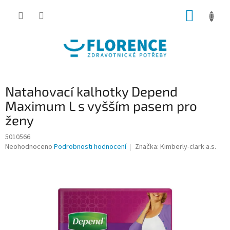
Přejít
NÁKUP
na
obsah
KOŠÍK
Natahovací kalhotky Depend
Maximum L s vyšším pasem pro
ženy
5010566
Průměrné
Neohodnoceno
Podrobnosti hodnocení
Značka:
Kimberly-clark a.s.
hodnocení
produktu
je
0,0
z
5
hvězdiček.