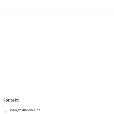
Z
á
p
a
t
í
Kontakt
info
@
zpflorence.cz