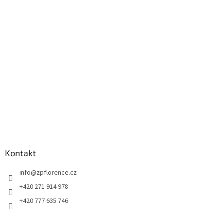
p
a
t
í
Kontakt
info
@
zpflorence.cz
+420 271 914 978
+420 777 635 746