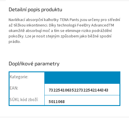
Detailní popis produktu
Navlékací absorpční kalhotky TENA Pants jsou určeny pro střední
až těžkou inkontinenci. Díky technologii FeelDry AdvancedTM
okamžitě absorbují moč a tím se eliminuje riziko podráždění
pokožky. Lze je nosit stejným způsobem jako běžné spodní
prádlo.
Doplňkové parametry
Kategorie
:
Plenkové kalhotky navlékací
EAN
:
73225410635227322542144343
SÚKL kód zboží
:
5011068
Z
á