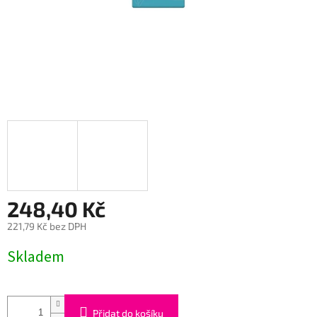
248,40 Kč
221,79 Kč bez DPH
Měrná
Skladem
cena:
Přidat do košíku