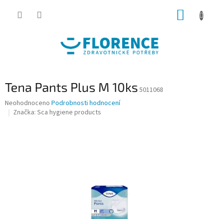
Přejít
NÁKUP
na
obsah
KOŠÍK
Tena Pants Plus M 10ks
5011068
Průměrné
Neohodnoceno
Podrobnosti hodnocení
hodnocení
Značka:
Sca hygiene products
produktu
je
0,0
z
5
hvězdiček.