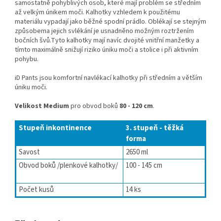
samostatně pohyblivých osob, které mají problém se středním
až velkým únikem moči. Kalhotky vzhledem k použitému
materiálu vypadají jako běžné spodní prádlo. Oblékají se stejným
způsobema jejich svlékání je usnadněno možným roztržením
bočních švů.Tyto kalhotky mají navíc dvojité vnitřní manžetky a
tímto maximálně snižují riziko úniku moči a stolice i při aktivním
pohybu.
iD Pants jsou komfortní navlékací kalhotky při středním a větším
úniku moči.
Velikost Medium
pro obvod boků
80 - 120 cm
.
Stupeň inkontinence
3. stupeň - těžká
forma
Savost
2650 ml
Obvod boků /plenkové kalhotky/
100 - 145 cm
Počet kusů
14 ks