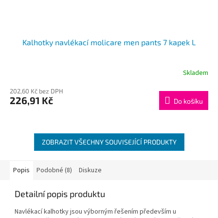
Kalhotky navlékací molicare men pants 7 kapek L
Skladem
202,60 Kč bez DPH
226,91 Kč
Do košíku
ZOBRAZIT VŠECHNY SOUVISEJÍCÍ PRODUKTY
Popis
Podobné (8)
Diskuze
Detailní popis produktu
Navlékací kalhotky jsou výborným řešením především u