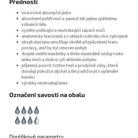
Přednosti
vícevrstvé absorpční jádro
absorbent pohltí moč a zamezí tak jejímu zpětnému
vzlínání k tělu
systém pohlcující a neutralizující zápach moči
anatomicky tvarované a v oblasti rozkroku více vykrojené
obsah elastanu umožňuje skvělé přizpůsobení tvaru
postavy, aniž by byl omezen pohyb
dvojité vnitřní manžetky a tímto maximálně snižují riziko
úniku moči a stolice i při aktivním pohybu
příjemný povrch Cotton Feel a prodyšné zóny, které
dovolují pokožce dýchat a tím ji udržovat v optimální
kondici
výrobky neobsahují latex
Označení savosti na obalu
Doplňkové parametry