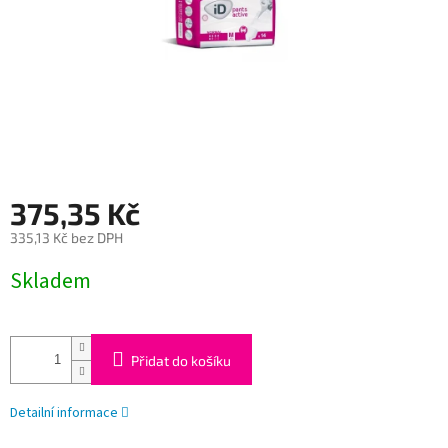
375,35 Kč
335,13 Kč bez DPH
Měrná
Skladem
cena:
Přidat do košíku
Detailní informace