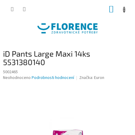
Přejít
NÁKUP
na
obsah
KOŠÍK
iD Pants Large Maxi 14ks
5531380140
5002465
Průměrné
Neohodnoceno
Podrobnosti hodnocení
Značka:
Euron
hodnocení
produktu
je
0,0
z
5
hvězdiček.