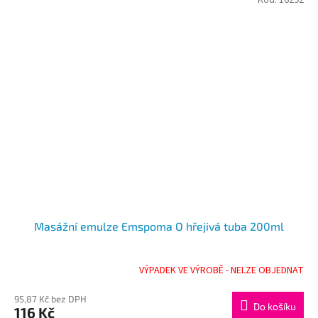
Kód:
16292
Masážní emulze Emspoma O hřejivá tuba 200ml
VÝPADEK VE VÝROBĚ - NELZE OBJEDNAT
95,87 Kč bez DPH
Do košíku
116 Kč