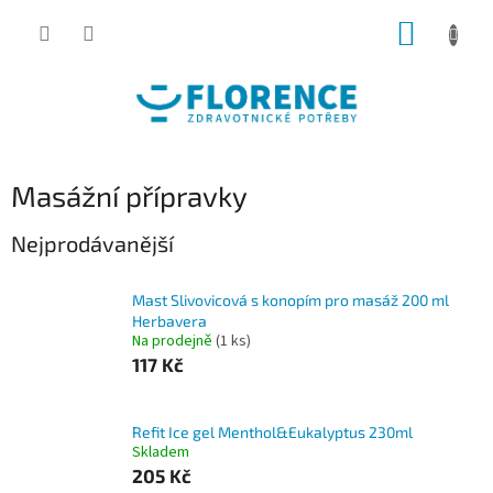
Přejít
NÁKUP
na
obsah
KOŠÍK
Masážní přípravky
Nejprodávanější
Mast Slivovicová s konopím pro masáž 200 ml
Herbavera
Na prodejně
(1 ks)
117 Kč
Refit Ice gel Menthol&Eukalyptus 230ml
Skladem
205 Kč