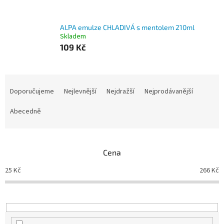
ALPA emulze CHLADIVÁ s mentolem 210ml
Skladem
109 Kč
Ř
a
Doporučujeme
Nejlevnější
Nejdražší
Nejprodávanější
z
e
Abecedně
n
í
p
Cena
r
o
25
Kč
266
Kč
d
u
k
t
ů