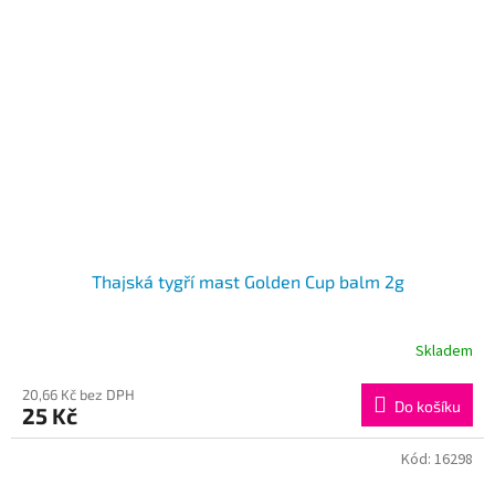
Thajská tygří mast Golden Cup balm 2g
Skladem
Průměrné
hodnocení
produktu
20,66 Kč bez DPH
Do košíku
25 Kč
je
3,7
z
Kód:
16298
5