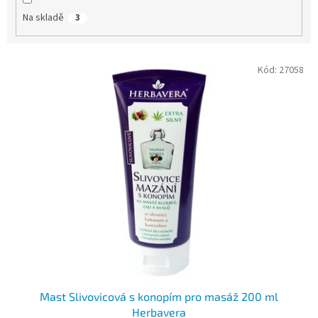
Na skladě
3
V
Kód:
27058
ý
p
i
s
p
r
o
d
u
k
t
ů
Mast Slivovicová s konopím pro masáž 200 ml
Herbavera