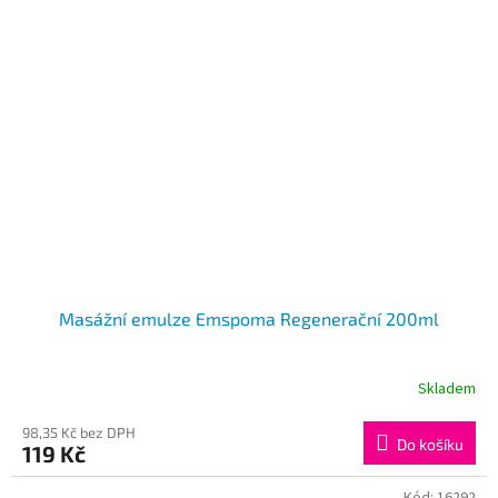
hvězdiček.
Masážní emulze Emspoma Regenerační 200ml
Skladem
98,35 Kč bez DPH
Do košíku
119 Kč