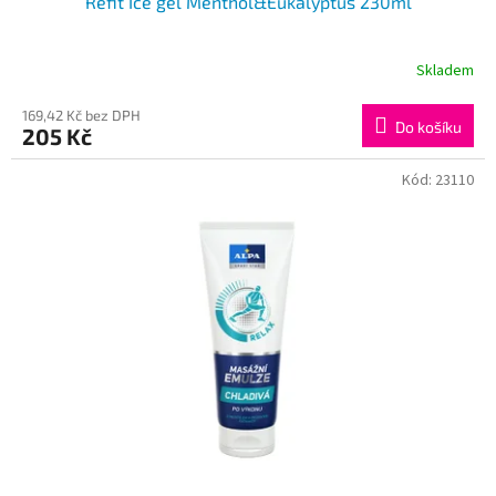
Refit Ice gel Menthol&Eukalyptus 230ml
Skladem
169,42 Kč bez DPH
Do košíku
205 Kč
Kód:
23110