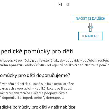
XS
S
NAČÍST 12 DALŠÍCH
S
1
4
O
t
r
v
NAHORU
á
l
n
á
k
d
opedické pomůcky pro děti
o
a
v
c
á
ortopedické pomůcky jsou navržené tak, aby odpovídaly potřebám rostoucí
í
n
vého aparátu
v období růstu – od kojenců po školní děti. Nabízené pomůcky
p
í
r
omůcky pro děti doporučujeme?
v
k
ři vadném držení těla – např. skolióze nebo lordóze
y
o úrazech a operacích – kotníků, kolen, paží apod.
v
 rámci rehabilitačního cvičení a podpory vývoje
ý
ři doporučení ortopeda nebo fyzioterapeuta
p
i
edické pomůcky pro děti v naší nabídce
s