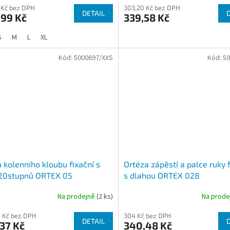
 Kč bez DPH
303,20 Kč bez DPH
DETAIL
,99 Kč
339,58 Kč
S
M
L
XL
Kód:
5000697/XXS
Kód:
50
 kolenního kloubu fixační s
Ortéza zápěstí a palce ruky 
 20stupnů ORTEX 05
s dlahou ORTEX 028
Na prodejně
(2 ks)
Na prod
 Kč bez DPH
304 Kč bez DPH
DETAIL
37 Kč
340,48 Kč