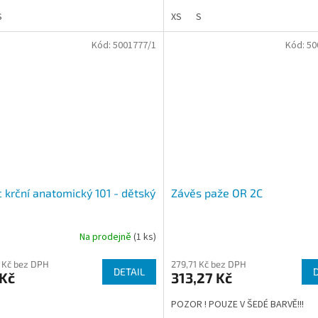
S
XS
S
Kód:
5001777/1
Kód:
50
 krční anatomický 101 - dětský
Závěs paže OR 2C
Na prodejně
(1 ks)
 Kč bez DPH
279,71 Kč bez DPH
DETAIL
 Kč
313,27 Kč
POZOR ! POUZE V ŠEDÉ BARVĚ!!!