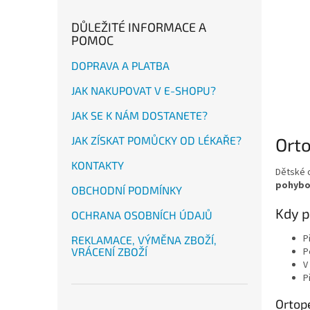
DŮLEŽITÉ INFORMACE A
POMOC
DOPRAVA A PLATBA
JAK NAKUPOVAT V E-SHOPU?
JAK SE K NÁM DOSTANETE?
Ort
JAK ZÍSKAT POMŮCKY OD LÉKAŘE?
KONTAKTY
Dětské 
pohybo
OBCHODNÍ PODMÍNKY
Kdy p
OCHRANA OSOBNÍCH ÚDAJŮ
P
REKLAMACE, VÝMĚNA ZBOŽÍ,
P
VRÁCENÍ ZBOŽÍ
V
P
Ortop