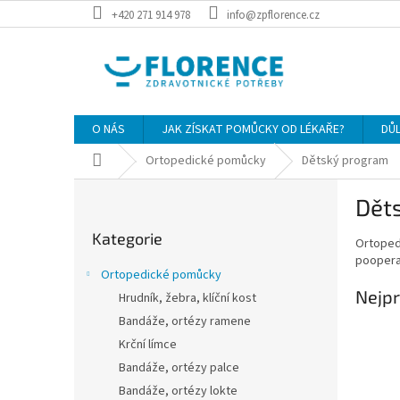
Přejít
+420 271 914 978
info@zpflorence.cz
na
obsah
O NÁS
JAK ZÍSKAT POMŮCKY OD LÉKAŘE?
DŮ
Domů
Ortopedické pomůcky
Dětský program
P
Dět
o
Přeskočit
s
Kategorie
kategorie
Ortoped
t
poopera
r
Ortopedické pomůcky
a
Nejpr
Hrudník, žebra, klíční kost
n
Bandáže, ortézy ramene
n
í
Krční límce
p
Bandáže, ortézy palce
a
Bandáže, ortézy lokte