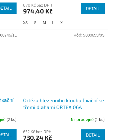
870 Kč bez DPH
DETAIL
DETAIL
974,40 Kč
XS
S
M
L
XL
00746/1L
Kód:
5000699/XS
fixační
Ortéza hlezenního kloubu fixační se
třemi dlahami ORTEX 06A
ejně
(2 ks)
Na prodejně
(1 ks)
Průměrné
hodnocení
652 Kč bez DPH
produktu
DETAIL
DETAIL
730,24 Kč
je