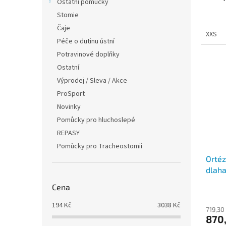
Ostatní pomůcky
Stomie
Čaje
XXS
Péče o dutinu ústní
Potravinové doplňky
Ostatní
Výprodej / Sleva / Akce
ProSport
Novinky
Pomůcky pro hluchoslepé
REPASY
Pomůcky pro Tracheostomii
Ortéz
dlah
Cena
194
Kč
3038
Kč
719,30
870,