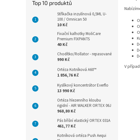
Top 10 produktů
Nabízíme
Stříkačka inzulínová 0,5ML U-
100 / Omnican 50
O
10 Kč
O
O
Fixační kalhotky MoliCare
K
Premium FIXPANTS
D
40 Kč
D
Chodítko/Rollator - repasované
D
990 Kč
V přípa
Ortéza Kotníková A60™
1 856,76 Kč
Kyslíkový koncentrátor Everflo
13 990 Kč
Ortéza hlezenního kloubu
rigidní - AIR WALKER ORTEX 06J
968,80 Kč
Pás břišní elastický ORTEX 031A
461,77 Kč
Kotníková ortéza Push Aequi