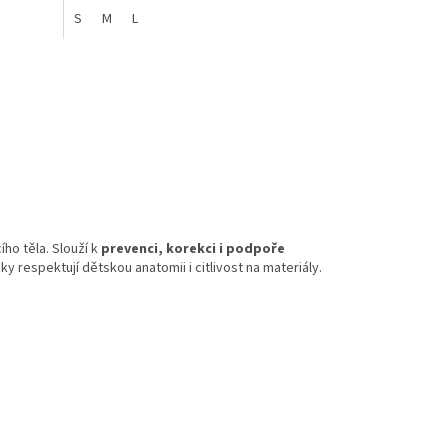
S
M
L
ho těla. Slouží k
prevenci, korekci i podpoře
 respektují dětskou anatomii i citlivost na materiály.