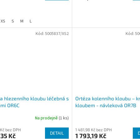
XS
S
M
L
Kód:
5005837/XS2
Kód:
50
a hlezenního kloubu léčebná s
Ortéza kolenního kloubu – k
ami OR6C
kloubem - návleková OR7B
Na prodejně
(1 ks)
 Kč bez DPH
1 481,98 Kč bez DPH
DETAIL
35 Kč
1 793,19 Kč