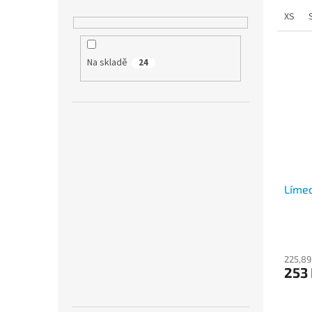
XS
Na skladě
24
Límec
225,89
253