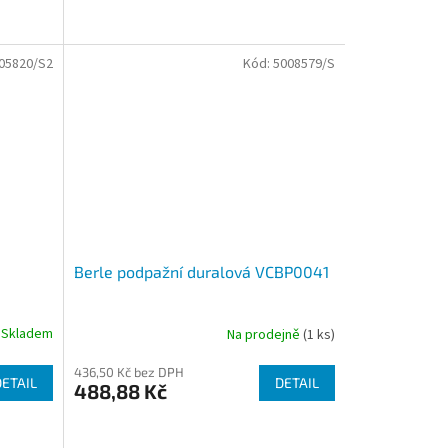
05820/S2
Kód:
5008579/S
Berle podpažní duralová VCBP0041
Skladem
Na prodejně
(1 ks)
436,50 Kč bez DPH
DETAIL
DETAIL
488,88 Kč