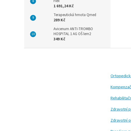
Flex
1 691,24 Kč
Terapeutická hmota Qmed
289 Kč
Avicenum ANTI-TROMBO
HOSPITAL 1 AG OŠ lem2
349 Kč
Z
á
p
a
t
Ortopedic
í
Kompenzač
Rehabilita
Zdravotní 
Zdravotní 