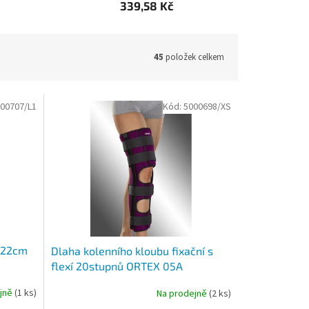
339,58 Kč
45
položek celkem
00707/L1
Kód:
5000698/XS
a 22cm
Dlaha kolenního kloubu fixační s
flexí 20stupnů ORTEX 05A
ejně
(1 ks)
Na prodejně
(2 ks)