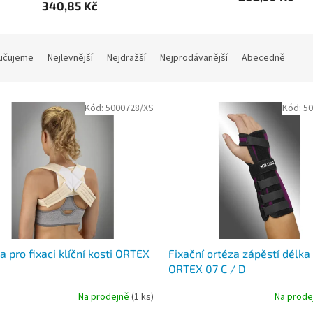
340,85 Kč
učujeme
Nejlevnější
Nejdražší
Nejprodávanější
Abecedně
Kód:
5000728/XS
Kód:
50
a pro fixaci klíční kosti ORTEX
Fixační ortéza zápěstí délk
ORTEX 07 C / D
Na prodejně
(1 ks)
Na prod