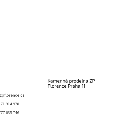
Kamenná prodejna ZP
Florence Praha 11
zpflorence.cz
271 914 978
777 635 746