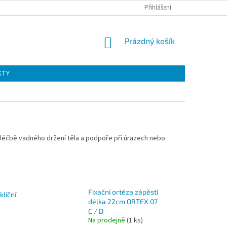
Přihlášení
NÁKUPNÍ
Prázdný košík
KOŠÍK
KTY
léčbě vadného držení těla a podpoře při úrazech nebo
Fixační ortéza zápěstí
klíční
délka 22cm ORTEX 07
C / D
)
Na prodejně
(1 ks)