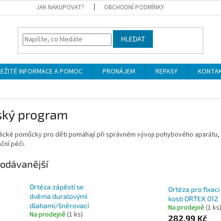
JAK NAKUPOVAT?
OBCHODNÍ PODMÍNKY
HLEDAT
LEŽITÉ INFORMACE A POMOC
PRONÁJEM
REPASY
KONTA
ský program
ické pomůcky pro děti pomáhají při správném vývoji pohybového aparátu, 
ční péči.
odávanější
Ortéza zápěstí se
Ortéza pro fixaci 
dvěma duralovými
kosti ORTEX 012
dlahami/šněrovací
Na prodejně
(1 ks
Na prodejně
(1 ks)
282,99 Kč