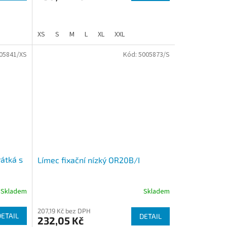
4,5
z
5
XS
S
M
L
XL
XXL
hvězdiček.
05841/XS
Kód:
5005873/S
rátká s
Límec fixační nízký OR20B/I
Skladem
Skladem
207,19 Kč bez DPH
DETAIL
DETAIL
232,05 Kč