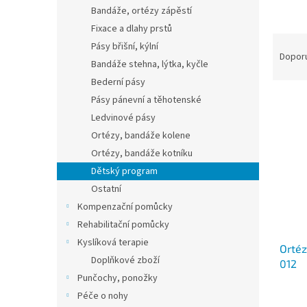
n
Bandáže, ortézy zápěstí
e
Fixace a dlahy prstů
l
Ř
Pásy břišní, kýlní
a
Dopor
Bandáže stehna, lýtka, kyčle
z
Bederní pásy
e
V
n
Pásy pánevní a těhotenské
ý
í
Ledvinové pásy
p
p
Ortézy, bandáže kolene
i
r
Ortézy, bandáže kotníku
s
o
Dětský program
p
d
Ostatní
r
u
o
k
Kompenzační pomůcky
d
t
Rehabilitační pomůcky
u
ů
Kyslíková terapie
Ortéz
k
Doplňkové zboží
012
t
Punčochy, ponožky
ů
Péče o nohy