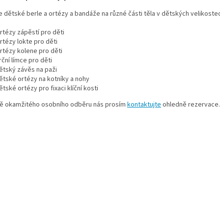
u
 dětské berle a ortézy a bandáže na různé části těla v dětských velikostec
rtézy zápěstí pro děti
rtézy lokte pro děti
rtézy kolene pro děti
rční límce pro děti
ětský závěs na paži
ětské ortézy na kotníky a nohy
ětské ortézy pro fixaci klíční kosti
dě okamžitého osobního odběru nás prosím
kontaktujte
ohledně rezervace.