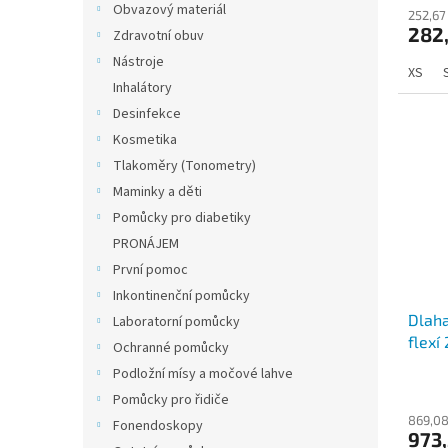
Obvazový materiál
252,67
282
Zdravotní obuv
Nástroje
XS
Inhalátory
Desinfekce
Kosmetika
Tlakoměry (Tonometry)
Maminky a děti
Pomůcky pro diabetiky
PRONÁJEM
První pomoc
Inkontinenční pomůcky
Dlaha
Laboratorní pomůcky
flexí
Ochranné pomůcky
Podložní mísy a močové lahve
Pomůcky pro řidiče
869,08
Fonendoskopy
973,