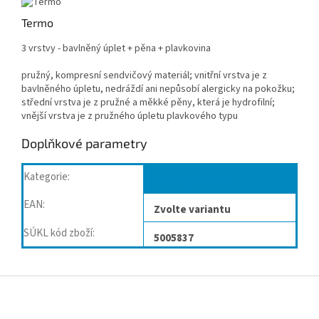
Termo
3 vrstvy - bavlněný úplet + pěna + plavkovina
pružný, kompresní sendvičový materiál; vnitřní vrstva je z
bavlněného úpletu, nedráždí ani nepůsobí alergicky na pokožku;
střední vrstva je z pružné a měkké pěny, která je hydrofilní;
vnější vrstva je z pružného úpletu plavkového typu
Doplňkové parametry
Kategorie
:
Dětský program
EAN
:
Zvolte variantu
SÚKL kód zboží
:
5005837
Z
á
p