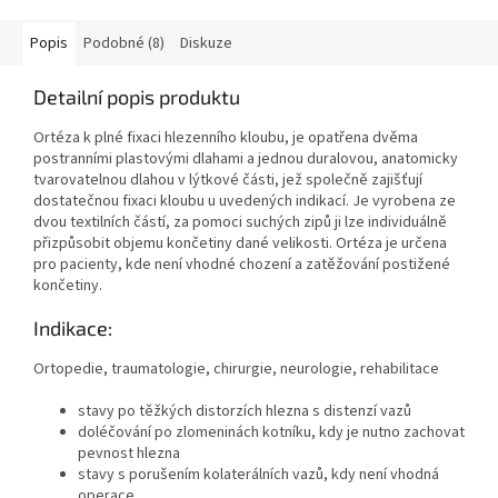
Popis
Podobné (8)
Diskuze
Detailní popis produktu
Ortéza k plné fixaci hlezenního kloubu, je opatřena dvěma
postranními plastovými dlahami a jednou duralovou, anatomicky
tvarovatelnou dlahou v lýtkové části, jež společně zajišťují
dostatečnou fixaci kloubu u uvedených indikací. Je vyrobena ze
dvou textilních částí, za pomoci suchých zipů ji lze individuálně
přizpůsobit objemu končetiny dané velikosti. Ortéza je určena
pro pacienty, kde není vhodné chození a zatěžování postižené
končetiny.
Indikace:
Ortopedie, traumatologie, chirurgie, neurologie, rehabilitace
stavy po těžkých distorzích hlezna s distenzí vazů
doléčování po zlomeninách kotníku, kdy je nutno zachovat
pevnost hlezna
stavy s porušením kolaterálních vazů, kdy není vhodná
operace