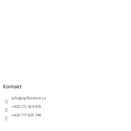
a
t
í
Kontakt
info
@
zpflorence.cz
+420 271 914 978
+420 777 635 746