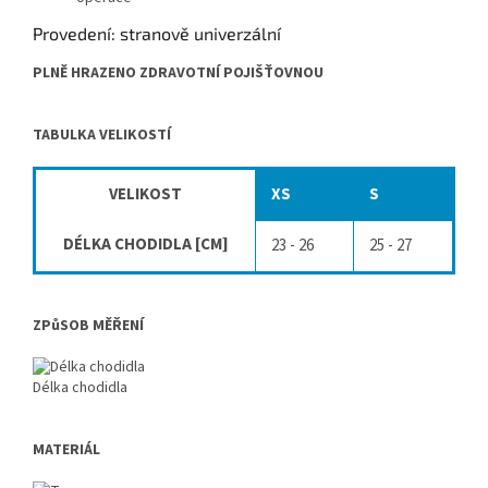
Provedení: stranově univerzální
PLNĚ HRAZENO ZDRAVOTNÍ POJIŠŤOVNOU
TABULKA VELIKOSTÍ
VELIKOST
XS
S
DÉLKA CHODIDLA [CM]
23 - 26
25 - 27
ZPůSOB MĚŘENÍ
Délka chodidla
MATERIÁL