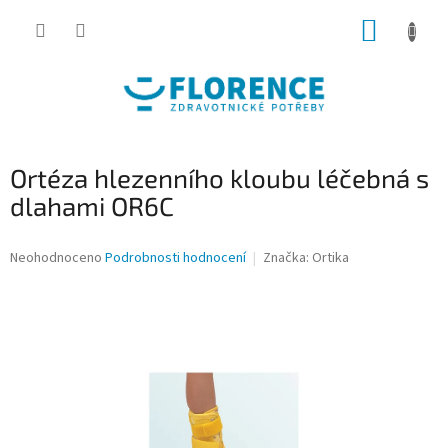
Přejít
NÁKUP
na
obsah
KOŠÍK
Ortéza hlezenního kloubu léčebná s
dlahami OR6C
Průměrné
Neohodnoceno
Podrobnosti hodnocení
Značka:
Ortika
hodnocení
produktu
je
0,0
z
5
hvězdiček.