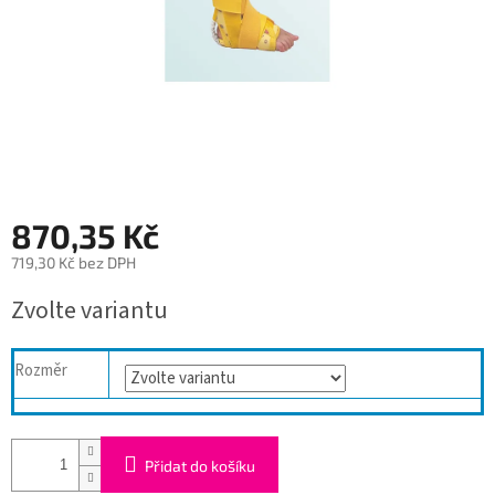
870,35 Kč
719,30 Kč bez DPH
Měrná
Zvolte variantu
cena:
Rozměr
Přidat do košíku