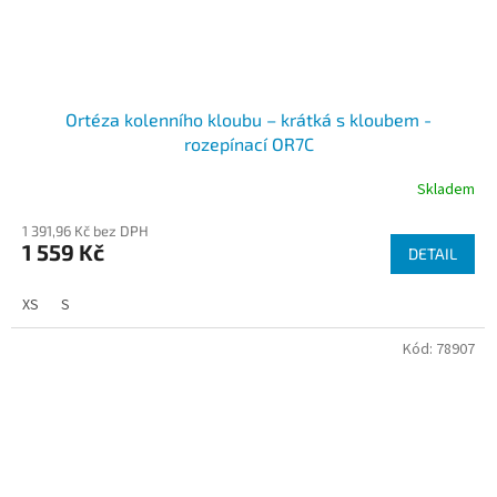
Ortéza kolenního kloubu – krátká s kloubem -
rozepínací OR7C
Skladem
1 391,96 Kč bez DPH
1 559 Kč
DETAIL
XS
S
Kód:
78907