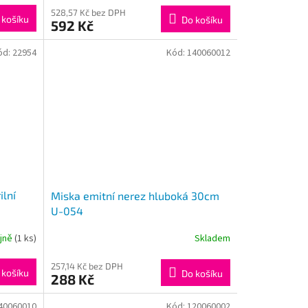
528,57 Kč bez DPH
 košíku
Do košíku
592 Kč
ód:
22954
Kód:
140060012
ilní
Miska emitní nerez hluboká 30cm
U-054
ejně
(1 ks)
Skladem
257,14 Kč bez DPH
 košíku
Do košíku
288 Kč
40060010
Kód:
120060002