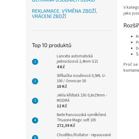
V katego
REKLAMACE, VÝMĚNA ZBOŽÍ,
jako jso
VRÁCENÍ ZBOŽÍ
Rozší
R
P
Top 10 produktů
D
Š
Lanceta automatická
jednorázová 2,4mm G21
Proč se 
4 Kč
kontamin
Stříkačka inzulínová 0,5ML U-
100 / Omnican 50
10 Kč
Jehla křídlatá 23G 0,6x19mm -
MODRÁ
12 Kč
Berle francouzská vyměkčená
Thuasne Magic soft 105
272,39 Kč
Chodítko/Rollator - repasované