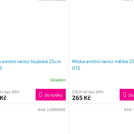
 emitní nerez hluboká 25cm
Miska emitní nerez mělká 2
3
072
Skladem
 Kč bez DPH
219,01 Kč bez DPH
Do košíku
Do
 Kč
265 Kč
Kód:
120050001
Kód: