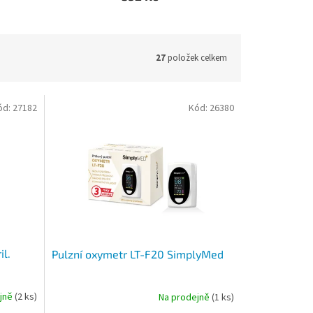
27
položek celkem
ód:
27182
Kód:
26380
l.
Pulzní oxymetr LT-F20 SimplyMed
ejně
(2 ks)
Na prodejně
(1 ks)