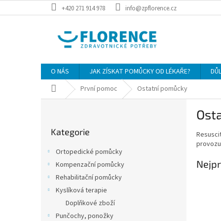
Přejít
+420 271 914 978
info@zpflorence.cz
na
obsah
O NÁS
JAK ZÍSKAT POMŮCKY OD LÉKAŘE?
DŮ
Domů
První pomoc
Ostatní pomůcky
P
Ost
o
Přeskočit
s
Kategorie
kategorie
Resuscit
t
provozu
r
Ortopedické pomůcky
a
Nejpr
Kompenzační pomůcky
n
Rehabilitační pomůcky
n
í
Kyslíková terapie
p
Doplňkové zboží
a
Punčochy, ponožky