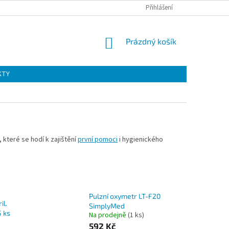
Přihlášení
NÁKUPNÍ
Prázdný košík
KOŠÍK
KTY
 které se hodí k zajištění
první pomoci
i hygienického
Pulzní oxymetr LT-F20
il.
SimplyMed
 ks
Na prodejně
(1 ks)
)
592 Kč