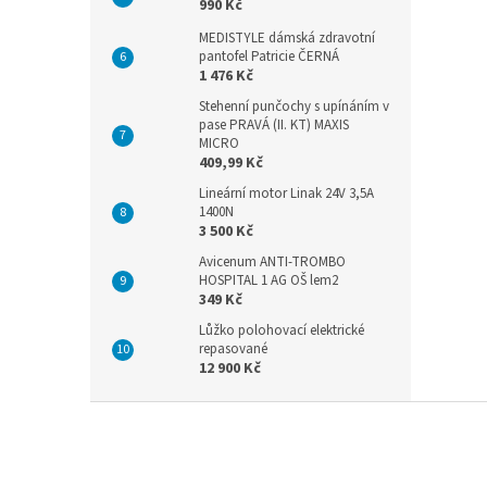
990 Kč
MEDISTYLE dámská zdravotní
pantofel Patricie ČERNÁ
1 476 Kč
Stehenní punčochy s upínáním v
pase PRAVÁ (II. KT) MAXIS
MICRO
409,99 Kč
Lineární motor Linak 24V 3,5A
1400N
3 500 Kč
Avicenum ANTI-TROMBO
HOSPITAL 1 AG OŠ lem2
349 Kč
Lůžko polohovací elektrické
repasované
12 900 Kč
Z
á
p
a