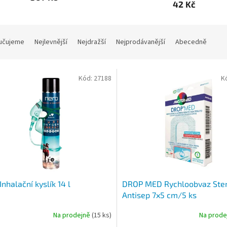
42 Kč
učujeme
Nejlevnější
Nejdražší
Nejprodávanější
Abecedně
Kód:
27188
K
Inhalační kyslík 14 l
DROP MED Rychloobvaz Steri
Antisep 7x5 cm/5 ks
Na prodejně
(15 ks)
Na prod
rné
cení