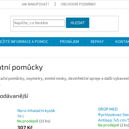
JAK NAKUPOVAT?
OBCHODNÍ PODMÍNKY
HLEDAT
LEŽITÉ INFORMACE A POMOC
PRONÁJEM
REPASY
KONTA
atní pomůcky
ační pomůcky, oxymetry, emitní misky, dezinfekční spreje a další vybavení,
.
odávanější
DROP MED
Nero Inhalační kyslík
Rychloobvaz Ster
14 l
Antisep 7x5 cm/5
Na prodejně
(15 ks)
Na prodejně
(2 ks
307 Kč