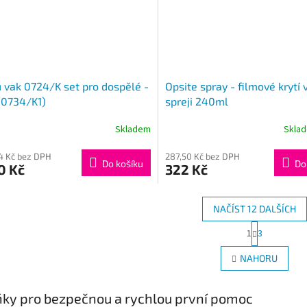
vak 0724/K set pro dospělé -
Opsite spray - filmové krytí 
(0734/K1)
spreji 240ml
Skladem
Skla
64 Kč bez DPH
287,50 Kč bez DPH
Do košíku
Do
0 Kč
322 Kč
NAČÍST 12 DALŠÍCH
S
1
3
O
t
r
v
NAHORU
á
l
n
á
k
d
ky pro bezpečnou a rychlou první pomoc
o
a