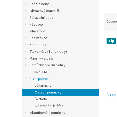
n
Péče o nohy
e
Obvazový materiál
l
Ř
Zdravotní obuv
a
Dopor
Nástroje
z
Inhalátory
e
V
n
Desinfekce
Tip
ý
í
Kosmetika
p
p
Tlakoměry (Tonometry)
i
r
Maminky a děti
s
o
Pomůcky pro diabetiky
p
d
PRONÁJEM
r
u
o
k
První pomoc
d
t
Lékárničky
u
ů
Ostatní pomůcky
Nero 
k
Škrtidla
t
Odstranění klíšťat
ů
Průmě
Inkontinenční pomůcky
hodno