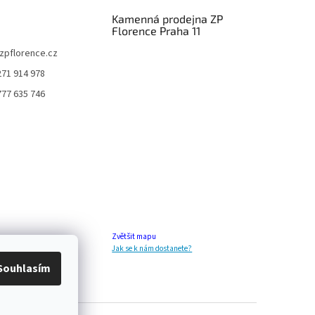
Kamenná prodejna ZP
Florence Praha 11
zpflorence.cz
271 914 978
777 635 746
Zvětšit mapu
Jak se k nám dostanete?
Souhlasím