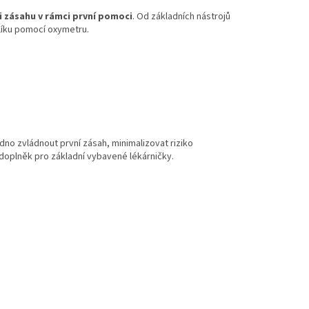
i zásahu v rámci první pomoci
. Od základních nástrojů
slíku pomocí oxymetru.
o zvládnout první zásah, minimalizovat riziko
doplněk pro základní vybavené lékárničky.