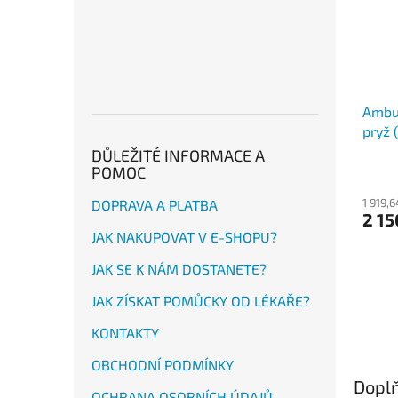
Ambu 
pryž 
DŮLEŽITÉ INFORMACE A
POMOC
1 919,
DOPRAVA A PLATBA
2 15
JAK NAKUPOVAT V E-SHOPU?
JAK SE K NÁM DOSTANETE?
JAK ZÍSKAT POMŮCKY OD LÉKAŘE?
KONTAKTY
OBCHODNÍ PODMÍNKY
Doplň
OCHRANA OSOBNÍCH ÚDAJŮ