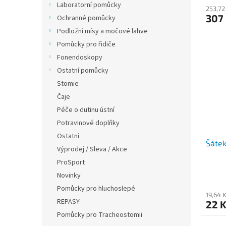
Laboratorní pomůcky
produ
253,72
307
Ochranné pomůcky
je
4,0
Podložní mísy a močové lahve
z
Pomůcky pro řidiče
5
hvězdi
Fonendoskopy
Ostatní pomůcky
Stomie
Čaje
Péče o dutinu ústní
Potravinové doplňky
Ostatní
Šátek
Výprodej / Sleva / Akce
ProSport
Novinky
Pomůcky pro hluchoslepé
19,64 
REPASY
22 
Pomůcky pro Tracheostomii