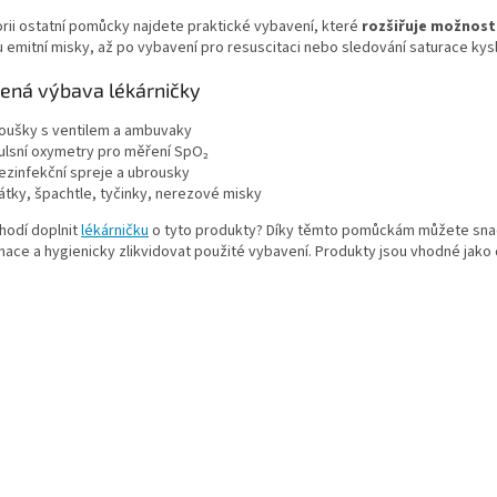
v
c
á
rii ostatní pomůcky najdete praktické vybavení, které
rozšiřuje možnost
í
n
u emitní misky, až po vybavení pro resuscitaci nebo sledování saturace ky
p
í
r
řená výbava lékárničky
v
k
oušky s ventilem a ambuvaky
y
ulsní oxymetry pro měření SpO₂
v
ezinfekční spreje a ubrousky
ý
átky, špachtle, tyčinky, nerezové misky
p
i
hodí doplnit
lékárničku
o tyto produkty? Díky těmto pomůckám můžete snadn
s
ace a hygienicky zlikvidovat použité vybavení. Produkty jsou vhodné jako 
u