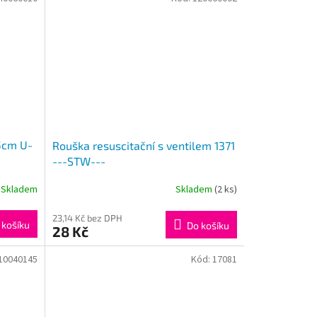
5cm U-
Rouška resuscitační s ventilem 1371
---STW---
Skladem
Skladem
(2 ks)
23,14 Kč bez DPH
 košíku
Do košíku
28 Kč
10040145
Kód:
17081