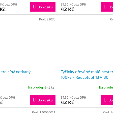
ktu
 Kč bez DPH
37,50 Kč bez DPH
Do košíku
Do
 Kč
42 Kč
Kód:
23035
K
ček.
 trojcípý netkaný
Tyčinky dřevěné malé nester
100ks / Raucotupf 137430
Na prodejně
(1 ks)
Na prod
Kč bez DPH
37,50 Kč bez DPH
Do košíku
Do
Kč
42 Kč
Kód:
140060011
Kód:
1