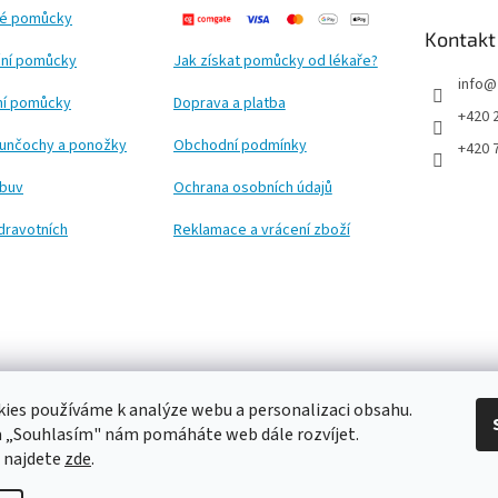
ké pomůcky
Kontakt
ní pomůcky
Jak získat pomůcky od lékaře?
info
@
ční pomůcky
Doprava a platba
+420 
punčochy a ponožky
Obchodní podmínky
+420 
obuv
Ochrana osobních údajů
dravotních
Reklamace a vrácení zboží
ies používáme k analýze webu a personalizaci obsahu.
a „Souhlasím" nám pomáháte web dále rozvíjet.
 najdete
zde
.