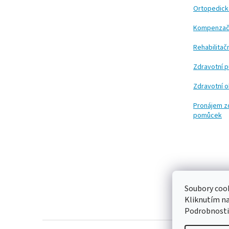
t
Ortopedic
í
Kompenzač
Rehabilita
Zdravotní 
Zdravotní 
Pronájem z
pomůcek
Soubory cook
Kliknutím n
Podrobnosti