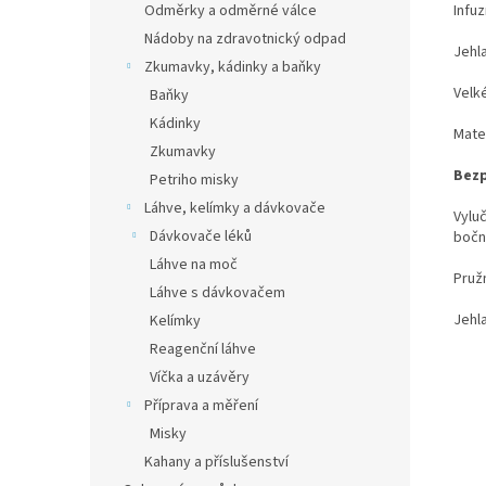
Infuz
Odměrky a odměrné válce
Nádoby na zdravotnický odpad
Jehl
Zkumavky, kádinky a baňky
Velké
Baňky
Kádinky
Mater
Zkumavky
Bezp
Petriho misky
Láhve, kelímky a dávkovače
Vylu
Dávkovače léků
bočn
Láhve na moč
Pruž
Láhve s dávkovačem
Jehla
Kelímky
Reagenční láhve
Víčka a uzávěry
Příprava a měření
Misky
Kahany a příslušenství