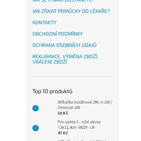
JAK ZÍSKAT POMŮCKY OD LÉKAŘE?
KONTAKTY
OBCHODNÍ PODMÍNKY
OCHRANA OSOBNÍCH ÚDAJŮ
REKLAMACE, VÝMĚNA ZBOŽÍ,
VRÁCENÍ ZBOŽÍ
Top 10 produktů
Stříkačka inzulínová 1ML U-100 /
Omnican 100
10 Kč
Pro-ophta S - oční obvaz
7,8x11,4cm 34229 - LR
47 Kč