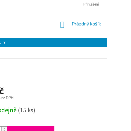
Přihlášení
NÁKUPNÍ
Prázdný košík
KOŠÍK
KTY
č
 bez DPH
odejně
(15 ks)