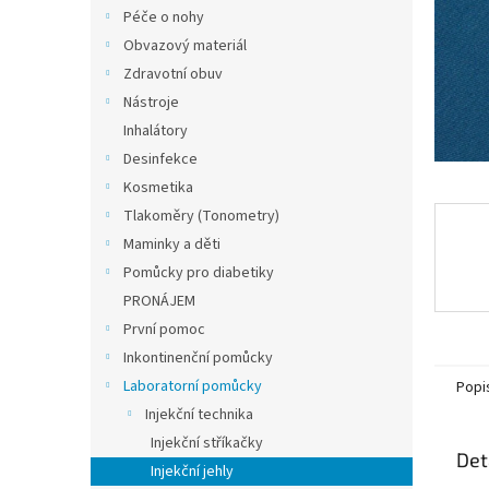
n
Péče o nohy
e
Obvazový materiál
l
Zdravotní obuv
Nástroje
Inhalátory
Desinfekce
Kosmetika
Tlakoměry (Tonometry)
Maminky a děti
Pomůcky pro diabetiky
PRONÁJEM
První pomoc
Inkontinenční pomůcky
Laboratorní pomůcky
Popi
Injekční technika
Injekční stříkačky
Det
Injekční jehly