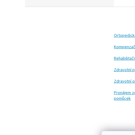
Z
á
p
a
t
Ortopedic
í
Kompenzač
Rehabilita
Zdravotní 
Zdravotní 
Pronájem z
pomůcek