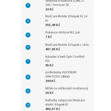
Stříkačka inzulínová 0,5ML U-
100 / Omnican 50
10 Kč
MoliCare Mobile 10 kapek XL 14
ks
553,49 Kč
Rukavice nitrilové M/L pár
7 Kč
MoliCare Mobile 10 kapek L 14 ks
497,05 Kč
Násadec k berli Opti-Comfort
FDI
95 Kč
podkolenky AVICENUM
SANITIZED 140den
294 Kč
Míček na míčkování molitanový
36 Kč
Kalhotky zalepovací Molicare
elastic 8 kapek M
460,67 Kč