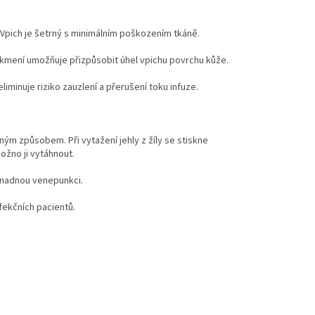
.Vpich je šetrný s minimálním poškozením tkáně.
zešikmení umožňuje přizpůsobit úhel vpichu povrchu kůže.
iminuje riziko zauzlení a přerušení toku infuze.
ým způsobem. Při vytažení jehly z žíly se stiskne
ožno ji vytáhnout.
snadnou venepunkci.
nfekčních pacientů.