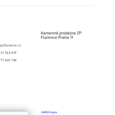
Kamenná prodejna ZP
Florence Praha 11
zpflorence.cz
271 914 978
777 635 746
Zvětšit mapu