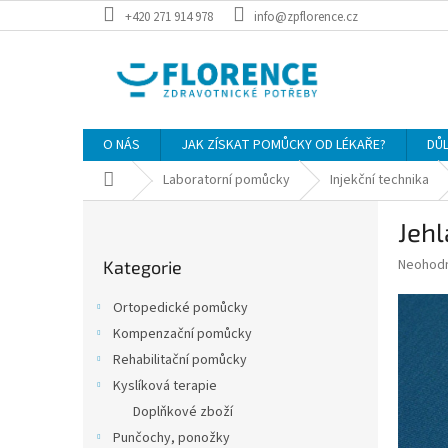
Přejít
+420 271 914 978
info@zpflorence.cz
na
obsah
O NÁS
JAK ZÍSKAT POMŮCKY OD LÉKAŘE?
DŮ
Domů
Laboratorní pomůcky
Injekční technika
P
Jeh
o
Přeskočit
s
Průměr
Neohod
Kategorie
kategorie
t
hodnoce
r
produkt
Ortopedické pomůcky
a
je
Kompenzační pomůcky
0,0
n
z
Rehabilitační pomůcky
n
5
í
Kyslíková terapie
hvězdič
p
Doplňkové zboží
a
Punčochy, ponožky