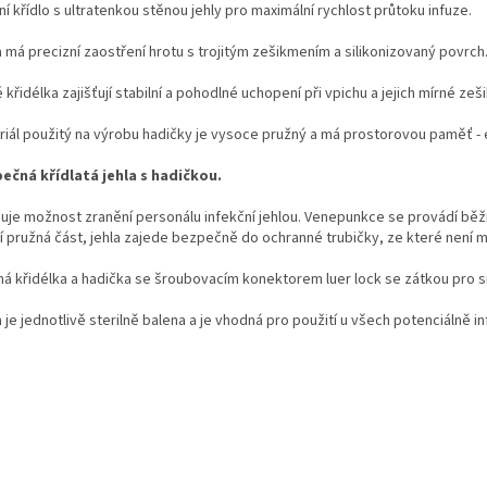
ní křídlo s ultratenkou stěnou jehly pro maximální rychlost průtoku infuze.
a má precizní zaostření hrotu s trojitým zešikmením a silikonizovaný povrch
 křidélka zajišťují stabilní a pohodlné uchopení při vpichu a jejich mírné 
iál použitý na výrobu hadičky je vysoce pružný a má prostorovou paměť - el
ečná křídlatá jehla s hadičkou.
čuje možnost zranění personálu infekční jehlou. Venepunkce se provádí běžn
í pružná část, jehla zajede bezpečně do ochranné trubičky, ze které není m
ná křidélka a hadička se šroubovacím konektorem luer lock se zátkou pro 
 je jednotlivě sterilně balena a je vhodná pro použití u všech potenciálně i