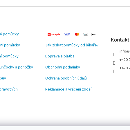
ké pomůcky
Kontakt
ní pomůcky
Jak získat pomůcky od lékaře?
info
@
ční pomůcky
Doprava a platba
+420 
punčochy a ponožky
Obchodní podmínky
+420 
obuv
Ochrana osobních údajů
dravotních
Reklamace a vrácení zboží