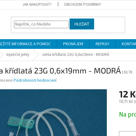
JAK NAKUPOVAT?
OBCHODNÍ PODMÍNKY
HLEDAT
LEŽITÉ INFORMACE A POMOC
PRONÁJEM
REPASY
KONTA
Injekční jehly
Jehla křídlatá 23G 0,6x19mm - MODRÁ
la křídlatá 23G 0,6x19mm - MODRÁ
16178
né
noceno
Podrobnosti hodnocení
ní
12 K
u
10,71 Kč
Měrná
Na pr
cena:
ek.