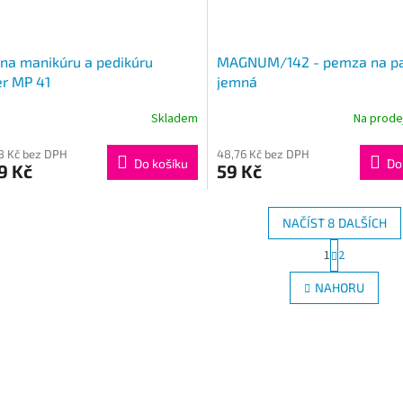
na manikúru a pedikúru
MAGNUM/142 - pemza na p
r MP 41
jemná
Skladem
Na prod
88 Kč bez DPH
48,76 Kč bez DPH
Do košíku
Do
9 Kč
59 Kč
NAČÍST 8 DALŠÍCH
S
1
2
O
t
r
v
NAHORU
á
l
n
á
k
d
o
a
v
c
á
í
n
p
í