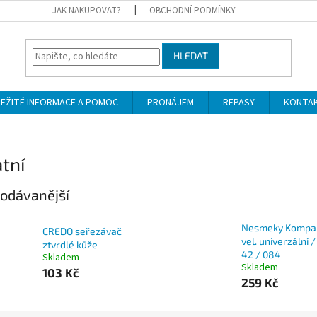
JAK NAKUPOVAT?
OBCHODNÍ PODMÍNKY
HLEDAT
LEŽITÉ INFORMACE A POMOC
PRONÁJEM
REPASY
KONTA
tní
odávanější
Nesmeky Kompa
CREDO seřezávač
vel. univerzální /
ztvrdlé kůže
42 / 084
Skladem
Skladem
103 Kč
259 Kč