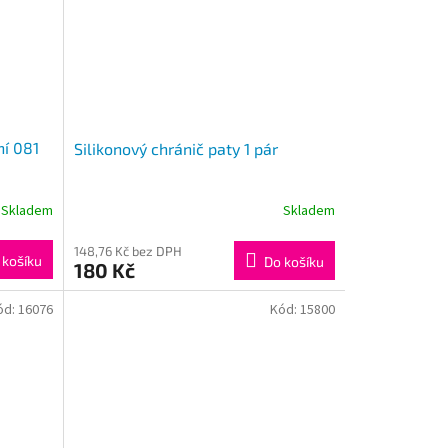
ní 081
Silikonový chránič paty 1 pár
Skladem
Skladem
Průměrné
hodnocení
produktu
148,76 Kč bez DPH
 košíku
Do košíku
180 Kč
je
4,6
z
ód:
16076
Kód:
15800
5
hvězdiček.