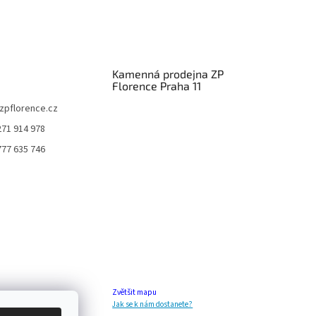
Kamenná prodejna ZP
Florence Praha 11
zpflorence.cz
271 914 978
777 635 746
Zvětšit mapu
Jak se k nám dostanete?