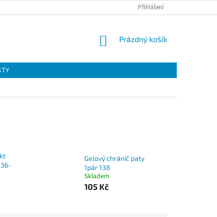
Přihlášení
NÁKUPNÍ
Prázdný košík
KOŠÍK
KTY
kt
Gelový chránič paty
 36-
1pár 138
Skladem
105 Kč