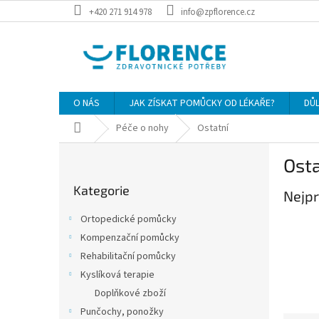
Přejít
+420 271 914 978
info@zpflorence.cz
na
obsah
O NÁS
JAK ZÍSKAT POMŮCKY OD LÉKAŘE?
DŮ
Domů
Péče o nohy
Ostatní
P
Osta
o
Přeskočit
s
Kategorie
kategorie
Nejpr
t
r
Ortopedické pomůcky
a
Kompenzační pomůcky
n
Rehabilitační pomůcky
n
í
Kyslíková terapie
p
Doplňkové zboží
a
Punčochy, ponožky