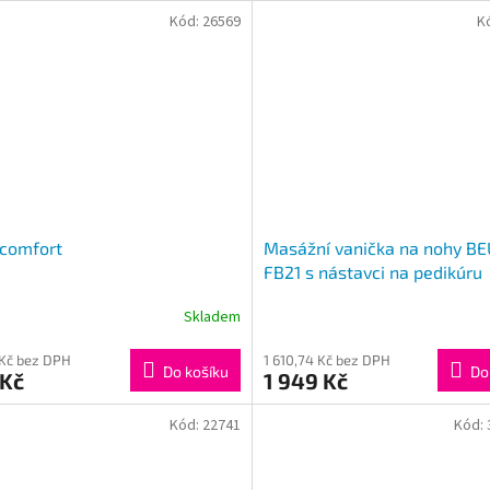
Kód:
26569
K
ucomfort
Masážní vanička na nohy B
FB21 s nástavci na pedikúru
Skladem
 Kč bez DPH
1 610,74 Kč bez DPH
Do košíku
Do
 Kč
1 949 Kč
Kód:
22741
Kód: