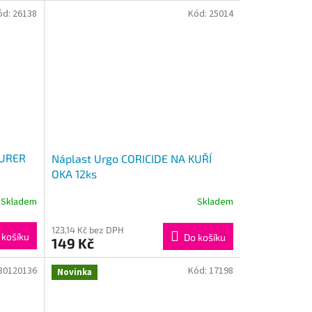
ód:
26138
Kód:
25014
EURER
Náplast Urgo CORICIDE NA KUŘÍ
OKA 12ks
Skladem
Skladem
123,14 Kč bez DPH
 košíku
Do košíku
149 Kč
30120136
Kód:
17198
Novinka