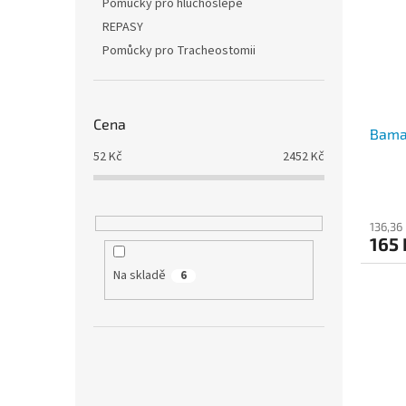
Pomůcky pro hluchoslepé
REPASY
Pomůcky pro Tracheostomii
Cena
Bama
52
Kč
2452
Kč
136,36
165 
Na skladě
6