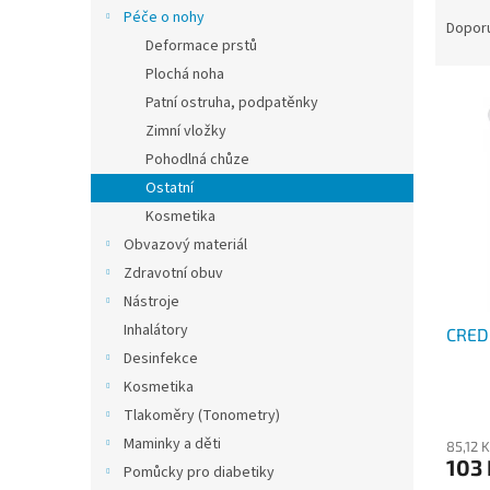
Ř
n
Péče o nohy
a
e
Dopor
Deformace prstů
z
l
e
Plochá noha
V
n
Patní ostruha, podpatěnky
ý
í
Zimní vložky
p
p
Pohodlná chůze
i
r
Ostatní
s
o
p
Kosmetika
d
r
u
Obvazový materiál
o
k
Zdravotní obuv
d
t
Nástroje
u
ů
Inhalátory
CREDO
k
Desinfekce
t
ů
Kosmetika
Tlakoměry (Tonometry)
Maminky a děti
85,12 
103 
Pomůcky pro diabetiky