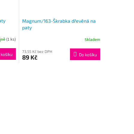
aty
Magnum/163-Škrabka dřevěná na
paty
ejně
(1 ks)
Skladem
73,55 Kč bez DPH
 košíku
Do košíku
89 Kč