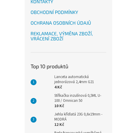
KONTAKTY
OBCHODNÍ PODMÍNKY
OCHRANA OSOBNÍCH ÚDAJŮ
REKLAMACE, VÝMĚNA ZBOŽÍ,
VRÁCENÍ ZBOŽÍ
Top 10 produktů
Lanceta automatická
jednorázová 2,4mm G21
4 Kč
Stříkačka inzulínová 0,5ML U-
100 / Omnican 50
10 Kč
Jehla křídlatá 23G 0,6x19mm -
MODRÁ
12 Kč
Berle francouzská vyměkčená