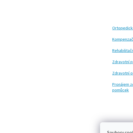
Z
á
p
a
t
Ortopedic
í
Kompenzač
Rehabilita
Zdravotní 
Zdravotní 
Pronájem z
pomůcek
Soubory cook