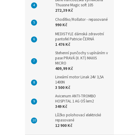
Thuasne Magic soft 105
272,39 Kč
Chodítko/Rollator - repasované
990 Kč
MEDISTYLE dámská zdravotní
pantofel Patricie ČERNÁ
1 476 Kč
Stehenní punčochy s upínáním v
pase PRAVÁ (II. KT) MAXIS
MICRO
409,99 Kč
Lineární motor Linak 24V 3,5A
1400N
3 500 Kč
Avicenum ANTI-TROMBO
HOSPITAL 1 AG OŠ lem2
349 Kč
Lůžko polohovací elektrické
repasované
12 900 Kč