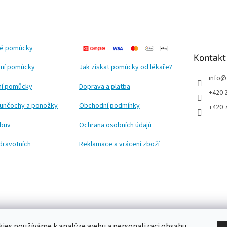
ké pomůcky
Kontakt
ní pomůcky
Jak získat pomůcky od lékaře?
info
@
ční pomůcky
Doprava a platba
+420 
punčochy a ponožky
Obchodní podmínky
+420 
obuv
Ochrana osobních údajů
dravotních
Reklamace a vrácení zboží
ies používáme k analýze webu a personalizaci obsahu.