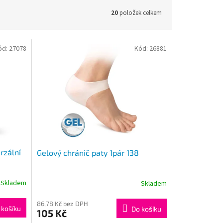
20
položek celkem
ód:
27078
Kód:
26881
rzální
Gelový chránič paty 1pár 138
Skladem
Skladem
86,78 Kč bez DPH
 košíku
Do košíku
105 Kč