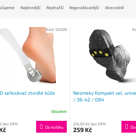
učujeme
Nejlevnější
Nejdražší
Nejprodávanější
Abecedně
Kód:
SG309
K
 seřezávač ztvrdlé kůže
Nesmeky Kompakt vel. unive
/ 36-42 / 084
Skladem
Kč bez DPH
214,05 Kč bez DPH
Do košíku
Do
Kč
259 Kč