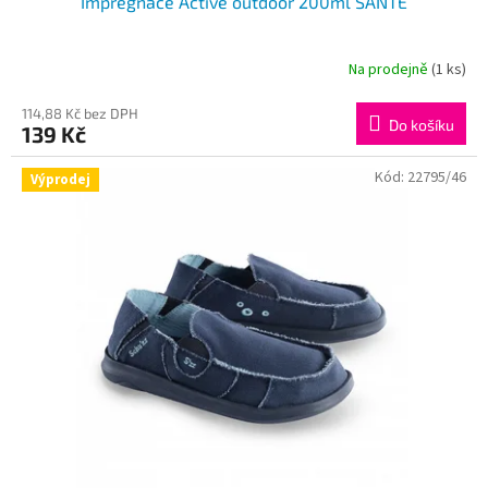
Impregnace Active outdoor 200ml SANTÉ
Na prodejně
(1 ks)
114,88 Kč bez DPH
Do košíku
139 Kč
Kód:
22795/46
Výprodej