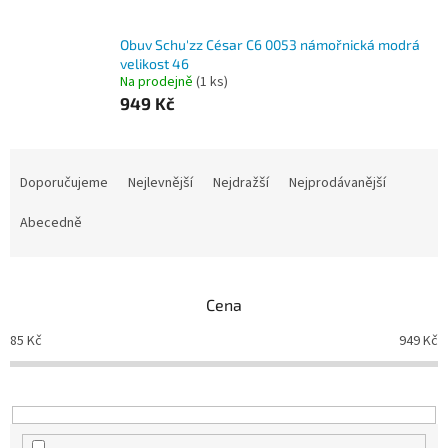
Obuv Schu'zz César C6 0053 námořnická modrá
velikost 46
Na prodejně
(1 ks)
949 Kč
Ř
a
Doporučujeme
Nejlevnější
Nejdražší
Nejprodávanější
z
e
Abecedně
n
í
p
Cena
r
o
85
Kč
949
Kč
d
u
k
t
ů