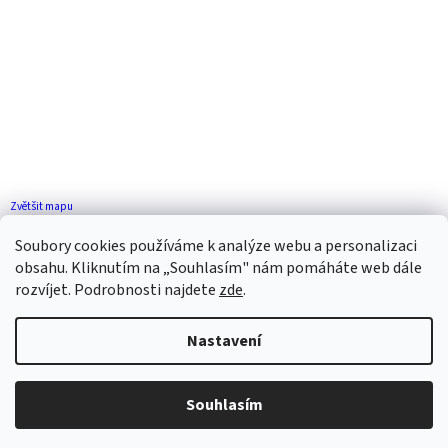
Zvětšit mapu
Jak se k nám dostanete?
Soubory cookies používáme k analýze webu a personalizaci
obsahu. Kliknutím na „Souhlasím" nám pomáháte web dále
rozvíjet. Podrobnosti najdete
zde
.
Nastavení
Vytvořil Shoptet
Souhlasím
Copyright 2026
ZP FLORENCE
. Všechna práva vyhrazena.