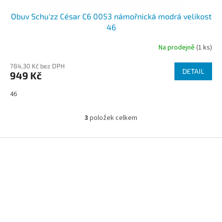
Obuv Schu'zz César C6 0053 námořnická modrá velikost
46
Na prodejně
(1 ks)
784,30 Kč bez DPH
DETAIL
949 Kč
46
3
položek celkem
O
v
l
Z
á
á
d
p
a
a
c
t
í
í
p
r
v