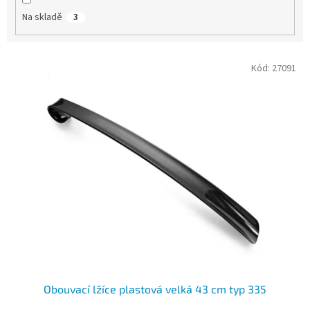
Na skladě
3
V
Kód:
27091
ý
p
i
s
p
r
o
d
u
k
t
ů
Obouvací lžíce plastová velká 43 cm typ 335