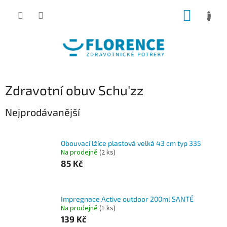
Přejít
NÁKUP
na
obsah
KOŠÍK
Zdravotní obuv Schu'zz
Nejprodávanější
Obouvací lžíce plastová velká 43 cm typ 335
Na prodejně
(2 ks)
85 Kč
Impregnace Active outdoor 200ml SANTÉ
Na prodejně
(1 ks)
139 Kč