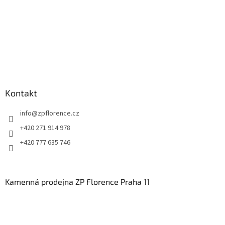
k
y
v
ý
p
i
s
u
Kontakt
info
@
zpflorence.cz
+420 271 914 978
+420 777 635 746
Kamenná prodejna ZP Florence Praha 11