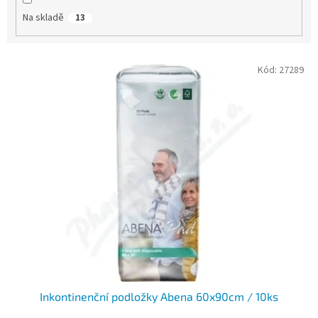
Na skladě
13
V
Kód:
27289
ý
p
i
s
p
r
o
d
u
k
t
ů
Inkontinenční podložky Abena 60x90cm / 10ks