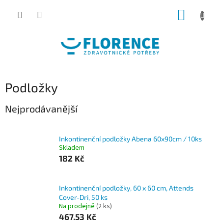
Přejít
NÁKUP
na
obsah
KOŠÍK
Podložky
Nejprodávanější
Inkontinenční podložky Abena 60x90cm / 10ks
Skladem
182 Kč
Inkontinenční podložky, 60 x 60 cm, Attends
Cover-Dri, 50 ks
Na prodejně
(2 ks)
467,53 Kč