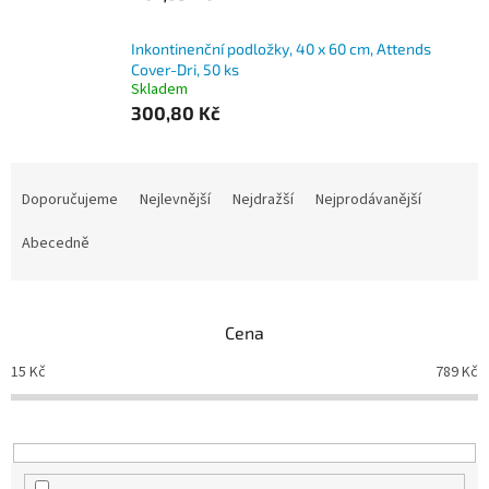
Inkontinenční podložky, 40 x 60 cm, Attends
Cover-Dri, 50 ks
Skladem
300,80 Kč
Ř
a
Doporučujeme
Nejlevnější
Nejdražší
Nejprodávanější
z
e
Abecedně
n
í
p
Cena
r
o
15
Kč
789
Kč
d
u
k
t
ů