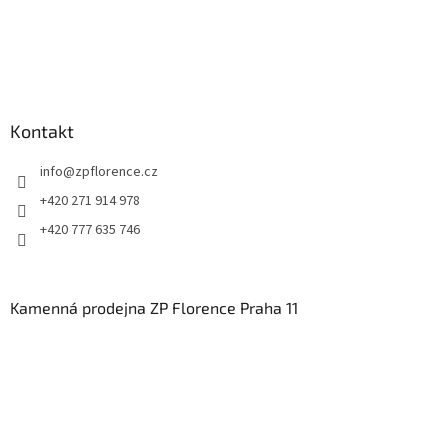
s
u
Kontakt
info
@
zpflorence.cz
+420 271 914 978
+420 777 635 746
Kamenná prodejna ZP Florence Praha 11