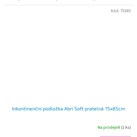
Kód:
75X85
Inkontinenční podložka Abri Soft pratelná 75x85cm
Na prodejně
(1 ks)
Průměrné
hodnocení