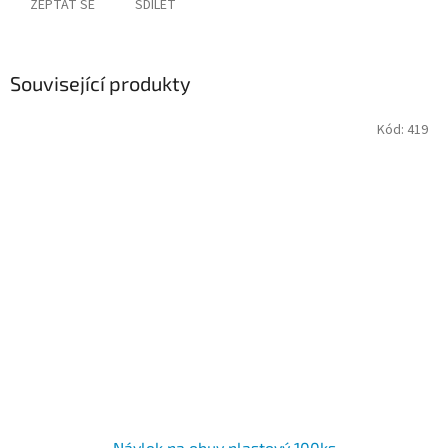
ZEPTAT SE
SDÍLET
Související produkty
Kód:
419
Návlek na obuv plastový 100ks