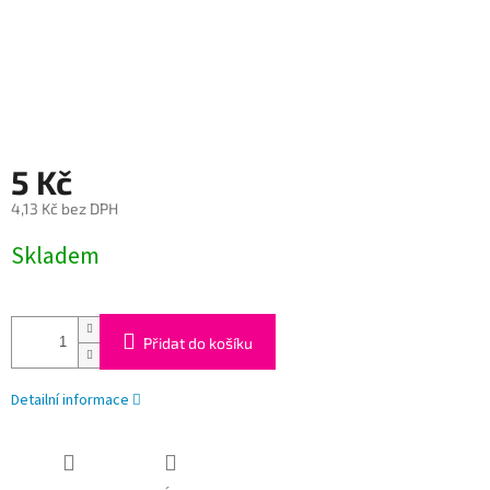
5 Kč
4,13 Kč bez DPH
Měrná
Skladem
cena:
Přidat do košíku
Detailní informace