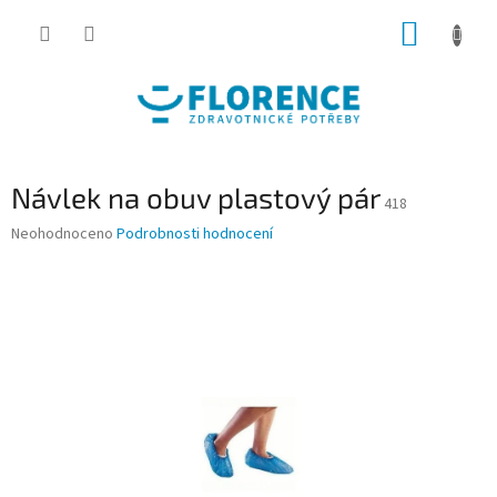
Přejít
NÁKUP
na
obsah
KOŠÍK
Návlek na obuv plastový pár
418
Průměrné
Neohodnoceno
Podrobnosti hodnocení
hodnocení
produktu
je
0,0
z
5
hvězdiček.