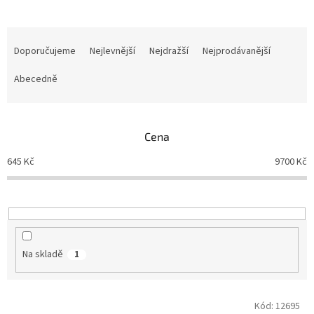
Ř
a
Doporučujeme
Nejlevnější
Nejdražší
Nejprodávanější
z
e
Abecedně
n
í
p
Cena
r
o
645
Kč
9700
Kč
d
u
k
t
ů
Na skladě
1
V
Kód:
12695