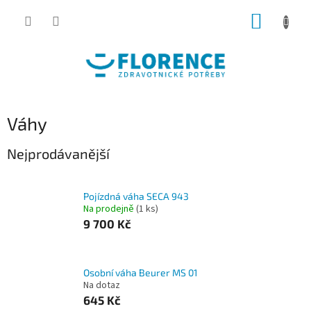
Přejít
NÁKUP
na
obsah
KOŠÍK
Váhy
Nejprodávanější
Pojízdná váha SECA 943
Na prodejně
(1 ks)
9 700 Kč
Osobní váha Beurer MS 01
Na dotaz
645 Kč