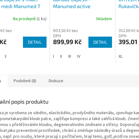
e medi Manumed T
Manumed active
Rukavičk
Na prodejně
(1 ks)
Skladem
Průměrné
hodnocení
 Kč bez
803,56 Kč bez
352,69 Kč 
produktu
DPH
DPH
je
 Kč
899,99 Kč
395,01
DETAIL
DETAIL
4,7
z
5
3
I
II
III
IV
XL
hvězdiček.
s
Podobné (8)
Diskuze
ailní popis produktu
za je vyrobena ze silného, elastického, prodyšného materiálu, zpevňuje kar
rpometakarpální kloub palce, zajišťuje kompresi a také zahřívá kloub. Zmen
enou s přetěžováním kloubu, degenerativními změnami a otřesy. Doporuču
ívat jako preventivní prostředek, chrání a zmírňuje následky úrazů a degen
 např. pro osoby, které pracují s počítačem, hrají tenis, golf, jezdí na sno