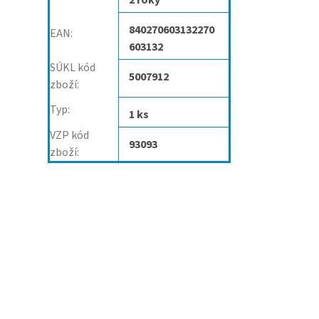
2 roky
840270603132270
EAN
:
603132
SÚKL kód
5007912
zboží
:
Typ
:
1 ks
VZP kód
93093
zboží
: