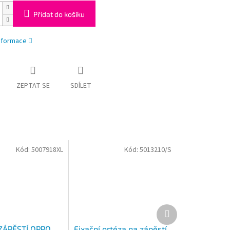
Přidat do košíku
informace
ZEPTAT SE
SDÍLET
Kód:
5007918XL
Kód:
5013210/S
Další
produkt
ZÁPĚSTÍ OPPO
Fixační ortéza na zápěstí