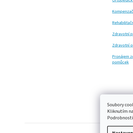
t
Ortopedic
í
Kompenzač
Rehabilita
Zdravotní 
Zdravotní 
Pronájem z
pomůcek
Soubory cook
Kliknutím n
Podrobnosti