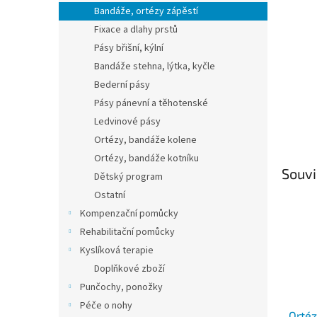
n
Bandáže, ortézy zápěstí
e
Fixace a dlahy prstů
l
Pásy břišní, kýlní
Bandáže stehna, lýtka, kyčle
Bederní pásy
Pásy pánevní a těhotenské
Ledvinové pásy
Ortézy, bandáže kolene
Ortézy, bandáže kotníku
Souvi
Dětský program
Ostatní
Kompenzační pomůcky
Rehabilitační pomůcky
Kyslíková terapie
Doplňkové zboží
Punčochy, ponožky
Péče o nohy
Ortéz