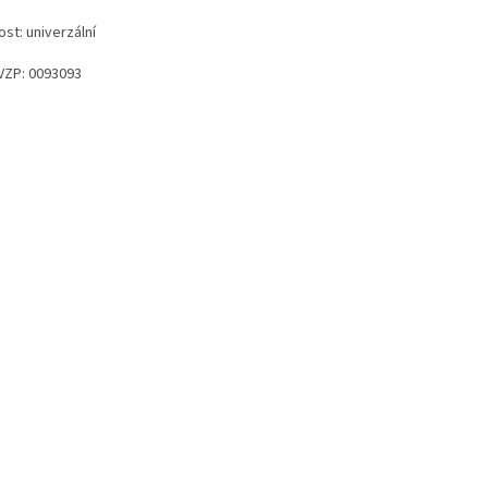
ost: univerzální
VZP: 0093093