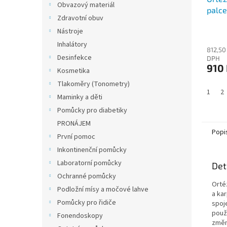
Obvazový materiál
palc
Zdravotní obuv
Nástroje
Inhalátory
812,50
Desinfekce
DPH
910
Kosmetika
Tlakoměry (Tonometry)
1
2
Maminky a děti
Pomůcky pro diabetiky
PRONÁJEM
Popi
První pomoc
Inkontinenční pomůcky
Laboratorní pomůcky
Det
Ochranné pomůcky
Orté
Podložní mísy a močové lahve
a ka
Pomůcky pro řidiče
spoj
použ
Fonendoskopy
změn,