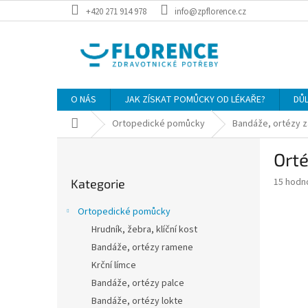
Přejít
+420 271 914 978
info@zpflorence.cz
na
obsah
O NÁS
JAK ZÍSKAT POMŮCKY OD LÉKAŘE?
DŮ
Domů
Ortopedické pomůcky
Bandáže, ortézy z
P
Orté
o
Přeskočit
s
Průměr
15 hodn
Kategorie
kategorie
t
hodnoce
r
produkt
Ortopedické pomůcky
a
je
Hrudník, žebra, klíční kost
3,9
n
z
Bandáže, ortézy ramene
n
5
í
Krční límce
hvězdič
p
Bandáže, ortézy palce
a
Bandáže, ortézy lokte