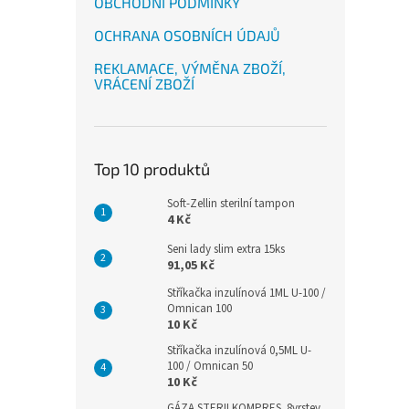
OBCHODNÍ PODMÍNKY
OCHRANA OSOBNÍCH ÚDAJŮ
REKLAMACE, VÝMĚNA ZBOŽÍ,
VRÁCENÍ ZBOŽÍ
Top 10 produktů
Soft-Zellin sterilní tampon
4 Kč
Seni lady slim extra 15ks
91,05 Kč
Stříkačka inzulínová 1ML U-100 /
Omnican 100
10 Kč
Stříkačka inzulínová 0,5ML U-
100 / Omnican 50
10 Kč
GÁZA STERILKOMPRES .8vrstev