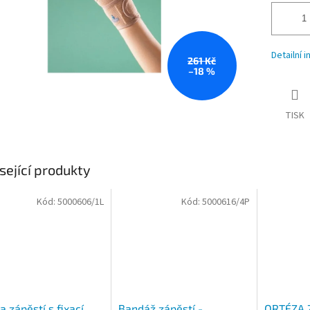
Detailní 
261 Kč
–18 %
TISK
sející produkty
Kód:
5000606/1L
Kód:
5000616/4P
a zápěstí s fixací
Bandáž zápěstí -
ORTÉZA 