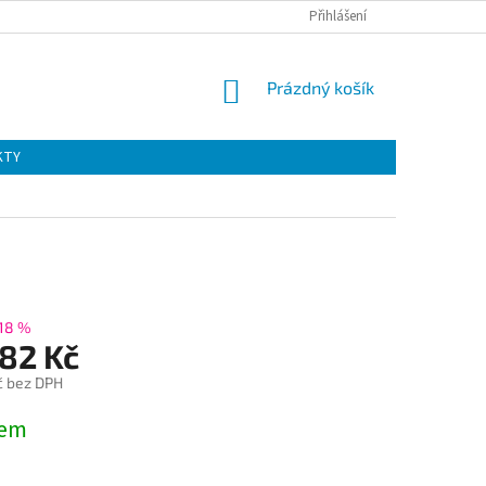
Přihlášení
NÁKUPNÍ
Prázdný košík
KOŠÍK
KTY
18 %
,82 Kč
č bez DPH
dem