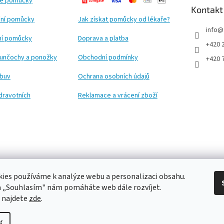
ké pomůcky
Kontakt
ní pomůcky
Jak získat pomůcky od lékaře?
info
@
ční pomůcky
Doprava a platba
+420 
punčochy a ponožky
Obchodní podmínky
+420 
obuv
Ochrana osobních údajů
dravotních
Reklamace a vrácení zboží
ies používáme k analýze webu a personalizaci obsahu.
a „Souhlasím" nám pomáháte web dále rozvíjet.
 najdete
zde
.