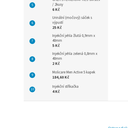
/ 2kusy
6 Kč
Urinální (močový) sáček s
výpustí
25 Kč
Injekční jehla žlutá 0,9mm x
40mm
5 Kč
Injekční jehla zelená 0,8mm x
40mm
2 Kč
Molicare Men Active 5 kapek
184,60 Kč
Injekční stříkačka
4 Kč
Z
á
p
a