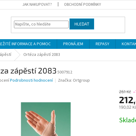
JAK NAKUPOVAT?
OBCHODNÍ PODMÍNKY
HLEDAT
LEŽITÉ INFORMACE A POMOC
PRONÁJEM
REPASY
KONTA
ápěstí
Ortéza zápěstí 2083
za zápěstí 2083
5007912
né
ocení
Podrobnosti hodnocení
Značka:
Ortgroup
ní
u
261 Kč
–
212
190,02 K
Měrná
Skla
ek.
cena: