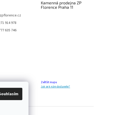
Kamenná prodejna ZP
Florence Praha 11
zpflorence.cz
271 914 978
777 635 746
Zvětšit mapu
Jak se k nám dostanete?
Souhlasím