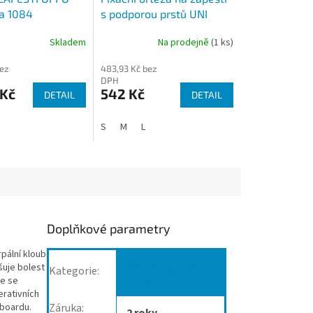
a 1084
s podporou prstů UNI
HAND Qmed
Skladem
Na prodejně
(1 ks)
bez
483,93 Kč bez
DPH
 Kč
542 Kč
DETAIL
DETAIL
S
M
L
Doplňkové parametry
pální kloub
Bandáže, ortézy
šuje bolest
Kategorie
:
je se
zápěstí
erativních
wboardu.
Záruka
: