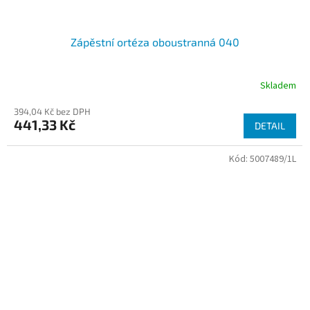
Zápěstní ortéza oboustranná 040
Skladem
394,04 Kč bez DPH
441,33 Kč
DETAIL
Kód:
5007489/1L