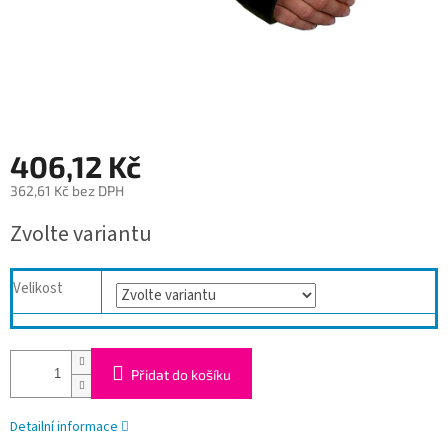
406,12 Kč
362,61 Kč bez DPH
Měrná
Zvolte variantu
cena:
Velikost
Přidat do košíku
Detailní informace