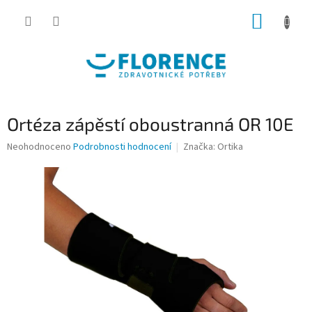
Přejít
NÁKUP
na
obsah
KOŠÍK
Ortéza zápěstí oboustranná OR 10E
Průměrné
Neohodnoceno
Podrobnosti hodnocení
Značka:
Ortika
hodnocení
produktu
je
0,0
z
5
hvězdiček.