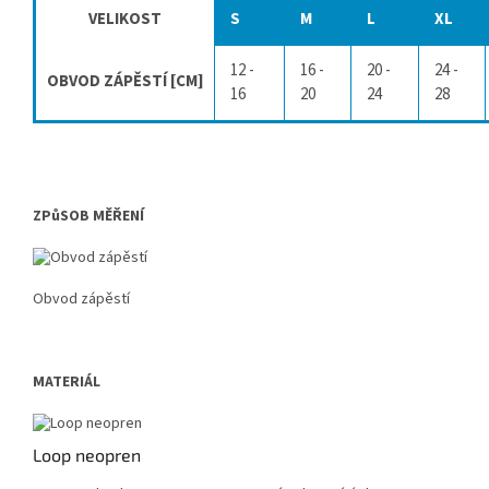
VELIKOST
S
M
L
XL
12 -
16 -
20 -
24 -
OBVOD ZÁPĚSTÍ [CM]
16
20
24
28
ZPůSOB MĚŘENÍ
Obvod zápěstí
MATERIÁL
Loop neopren