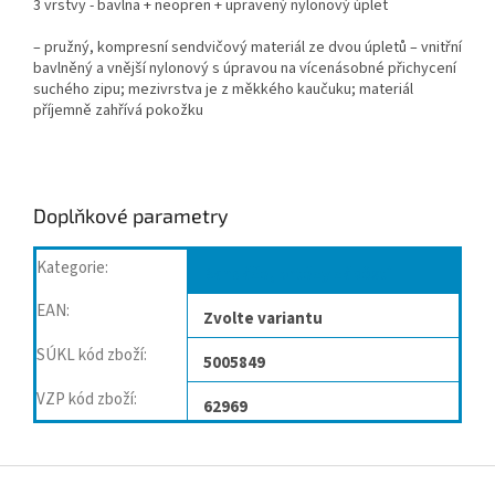
3 vrstvy - bavlna + neopren + upravený nylonový úplet
– pružný, kompresní sendvičový materiál ze dvou úpletů – vnitřní
bavlněný a vnější nylonový s úpravou na vícenásobné přichycení
suchého zipu; mezivrstva je z měkkého kaučuku; materiál
příjemně zahřívá pokožku
Doplňkové parametry
Kategorie
:
Bandáže, ortézy zápěstí
EAN
:
Zvolte variantu
SÚKL kód zboží
:
5005849
VZP kód zboží
:
62969
Z