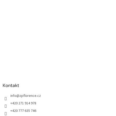
á
p
a
t
í
Kontakt
info
@
zpflorence.cz
+420 271 914 978
+420 777 635 746