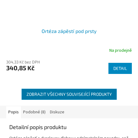
Ortéza zápěstí pod prsty
Na prodejně
Průměrné
hodnocení
304,33 Kč bez DPH
produktu
340,85 Kč
je
DETAIL
4,7
z
5
hvězdiček.
ZOBRAZIT VŠECHNY SOUVISEJÍCÍ PRODUKTY
Popis
Podobné (8)
Diskuze
Detailní popis produktu