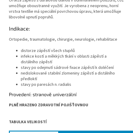
Ortéza zápěstí s duralovou dlahou v odnímatelném pouzdru, což
umožňuje oboustranné využití. Je vyrobena z neoprenu, horní
vrstva textílie má speciální povrchovou úpravu, která umožňuje
libovolné upnutí popruhů.
Indikace:
Ortopedie, traumatologie, chirurgie, neurologie, rehabilitace
distorze zápěstí všech stupňů
infekce kostí a měkkých tkání v oblasti zápěstí a
distálního zápěstí
stavy po odejmutí sádrové fixace zápěstí k doléčení
nedislokované stabilní zlomeniny zápěstí a distálního
předloktí
stavy po paresách n. radialis
Provedení: stranově univerzální
PLNĚ HRAZENO ZDRAVOTNÍ POJIŠŤOVNOU
TABULKA VELIKOSTÍ