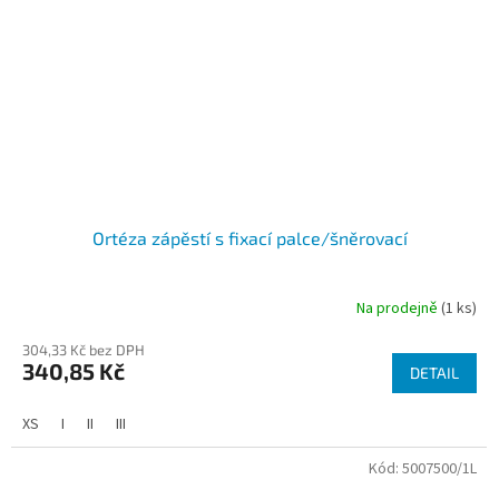
Ortéza zápěstí s fixací palce/šněrovací
Na prodejně
(1 ks)
304,33 Kč bez DPH
340,85 Kč
DETAIL
XS
I
II
III
Kód:
5007500/1L