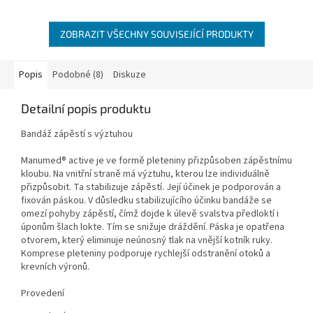
ZOBRAZIT VŠECHNY SOUVISEJÍCÍ PRODUKTY
Popis
Podobné (8)
Diskuze
Detailní popis produktu
Bandáž zápěstí s výztuhou
Manumed® active je ve formě pleteniny přizpůsoben zápěstnímu
kloubu. Na vnitřní straně má výztuhu, kterou lze individuálně
přizpůsobit. Ta stabilizuje zápěstí. Její účinek je podporován a
fixován páskou. V důsledku stabilizujícího účinku bandáže se
omezí pohyby zápěstí, čímž dojde k úlevě svalstva předloktí i
úponům šlach lokte. Tím se snižuje dráždění. Páska je opatřena
otvorem, který eliminuje neúnosný tlak na vnější kotník ruky.
Komprese pleteniny podporuje rychlejší odstranění otoků a
krevních výronů.
Provedení