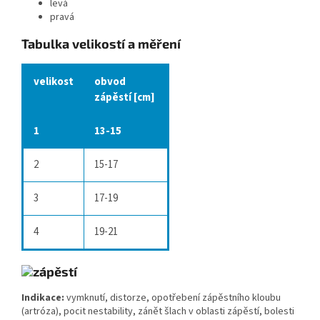
levá
pravá
Tabulka velikostí a měření
velikost
obvod
zápěstí [cm]
1
13-15
2
15-17
3
17-19
4
19-21
Indikace:
vymknutí, distorze, opotřebení zápěstního kloubu
(artróza), pocit nestability, zánět šlach v oblasti zápěstí, bolesti