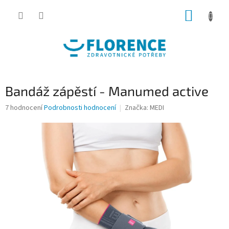
Přejít
NÁKUP
na
obsah
KOŠÍK
Bandáž zápěstí - Manumed active
Průměrné
7 hodnocení
Podrobnosti hodnocení
Značka:
MEDI
hodnocení
produktu
je
4,7
z
5
hvězdiček.