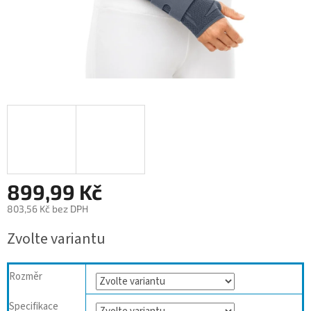
899,99 Kč
803,56 Kč bez DPH
Měrná
Zvolte variantu
cena:
Rozměr
Specifikace