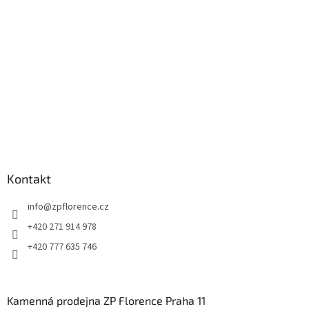
t
í
Kontakt
info
@
zpflorence.cz
+420 271 914 978
+420 777 635 746
Kamenná prodejna ZP Florence Praha 11