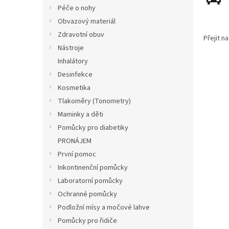
n
Péče o nohy
e
Obvazový materiál
l
Zdravotní obuv
Přejit n
Nástroje
Inhalátory
Desinfekce
Kosmetika
Tlakoměry (Tonometry)
Maminky a děti
Pomůcky pro diabetiky
PRONÁJEM
První pomoc
Inkontinenční pomůcky
Laboratorní pomůcky
Ochranné pomůcky
Podložní mísy a močové lahve
Pomůcky pro řidiče