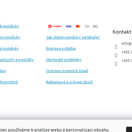
ké pomůcky
Kontakt
ní pomůcky
Jak získat pomůcky od lékaře?
info
@
ční pomůcky
Doprava a platba
+420 
punčochy a ponožky
Obchodní podmínky
+420 
obuv
Ochrana osobních údajů
dravotních
Reklamace a vrácení zboží
ies používáme k analýze webu a personalizaci obsahu.