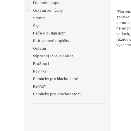
Fonendoskopy
Ostatní pomůcky
"Florenc
zpravidl
Stomie
nemocný
Čaje
nemocnic
Péče o dutinu ústní
vzduch, 
různou o
Potravinové doplňky
vyznamen
Ostatní
Výprodej / Sleva / Akce
ProSport
Novinky
Pomůcky pro hluchoslepé
REPASY
Pomůcky pro Tracheostomii