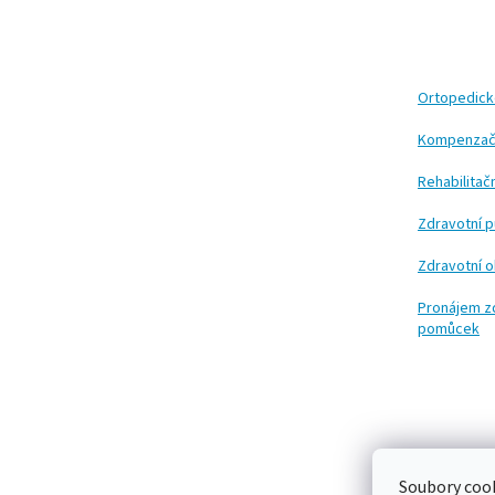
Z
á
p
a
t
Ortopedic
í
Kompenzač
Rehabilita
Zdravotní 
Zdravotní 
Pronájem z
pomůcek
Soubory cook