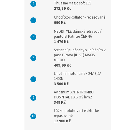
Thuasne Magic soft 105
272,39 Kč
Chodítko/Rollator - repasované
990 Kč
MEDISTYLE dámská zdravotní
pantofel Patricie ČERNÁ
1 476 Kč
Stehenní punčochy s upínáním v
pase PRAVÁ (II. KT) MAXIS
MICRO
409,99 Kč
Lineární motor Linak 24V 3,5A
1400N
3 500 Kč
Avicenum ANTI-TROMBO
HOSPITAL 1 AG OŠ lem2
349 Kč
Lůžko polohovací elektrické
repasované
12 900 Kč