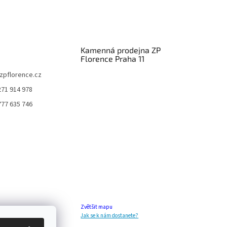
Kamenná prodejna ZP
Florence Praha 11
zpflorence.cz
271 914 978
777 635 746
Zvětšit mapu
Jak se k nám dostanete?