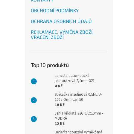
OBCHODNÍ PODMÍNKY
OCHRANA OSOBNÍCH ÚDAJŮ
REKLAMACE, VÝMĚNA ZBOŽÍ,
VRÁCENÍ ZBOŽÍ
Top 10 produktů
Lanceta automatická
jednorázová 2,4mm G21
4 Kč
Stříkačka inzulínová 0,5ML U-
100 / Omnican 50
10 Kč
Jehla křídlatá 23G 0,6x19mm -
MODRÁ
12 Kč
Berle francouzská vyměkčená