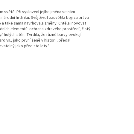
lém světě. Při vyslovení jejího jména se nám
árodní hrdinku. Svůj život zasvětila boji za práva
 a také sama navrhovala změny. Chtěla inovovat
adních elementů: ochrana zdravého prostředí, čistý
yř holých stěn. Tvrdila, že různé barvy evokují
 VII., jako první ženě v historii, předal
vatelný jako před sto lety."