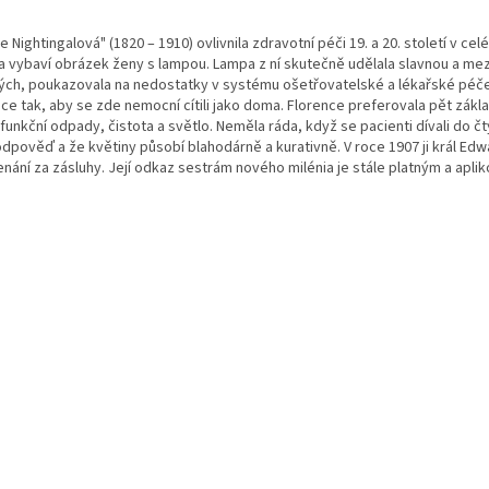
e Nightingalová" (1820 – 1910) ovlivnila zdravotní péči 19. a 20. století v ce
a vybaví obrázek ženy s lampou. Lampa z ní skutečně udělala slavnou a mezin
ch, poukazovala na nedostatky v systému ošetřovatelské a lékařské péče
e tak, aby se zde nemocní cítili jako doma. Florence preferovala pět zákl
funkční odpady, čistota a světlo. Neměla ráda, když se pacienti dívali do čt
dpověď a že květiny působí blahodárně a kurativně. V roce 1907 ji král Edward
ání za zásluhy. Její odkaz sestrám nového milénia je stále platným a apliko