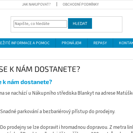
JAK NAKUPOVAT?
OBCHODNÍ PODMÍNKY
HLEDAT
LEŽITÉ INFORMACE A POMOC
PRONÁJEM
REPASY
KONTA
 SE K NÁM DOSTANETE?
e k nám dostanete?
na se nachází u Nákupního střediska Blankyt na adrese Matúško
Snadné parkování a bezbariérový přístup do prodejny.
Do prodejny se lze dopravit i hromadnou dopravou. Z metra l