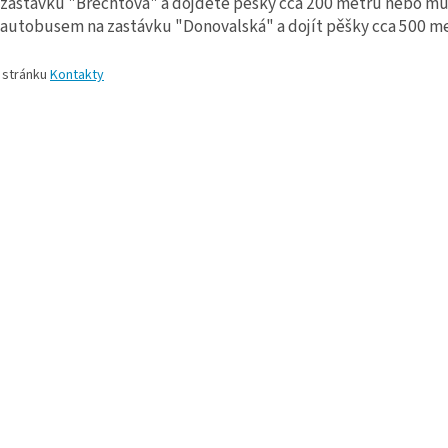
zastávku "Brechtova" a dojděte pěšky cca 200 metrů nebo můž
autobusem na zastávku "Donovalská" a dojít pěšky cca 500 me
a stránku
Kontakty