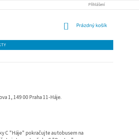
Přihlášení
NÁKUPNÍ
Prázdný košík
KOŠÍK
KTY
va 1, 149 00 Praha 11-Háje.
inky C "Háje" pokračujte autobusem na