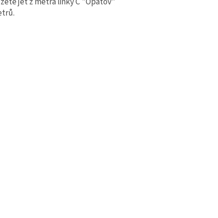
ete jet z metra linky C "Opatov"
trů.