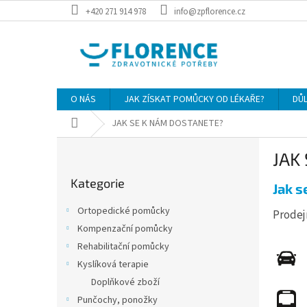
Přejít
+420 271 914 978
info@zpflorence.cz
na
obsah
O NÁS
JAK ZÍSKAT POMŮCKY OD LÉKAŘE?
DŮ
Domů
JAK SE K NÁM DOSTANETE?
P
JAK
o
Přeskočit
s
Kategorie
kategorie
Jak s
t
r
Ortopedické pomůcky
Prodej
a
Kompenzační pomůcky
n
Rehabilitační pomůcky
n
í
Kyslíková terapie
p
Doplňkové zboží
a
Punčochy, ponožky