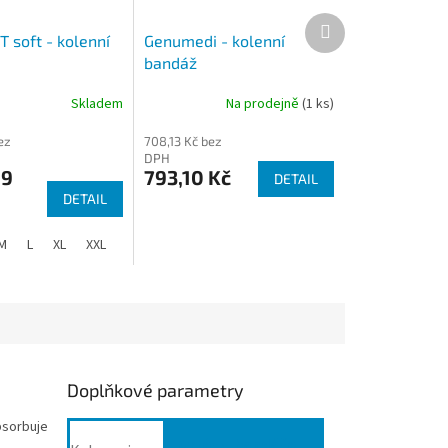
Další
produkt
T soft - kolenní
Genumedi - kolenní
bandáž
Skladem
Na prodejně
(1 ks)
ez
708,13 Kč bez
DPH
99
793,10 Kč
DETAIL
DETAIL
M
L
XL
XXL
Doplňkové parametry
bsorbuje
Ortézy, bandáže