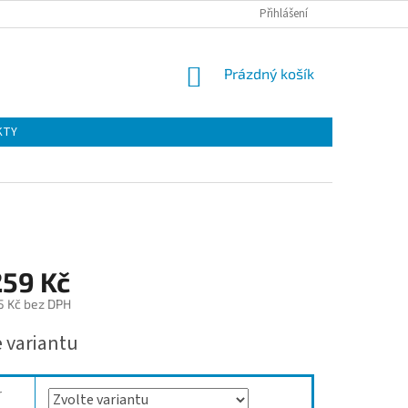
Přihlášení
NÁKUPNÍ
Prázdný košík
KOŠÍK
KTY
259 Kč
5 Kč
bez DPH
e variantu
r