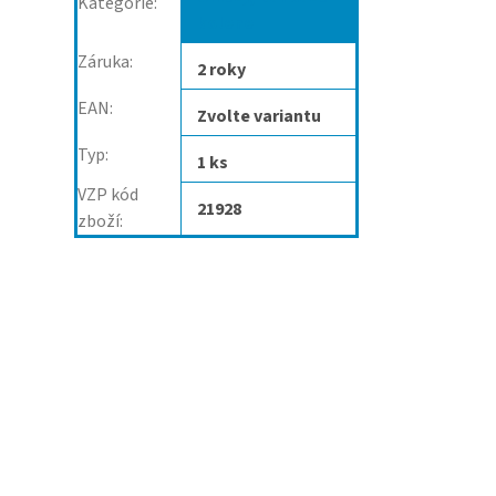
Kategorie
:
kolene
Záruka
:
2 roky
EAN
:
Zvolte variantu
Typ
:
1 ks
VZP kód
21928
zboží
: