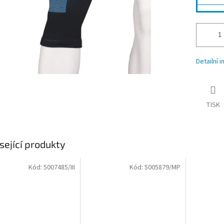
Detailní 
TISK
sející produkty
Kód:
5007485/III
Kód:
5005879/MP