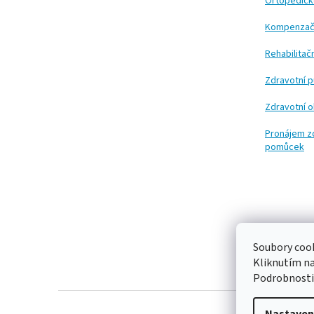
t
Ortopedic
í
Kompenzač
Rehabilita
Zdravotní 
Zdravotní 
Pronájem z
pomůcek
Soubory cook
Kliknutím n
Podrobnosti