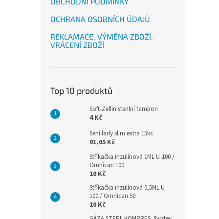
OBCHODNÍ PODMÍNKY
OCHRANA OSOBNÍCH ÚDAJŮ
REKLAMACE, VÝMĚNA ZBOŽÍ,
VRÁCENÍ ZBOŽÍ
Top 10 produktů
Soft-Zellin sterilní tampon
4 Kč
Seni lady slim extra 15ks
91,05 Kč
Stříkačka inzulínová 1ML U-100 /
Omnican 100
10 Kč
Stříkačka inzulínová 0,5ML U-
100 / Omnican 50
10 Kč
GÁZA STERILKOMPRES .8vrstev