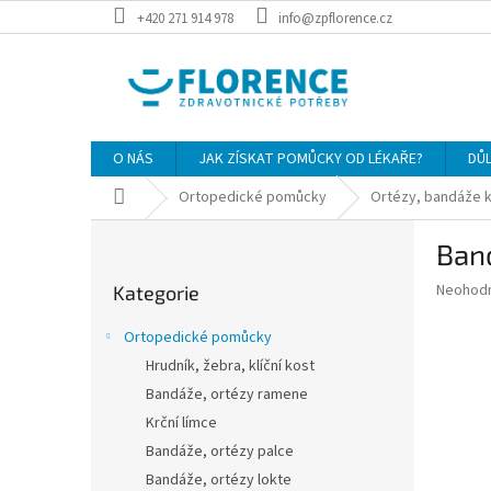
Přejít
+420 271 914 978
info@zpflorence.cz
na
obsah
O NÁS
JAK ZÍSKAT POMŮCKY OD LÉKAŘE?
DŮ
Domů
Ortopedické pomůcky
Ortézy, bandáže 
P
Band
o
Přeskočit
s
Průměr
Neohod
Kategorie
kategorie
t
hodnoce
r
produkt
Ortopedické pomůcky
a
je
Hrudník, žebra, klíční kost
0,0
n
z
Bandáže, ortézy ramene
n
5
í
Krční límce
hvězdič
p
Bandáže, ortézy palce
a
Bandáže, ortézy lokte