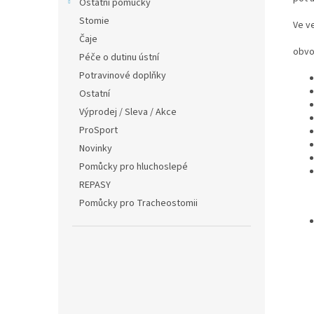
Ostatní pomůcky
Stomie
Ve ve
Čaje
obvo
Péče o dutinu ústní
Potravinové doplňky
Ostatní
Výprodej / Sleva / Akce
ProSport
Novinky
Pomůcky pro hluchoslepé
REPASY
Pomůcky pro Tracheostomii