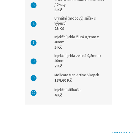
/ 2kusy
6 Kč
Urinální (močový) sáček s
výpustí
25 Kč
Injekční jehla žlutá 0,9mm x
40mm
5 Kč
Injekční jehla zelená 0,8mm x
40mm
2 Kč
Molicare Men Active 5 kapek
184,60 Kč
Injekční stříkačka
4 Kč
Z
á
p
a