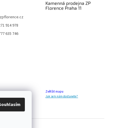
Kamenná prodejna ZP
Florence Praha 11
zpflorence.cz
271 914 978
777 635 746
Zvětšit mapu
Jak se k nám dostanete?
Souhlasím