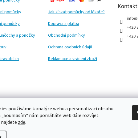
ké pomůcky
Kontakt
ní pomůcky
Jak získat pomůcky od lékaře?
info
@
ční pomůcky
Doprava a platba
+420 
punčochy a ponožky
Obchodní podmínky
+420 
obuv
Ochrana osobních údajů
dravotních
Reklamace a vrácení zboží
ies používáme k analýze webu a personalizaci obsahu.
a „Souhlasím" nám pomáháte web dále rozvíjet.
 najdete
zde
.