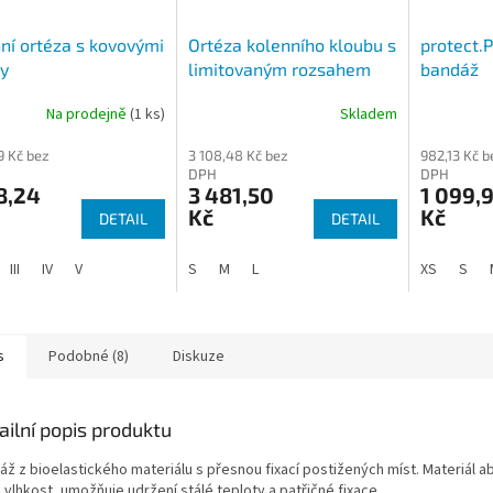
ní ortéza s kovovými
Ortéza kolenního kloubu s
protect.P
y
limitovaným rozsahem
bandáž
pohybu – pevný rám OR
Na prodejně
(1 ks)
Skladem
30
9 Kč bez
3 108,48 Kč bez
982,13 Kč b
DPH
DPH
8,24
3 481,50
1 099,
Kč
Kč
DETAIL
DETAIL
III
IV
V
S
M
L
XS
S
s
Podobné (8)
Diskuze
ailní popis produktu
áž z bioelastického materiálu s přesnou fixací postižených míst. Materiál a
 vlhkost, umožňuje udržení stálé teploty a patřičné fixace.