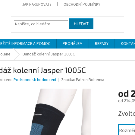
JAK NAKUPOVAT?
OBCHODNÍ PODMÍNKY
HLEDAT
LEŽITÉ INFORMACE A POMOC
PRONÁJEM
REPASY
KONTA
kolene
Bandáž kolenní Jasper 1005C
áž kolenní Jasper 1005C
né
noceno
Podrobnosti hodnocení
Značka:
Patron Bohemia
ní
od
u
od
214,0
Měrná
Zvolt
cena:
ek.
Rozmě