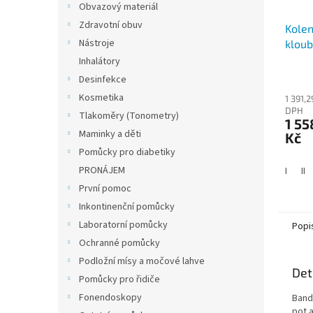
Obvazový materiál
Zdravotní obuv
Kolen
Nástroje
kloub
Inhalátory
Desinfekce
Kosmetika
1 391,2
DPH
Tlakoměry (Tonometry)
1 55
Maminky a děti
Kč
Pomůcky pro diabetiky
PRONÁJEM
I
II
První pomoc
Inkontinenční pomůcky
Laboratorní pomůcky
Popi
Ochranné pomůcky
Podložní mísy a močové lahve
Det
Pomůcky pro řidiče
Fonendoskopy
Band
pot a