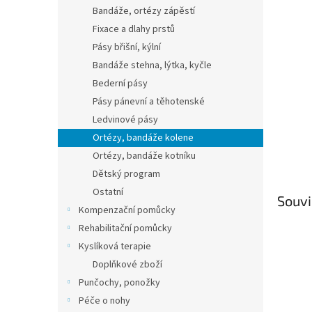
n
Bandáže, ortézy zápěstí
e
Fixace a dlahy prstů
l
Pásy břišní, kýlní
Bandáže stehna, lýtka, kyčle
Bederní pásy
Pásy pánevní a těhotenské
Ledvinové pásy
Ortézy, bandáže kolene
Ortézy, bandáže kotníku
Dětský program
Ostatní
Souvi
Kompenzační pomůcky
Rehabilitační pomůcky
Kyslíková terapie
Doplňkové zboží
Punčochy, ponožky
Péče o nohy