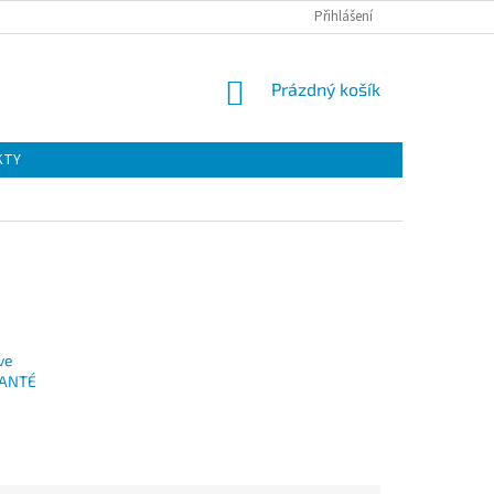
Přihlášení
NÁKUPNÍ
Prázdný košík
KOŠÍK
KTY
ve
SANTÉ
)