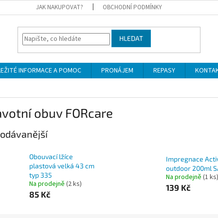
JAK NAKUPOVAT?
OBCHODNÍ PODMÍNKY
HLEDAT
LEŽITÉ INFORMACE A POMOC
PRONÁJEM
REPASY
KONTA
avotní obuv FORcare
odávanější
Obouvací lžíce
Impregnace Acti
plastová velká 43 cm
outdoor 200ml 
typ 335
Na prodejně
(1 ks
Na prodejně
(2 ks)
139 Kč
85 Kč