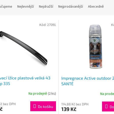
učujeme
Nejlevnější
Nejdražší
Nejprodávanější
Abecedně
Kód:
27091
K
ací lžíce plastová velká 43
Impregnace Active outdoor
p 335
SANTÉ
Na prodejně
(2 ks)
Na prod
Kč bez DPH
114,88 Kč bez DPH
Do košíku
Do
č
139 Kč