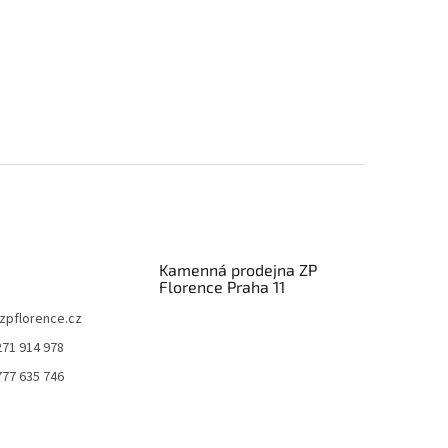
Kamenná prodejna ZP
Florence Praha 11
zpflorence.cz
271 914 978
777 635 746