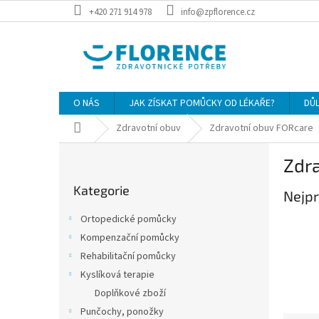
Přejít
+420 271 914 978
info@zpflorence.cz
na
obsah
O NÁS
JAK ZÍSKAT POMŮCKY OD LÉKAŘE?
DŮ
Domů
Zdravotní obuv
Zdravotní obuv FORcare
P
Zdr
o
Přeskočit
s
Kategorie
kategorie
Nejpr
t
r
Ortopedické pomůcky
a
Kompenzační pomůcky
n
Rehabilitační pomůcky
n
í
Kyslíková terapie
p
Doplňkové zboží
a
Punčochy, ponožky