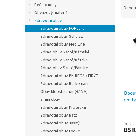
Ř
n
Péče o nohy
a
e
Dopor
Obvazový materiál
z
l
e
Zdravotní obuv
V
n
Zdravotní obuv FORcare
ý
í
Zdravotní obuv Schu'zz
p
p
Zdravotní obuv MediLine
i
r
Zdrav. obuv Santé/Dámské
s
o
p
Zdrav. obuv Santé/Dětské
d
r
u
Zdrav. obuv Santé/Pánské
o
k
Zdravotní obuv PK-REGA / FIRÝT
d
t
Zdravotní obuv Berkemann
u
ů
Obuv Moosbacher (BAMA)
Obouv
k
cm ty
Zimní obuv
t
ů
Zdravotní obuv Protetika
Zdravotní obuv Batz
Zdravotní obuv Jasný
70,25 
85 K
Zdravotní obuv Looke