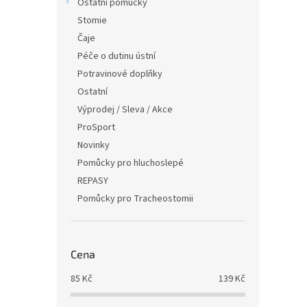
Ostatní pomůcky
Stomie
Čaje
Péče o dutinu ústní
Potravinové doplňky
Ostatní
Výprodej / Sleva / Akce
ProSport
Novinky
Pomůcky pro hluchoslepé
REPASY
Pomůcky pro Tracheostomii
Cena
85
Kč
139
Kč