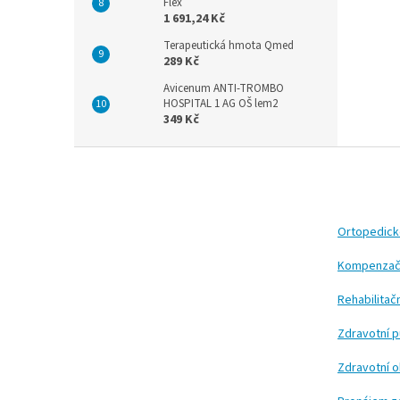
Flex
1 691,24 Kč
Terapeutická hmota Qmed
289 Kč
Avicenum ANTI-TROMBO
HOSPITAL 1 AG OŠ lem2
349 Kč
Z
á
p
a
t
Ortopedic
í
Kompenzač
Rehabilita
Zdravotní 
Zdravotní 