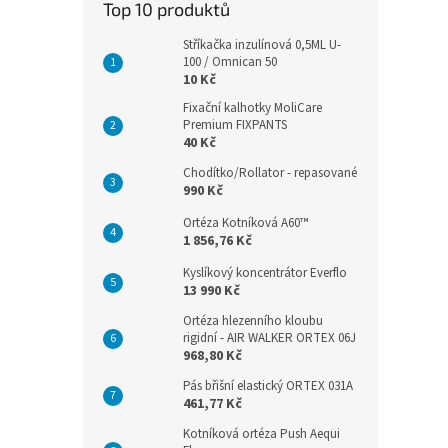
Top 10 produktů
Stříkačka inzulínová 0,5ML U-
100 / Omnican 50
10 Kč
Fixační kalhotky MoliCare
Premium FIXPANTS
40 Kč
Chodítko/Rollator - repasované
990 Kč
Ortéza Kotníková A60™
1 856,76 Kč
Kyslíkový koncentrátor Everflo
13 990 Kč
Ortéza hlezenního kloubu
rigidní - AIR WALKER ORTEX 06J
968,80 Kč
Pás břišní elastický ORTEX 031A
461,77 Kč
Kotníková ortéza Push Aequi