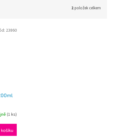
2
položek celkem
ód:
23860
 200ml
ejně
(1 ks)
 košíku