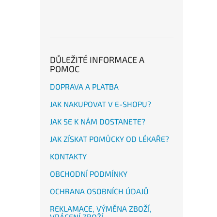
DŮLEŽITÉ INFORMACE A
POMOC
DOPRAVA A PLATBA
JAK NAKUPOVAT V E-SHOPU?
JAK SE K NÁM DOSTANETE?
JAK ZÍSKAT POMŮCKY OD LÉKAŘE?
KONTAKTY
OBCHODNÍ PODMÍNKY
OCHRANA OSOBNÍCH ÚDAJŮ
REKLAMACE, VÝMĚNA ZBOŽÍ,
VRÁCENÍ ZBOŽÍ