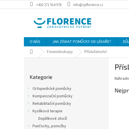
Přejít
+420 271 914 978
info@zpflorence.cz
na
obsah
O NÁS
JAK ZÍSKAT POMŮCKY OD LÉKAŘE?
DŮ
Domů
Fonendoskopy
Příslušenství
P
Přís
o
Přeskočit
s
Kategorie
kategorie
Náhradní
t
r
Ortopedické pomůcky
Nejpr
a
Kompenzační pomůcky
n
Rehabilitační pomůcky
n
í
Kyslíková terapie
p
Doplňkové zboží
a
Punčochy, ponožky