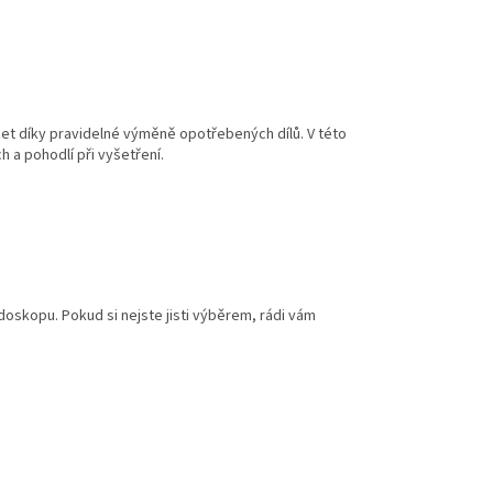
žet díky pravidelné výměně opotřebených dílů. V této
 a pohodlí při vyšetření.
oskopu. Pokud si nejste jisti výběrem, rádi vám