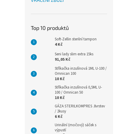
Top 10 produktů
Soft-Zellin sterilní tampon
4 Kč
Seni lady slim extra 15ks
91,05 Kč
Stříkačka inzulínová 1ML U-100 /
Omnican 100
10 Kč
Stříkačka inzulínová 0,5ML U-
100 / Omnican 50
10 Kč
GÁZA STERILKOMPRES .8vrstev
/ 2kusy
6 Kč
Urinální (močový) sáček s
výpustí