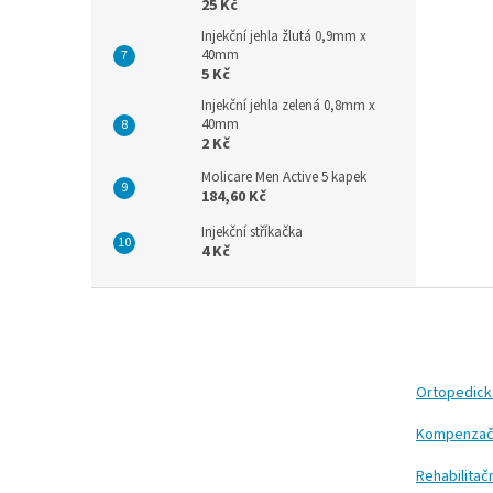
25 Kč
Injekční jehla žlutá 0,9mm x
40mm
5 Kč
Injekční jehla zelená 0,8mm x
40mm
2 Kč
Molicare Men Active 5 kapek
184,60 Kč
Injekční stříkačka
4 Kč
Z
á
p
a
t
Ortopedic
í
Kompenzač
Rehabilita