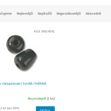
učujeme
Nejlevnější
Nejdražší
Nejprodávanější
Abecedně
Kód:
886/4541
y nasazovací tvrdé/měkké
Na prodejně
(1 ks)
02 Kč bez DPH
DETAIL