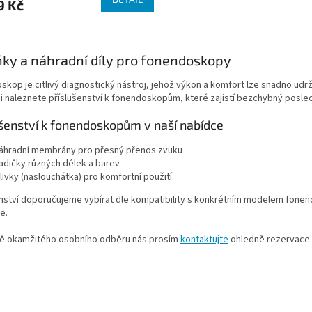
9 Kč
O
v
ky a náhradní díly pro fonendoskopy
l
á
kop je citlivý diagnostický nástroj, jehož výkon a komfort lze snadno udr
d
i naleznete příslušenství k fonendoskopům, které zajistí bezchybný poslech
a
c
ušenství k fonendoskopům v naší nabídce
í
p
áhradní membrány pro přesný přenos zvuku
r
adičky různých délek a barev
v
livky (naslouchátka) pro komfortní použití
k
y
nství doporučujeme vybírat dle kompatibility s konkrétním modelem fonend
v
e.
ý
p
dě okamžitého osobního odběru nás prosím
kontaktujte
ohledně rezervace.
i
s
u