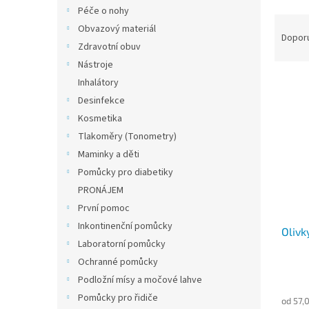
n
Péče o nohy
e
Ř
Obvazový materiál
l
a
Dopor
Zdravotní obuv
z
Nástroje
e
V
n
Inhalátory
ý
í
Desinfekce
p
p
Kosmetika
i
r
Tlakoměry (Tonometry)
s
o
Maminky a děti
p
d
r
u
Pomůcky pro diabetiky
o
k
PRONÁJEM
d
t
První pomoc
u
ů
Inkontinenční pomůcky
Olivk
k
Laboratorní pomůcky
t
Ochranné pomůcky
ů
Podložní mísy a močové lahve
Pomůcky pro řidiče
od 57,