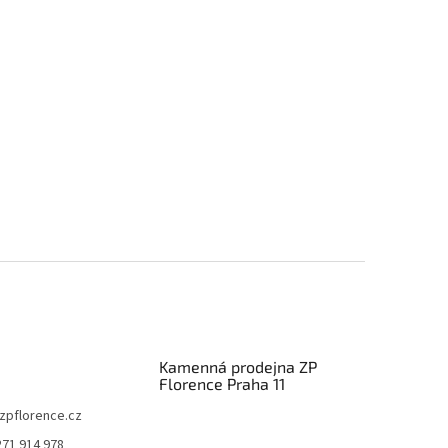
Kamenná prodejna ZP
Florence Praha 11
zpflorence.cz
271 914 978