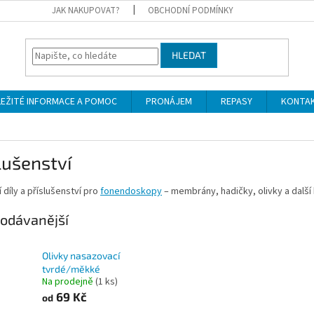
JAK NAKUPOVAT?
OBCHODNÍ PODMÍNKY
HLEDAT
LEŽITÉ INFORMACE A POMOC
PRONÁJEM
REPASY
KONTA
lušenství
 díly a příslušenství pro
fonendoskopy
– membrány, hadičky, olivky a další
odávanější
Olivky nasazovací
tvrdé/měkké
Na prodejně
(1 ks)
69 Kč
od