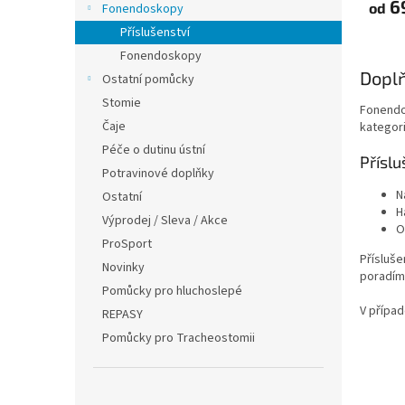
6
od
Fonendoskopy
Příslušenství
Fonendoskopy
Doplň
Ostatní pomůcky
Stomie
Fonendos
Čaje
kategori
Péče o dutinu ústní
Přísl
Potravinové doplňky
N
Ostatní
H
Výprodej / Sleva / Akce
O
ProSport
Přísluše
Novinky
poradím
Pomůcky pro hluchoslepé
V přípa
REPASY
Pomůcky pro Tracheostomii