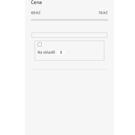
Cena
69
Kč
76
Kč
Na skladě
1