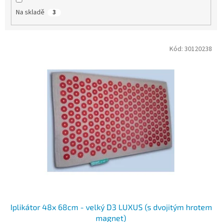
Na skladě
3
V
Kód:
30120238
ý
p
i
s
p
r
o
d
u
k
t
ů
Iplikátor 48x 68cm - velký D3 LUXUS (s dvojitým hrotem
magnet)