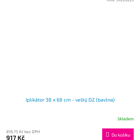
Kód:
30120223
Iplikátor 38 x 68 cm - velký D2 (bavlna)
Skladem
Průměrné
hodnocení
produktu
818,75 Kč bez DPH
Do košíku
917 Kč
je