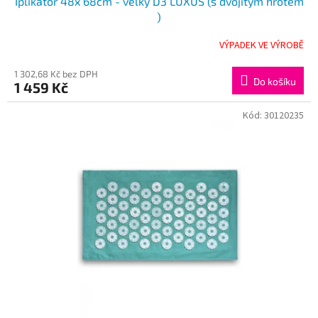
Iplikátor 48x 68cm - velký D3 LUXUS (s dvojitým hrotem
)
VÝPADEK VE VÝROBĚ
1 302,68 Kč bez DPH
Do košíku
1 459 Kč
Kód:
30120235