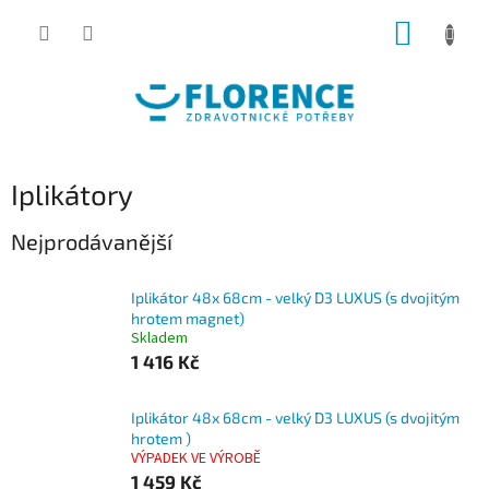
Přejít
NÁKUP
na
obsah
KOŠÍK
Iplikátory
Nejprodávanější
Iplikátor 48x 68cm - velký D3 LUXUS (s dvojitým
hrotem magnet)
Skladem
1 416 Kč
Iplikátor 48x 68cm - velký D3 LUXUS (s dvojitým
hrotem )
VÝPADEK VE VÝROBĚ
1 459 Kč