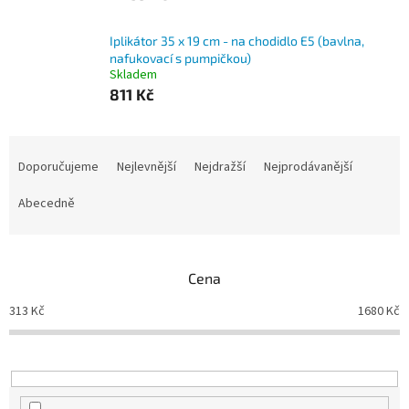
Iplikátor 35 x 19 cm - na chodidlo E5 (bavlna,
nafukovací s pumpičkou)
Skladem
811 Kč
Ř
a
Doporučujeme
Nejlevnější
Nejdražší
Nejprodávanější
z
e
Abecedně
n
í
p
Cena
r
o
313
Kč
1680
Kč
d
u
k
t
ů