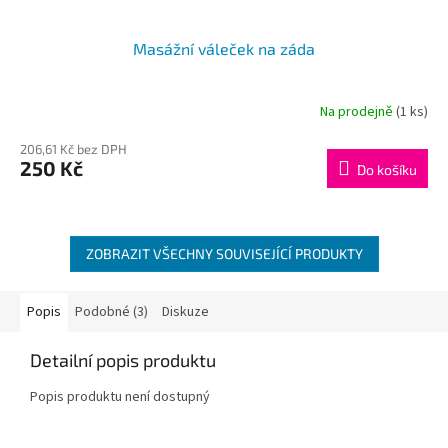
Masážní váleček na záda
Na prodejně
(1 ks)
Průměrné
hodnocení
206,61 Kč bez DPH
produktu
250 Kč
je
Do košíku
4,5
z
5
hvězdiček.
ZOBRAZIT VŠECHNY SOUVISEJÍCÍ PRODUKTY
Popis
Podobné (3)
Diskuze
Detailní popis produktu
Popis produktu není dostupný