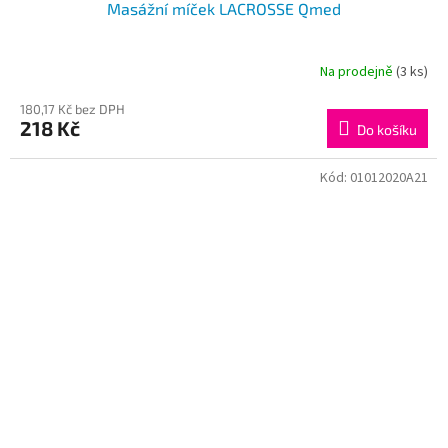
Masážní míček LACROSSE Qmed
Na prodejně
(3 ks)
180,17 Kč bez DPH
218 Kč
Do košíku
Kód:
01012020A21