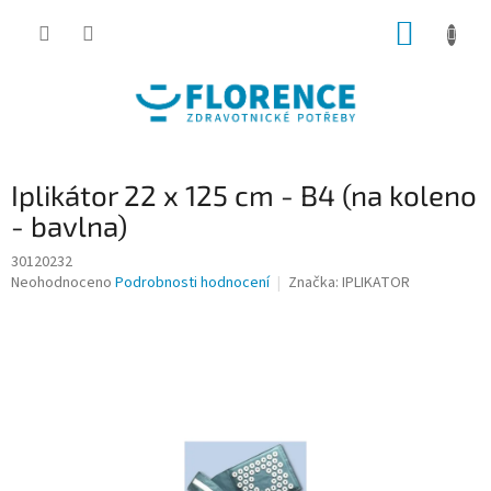
Přejít
NÁKUP
na
obsah
KOŠÍK
Iplikátor 22 x 125 cm - B4 (na koleno
- bavlna)
30120232
Průměrné
Neohodnoceno
Podrobnosti hodnocení
Značka:
IPLIKATOR
hodnocení
produktu
je
0,0
z
5
hvězdiček.