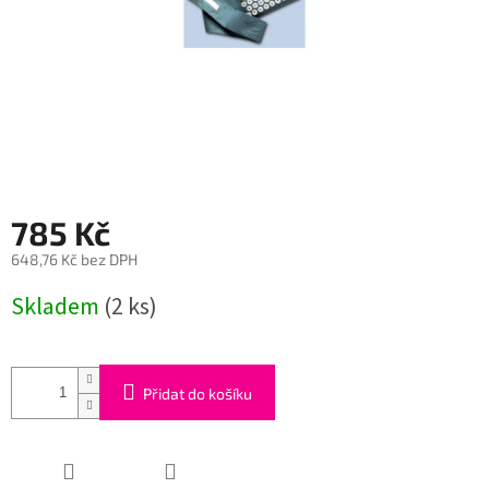
785 Kč
648,76 Kč bez DPH
Měrná
Skladem
(2 ks)
cena:
Přidat do košíku