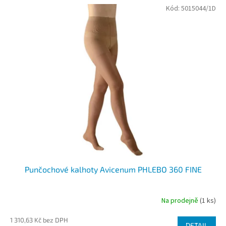
V
Kód:
5015044/1D
ý
p
i
s
p
r
o
d
u
k
t
ů
Punčochové kalhoty Avicenum PHLEBO 360 FINE
Na prodejně
(1 ks)
1 310,63 Kč bez DPH
DETAIL