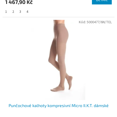
1 467,90 Kč
1
2
3
4
Kód:
5000477/6N/TEL
Punčochové kalhoty kompresivní Micro II.K.T. dámské