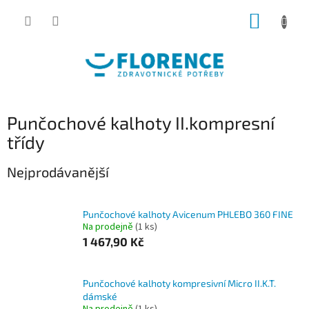
Přejít
NÁKUP
na
obsah
KOŠÍK
Punčochové kalhoty II.kompresní
třídy
Nejprodávanější
Punčochové kalhoty Avicenum PHLEBO 360 FINE
Na prodejně
(1 ks)
1 467,90 Kč
Punčochové kalhoty kompresivní Micro II.K.T.
dámské