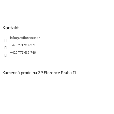
p
i
s
u
Kontakt
info
@
zpflorence.cz
+420 271 914 978
+420 777 635 746
Kamenná prodejna ZP Florence Praha 11