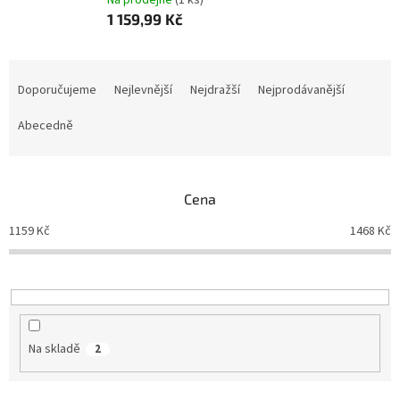
Na prodejně
(1 ks)
1 159,99 Kč
Ř
a
Doporučujeme
Nejlevnější
Nejdražší
Nejprodávanější
z
e
Abecedně
n
í
p
Cena
r
o
1159
Kč
1468
Kč
d
u
k
t
ů
Na skladě
2