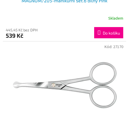
MAGNUM/205-manikurní set.6 dílný Pink
Skladem
445,45 Kč bez DPH
Do košíku
539 Kč
Kód:
27170