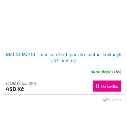
MAGNUM/218 - manikurní set, pouzdro imitaci krokodýlí
kůží, 4 dílný
Na prodejně
(1 ks)
371,90 Kč bez DPH
Do košíku
450 Kč
Kód:
26662