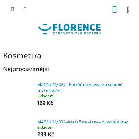
Přejít
NÁKUP
na
obsah
KOŠÍK
Kosmetika
Nejprodávanější
MAGNUM/327 - Kartáč na vlasy pro snadné
rozčesávání
Skladem
169 Kč
MAGNUM/334-Kartáč na vlasy - bukové dřevo
Skladem
233 Kč