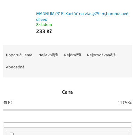
MAGNUM/318-Kartáč na vlasy25cm,bambusové
dřevo
Skladem
233 Kč
Ř
a
Doporučujeme
Nejlevnější
Nejdražší
Nejprodávanější
z
e
Abecedně
n
í
p
Cena
r
o
45
Kč
1179
Kč
d
u
k
t
ů