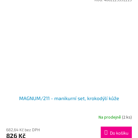
Kód:
4001219352115
MAGNUM/211 - manikurní set, krokodýlí kůže
Na prodejně
(2 ks)
682,64 Kč bez DPH
Do košíku
826 Kč