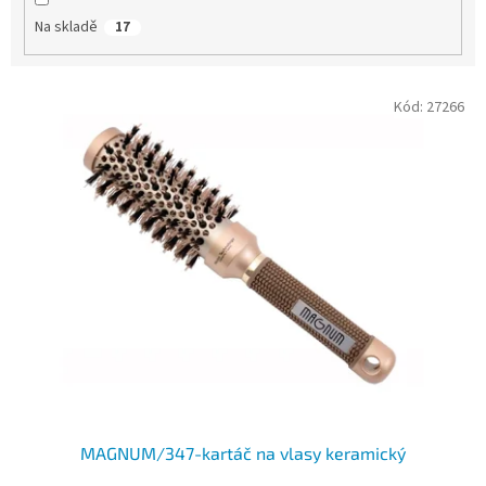
Na skladě
17
V
Kód:
27266
ý
p
i
s
p
r
o
d
u
k
t
ů
MAGNUM/347-kartáč na vlasy keramický