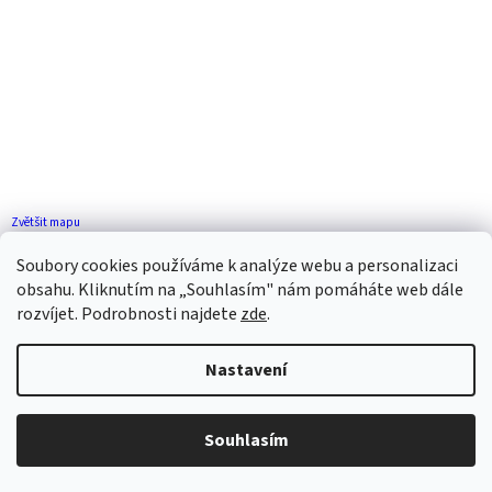
Zvětšit mapu
Jak se k nám dostanete?
Soubory cookies používáme k analýze webu a personalizaci
obsahu. Kliknutím na „Souhlasím" nám pomáháte web dále
rozvíjet. Podrobnosti najdete
zde
.
Nastavení
Vytvořil Shoptet
Souhlasím
Copyright 2026
ZP FLORENCE
. Všechna práva vyhrazena.