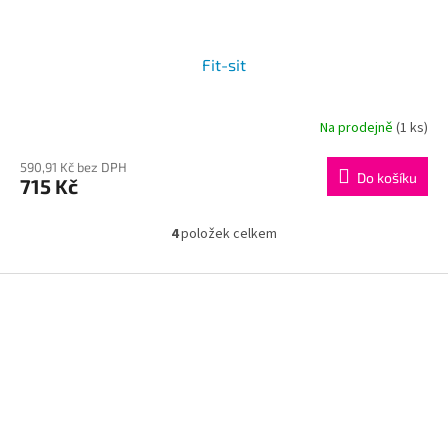
Fit-sit
Na prodejně
(1 ks)
590,91 Kč bez DPH
Do košíku
715 Kč
4
položek celkem
O
v
l
Z
á
á
d
p
a
a
c
t
í
í
p
r
v