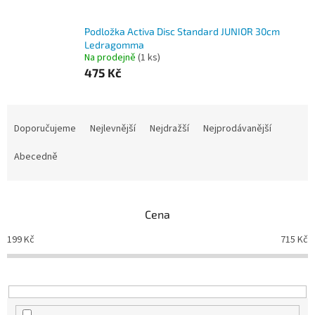
Podložka Activa Disc Standard JUNIOR 30cm
Ledragomma
Na prodejně
(1 ks)
475 Kč
Ř
a
Doporučujeme
Nejlevnější
Nejdražší
Nejprodávanější
z
e
Abecedně
n
í
p
Cena
r
o
199
Kč
715
Kč
d
u
k
t
ů