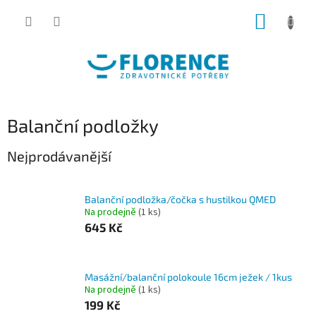
Přejít
NÁKUP
na
obsah
KOŠÍK
Balanční podložky
Nejprodávanější
Balanční podložka/čočka s hustilkou QMED
Na prodejně
(1 ks)
645 Kč
Masážní/balanční polokoule 16cm ježek / 1kus
Na prodejně
(1 ks)
199 Kč