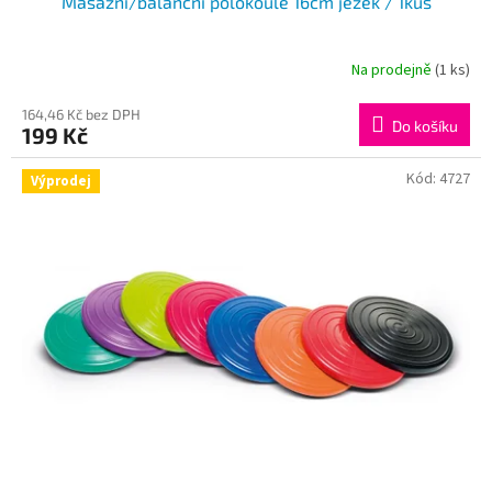
Masážní/balanční polokoule 16cm ježek / 1kus
Na prodejně
(1 ks)
164,46 Kč bez DPH
Do košíku
199 Kč
Kód:
4727
Výprodej