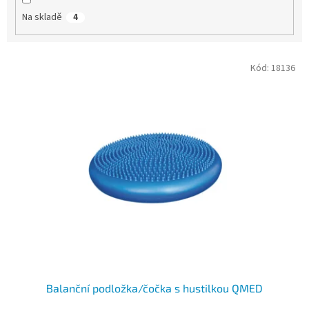
Na skladě
4
V
Kód:
18136
ý
p
i
s
p
r
o
d
u
k
t
ů
Balanční podložka/čočka s hustilkou QMED