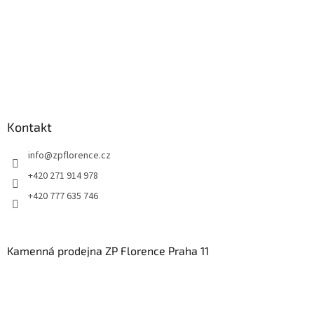
k
y
v
ý
p
i
s
u
Kontakt
info
@
zpflorence.cz
+420 271 914 978
+420 777 635 746
Kamenná prodejna ZP Florence Praha 11