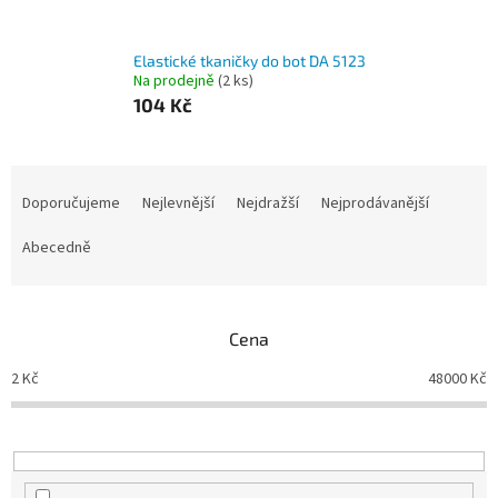
Elastické tkaničky do bot DA 5123
Na prodejně
(2 ks)
104 Kč
Ř
a
Doporučujeme
Nejlevnější
Nejdražší
Nejprodávanější
z
e
Abecedně
n
í
p
Cena
r
o
2
Kč
48000
Kč
d
u
k
t
ů