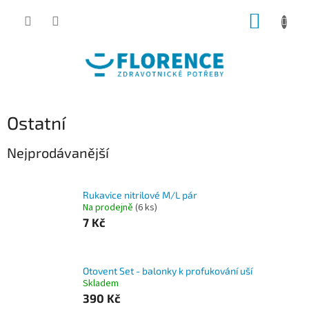
Přejít
NÁKUP
na
obsah
KOŠÍK
Ostatní
Nejprodávanější
Rukavice nitrilové M/L pár
Na prodejně
(6 ks)
7 Kč
Otovent Set - balonky k profukování uší
Skladem
390 Kč