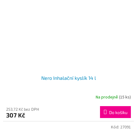
Nero Inhalační kyslík 14 l
Na prodejně
(15 ks)
Průměrné
hodnocení
produktu
253,72 Kč bez DPH
Do košíku
307 Kč
je
4,0
z
Kód:
27091
5