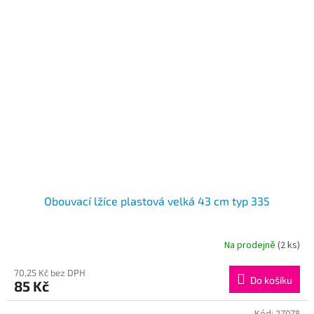
hvězdiček.
Obouvací lžíce plastová velká 43 cm typ 335
Na prodejně
(2 ks)
70,25 Kč bez DPH
Do košíku
85 Kč