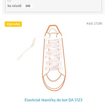
Na skladě
102
V
Kód:
27295
Výprodej
ý
p
i
s
p
r
o
d
u
k
t
ů
Elastické tkaničky do bot DA 5123