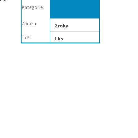
Koupelnové
Kategorie
:
masážní pom.
Záruka
:
2 roky
Typ
:
1 ks