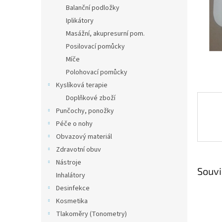
n
Balanční podložky
e
Iplikátory
l
Masážní, akupresurní pom.
Posilovací pomůcky
Míče
Polohovací pomůcky
Kyslíková terapie
Doplňkové zboží
Punčochy, ponožky
Péče o nohy
Obvazový materiál
Zdravotní obuv
Nástroje
Souvi
Inhalátory
Desinfekce
Kosmetika
Tlakoměry (Tonometry)