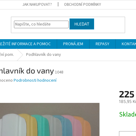
JAK NAKUPOVAT?
OBCHODNÍ PODMÍNKY
HLEDAT
LEŽITÉ INFORMACE A POMOC
PRONÁJEM
REPASY
KONTA
ní pom.
Podhlavník do vany
hlavník do vany
1048
né
noceno
Podrobnosti hodnocení
ní
225
u
185,95 K
Měrná
Skla
cena:
ek.