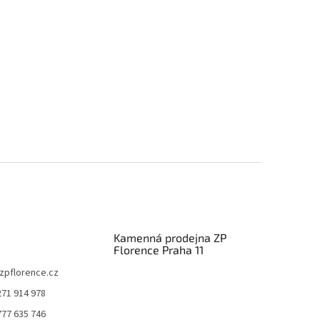
Kamenná prodejna ZP
Florence Praha 11
zpflorence.cz
271 914 978
777 635 746