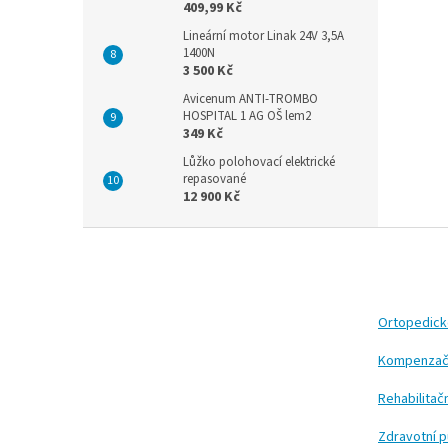
409,99 Kč
Lineární motor Linak 24V 3,5A
1400N
3 500 Kč
Avicenum ANTI-TROMBO
HOSPITAL 1 AG OŠ lem2
349 Kč
Lůžko polohovací elektrické
repasované
12 900 Kč
Z
á
p
a
t
Ortopedic
í
Kompenzač
Rehabilita
Zdravotní 