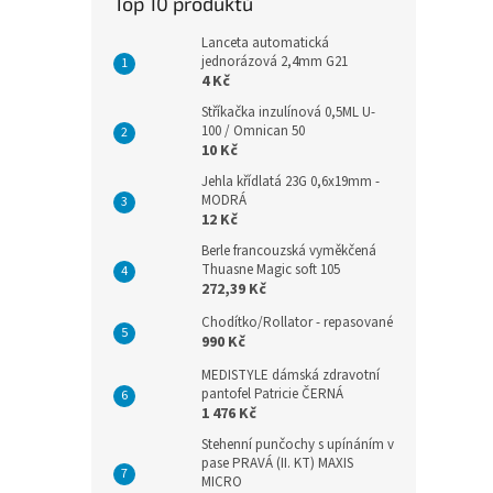
Top 10 produktů
Lanceta automatická
jednorázová 2,4mm G21
4 Kč
Stříkačka inzulínová 0,5ML U-
100 / Omnican 50
10 Kč
Jehla křídlatá 23G 0,6x19mm -
MODRÁ
12 Kč
Berle francouzská vyměkčená
Thuasne Magic soft 105
272,39 Kč
Chodítko/Rollator - repasované
990 Kč
MEDISTYLE dámská zdravotní
pantofel Patricie ČERNÁ
1 476 Kč
Stehenní punčochy s upínáním v
pase PRAVÁ (II. KT) MAXIS
MICRO