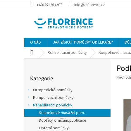
Přejít
+420 271 914 978
info@zpflorence.cz
na
obsah
O NÁS
JAK ZÍSKAT POMŮCKY OD LÉKAŘE?
DŮ
Domů
Rehabilitační pomůcky
Koupelnové masáž
P
Pod
o
Přeskočit
s
Průměr
Neohod
Kategorie
kategorie
t
hodnoce
r
produkt
Ortopedické pomůcky
a
je
Kompenzační pomůcky
0,0
n
z
Rehabilitační pomůcky
n
5
í
Koupelnové masážní pom.
hvězdič
p
Doplňky k míčům,publikace
a
Ostatní pomůcky