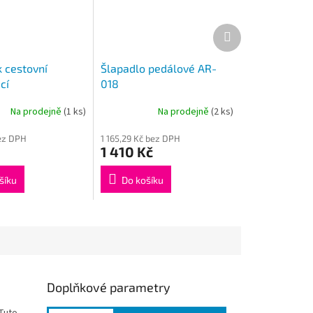
Další
produkt
k cestovní
Šlapadlo pedálové AR-
cí
018
Na prodejně
(1 ks)
Na prodejně
(2 ks)
bez DPH
1 165,29 Kč bez DPH
1 410 Kč
šíku
Do košíku
Doplňkové parametry
 Tuto