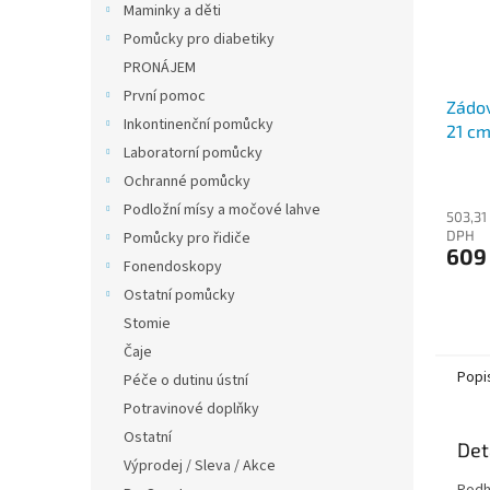
Maminky a děti
Pomůcky pro diabetiky
PRONÁJEM
První pomoc
Zádov
Inkontinenční pomůcky
21 c
Laboratorní pomůcky
Ochranné pomůcky
Podložní mísy a močové lahve
503,31
DPH
Pomůcky pro řidiče
609
Fonendoskopy
Ostatní pomůcky
Stomie
Čaje
Popi
Péče o dutinu ústní
Potravinové doplňky
Ostatní
Det
Výprodej / Sleva / Akce
Podhl