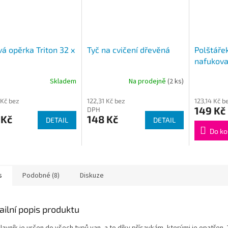
á opěrka Triton 32 x
Tyč na cvičení dřevěná
Polštáře
m
nafukova
Skladem
Na prodejně
(2 ks)
 Kč bez
122,31 Kč bez
123,14 Kč 
149 Kč
DPH
 Kč
148 Kč
DETAIL
DETAIL
Do ko
s
Podobné (8)
Diskuze
ailní popis produktu
avník je určen do všech typů van, a to díky přísavkám, kterými je opatřen.