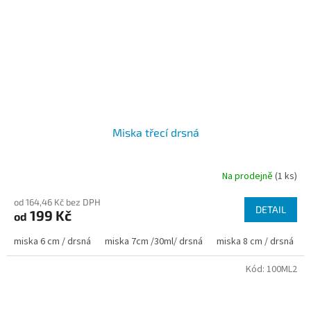
Miska třecí drsná
Na prodejně
(1 ks)
od 164,46 Kč bez DPH
DETAIL
199 Kč
od
miska 6 cm / drsná
miska 7cm /30ml/ drsná
miska 8 cm / drsná
Kód:
100ML2