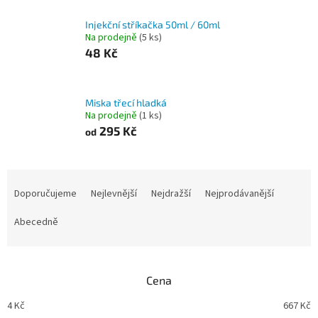
Injekční stříkačka 50ml / 60ml
Na prodejně
(5 ks)
48 Kč
Miska třecí hladká
Na prodejně
(1 ks)
295 Kč
od
Ř
a
Doporučujeme
Nejlevnější
Nejdražší
Nejprodávanější
z
e
Abecedně
n
í
p
Cena
r
o
4
Kč
667
Kč
d