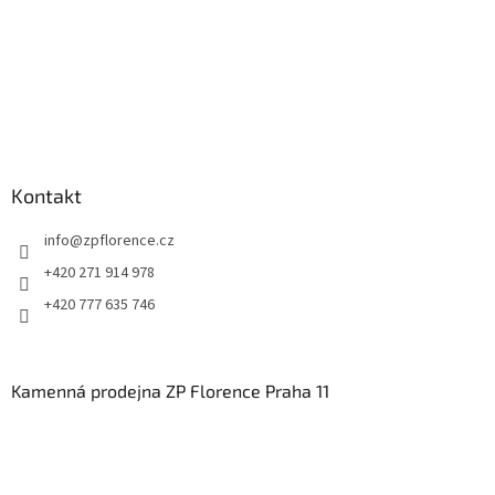
y
v
ý
p
i
s
u
Kontakt
info
@
zpflorence.cz
+420 271 914 978
+420 777 635 746
Kamenná prodejna ZP Florence Praha 11