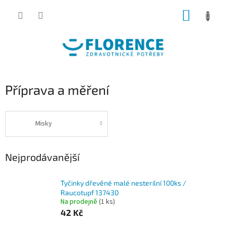
Přejít
NÁKUP
na
obsah
KOŠÍK
Příprava a měření
Misky
Nejprodávanější
Tyčinky dřevěné malé nesterilní 100ks /
Raucotupf 137430
Na prodejně
(1 ks)
42 Kč