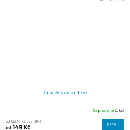
z
5
hvězdiček.
Tlouček k misce třecí
Na prodejně
(1 ks)
od 123,14 Kč bez DPH
DETAIL
149 Kč
od