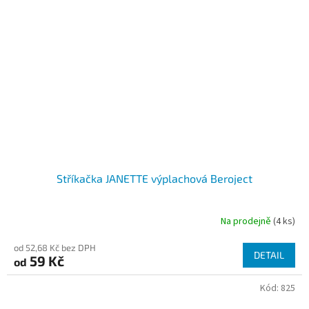
Stříkačka JANETTE výplachová Beroject
Na prodejně
(4 ks)
Průměrné
hodnocení
od 52,68 Kč bez DPH
produktu
DETAIL
59 Kč
od
je
5,0
Kód:
825
z
5