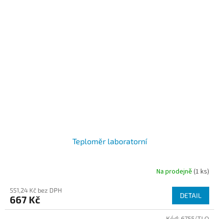
hvězdiček.
Teploměr laboratorní
Na prodejně
(1 ks)
Průměrné
hodnocení
551,24 Kč bez DPH
produktu
DETAIL
667 Kč
je
4,8
Kód:
6755/TLO