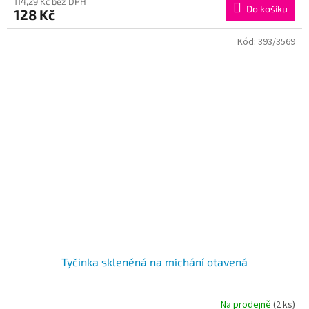
114,29 Kč bez DPH
Do košíku
128 Kč
Kód:
393/3569
Tyčinka skleněná na míchání otavená
Na prodejně
(2 ks)