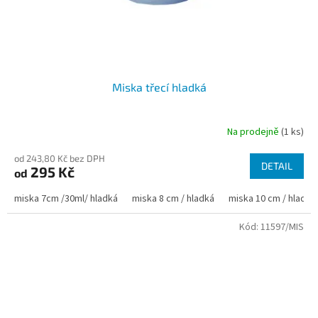
Miska třecí hladká
Na prodejně
(1 ks)
od 243,80 Kč bez DPH
DETAIL
295 Kč
od
miska 7cm /30ml/ hladká
miska 8 cm / hladká
miska 10 cm / hladká
Kód:
11597/MIS