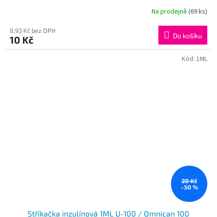
Na prodejně
(69 ks)
Průměrné
hodnocení
produktu
8,93 Kč bez DPH
Do košíku
10 Kč
je
4,1
z
Kód:
1ML
5
hvězdiček.
20 Kč
–50 %
Stříkačka inzulínová 1ML U-100 / Omnican 100