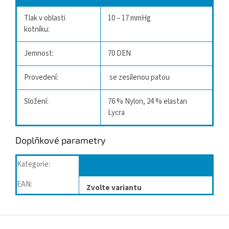
Tlak v oblasti
10 – 17 mmHg
kotníku:
Jemnost:
70 DEN
Provedení:
se zesílenou patou
Složení:
76 % Nylon, 24 % elastan
Lycra
Doplňkové parametry
Kategorie
:
Punčochy, ponožky
EAN
:
Zvolte variantu
Z