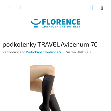
Přejít
NÁKUP
na
obsah
KOŠÍK
podkolenky TRAVEL Avicenum 70
Průměrné
Neohodnoceno
Podrobnosti hodnocení
Značka:
ARIES,a.s.
hodnocení
produktu
je
0,0
z
5
hvězdiček.