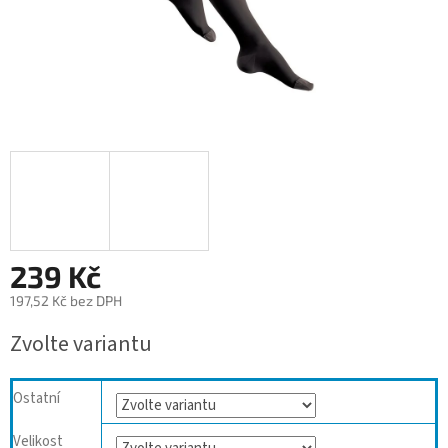
239 Kč
197,52 Kč bez DPH
Měrná
Zvolte variantu
cena:
Ostatní
Velikost