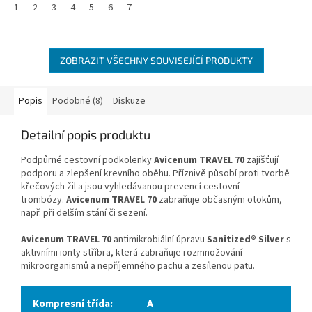
1
2
3
4
5
6
7
ZOBRAZIT VŠECHNY SOUVISEJÍCÍ PRODUKTY
Popis
Podobné (8)
Diskuze
Detailní popis produktu
Podpůrné cestovní podkolenky
Avicenum TRAVEL 70
zajišťují
podporu a zlepšení krevního oběhu. Příznivě působí proti tvorbě
křečových žil a jsou vyhledávanou prevencí cestovní
trombózy.
Avicenum TRAVEL 70
zabraňuje občasným otokům,
např. při delším stání či sezení.
Avicenum TRAVEL 70
antimikrobiální úpravu
Sanitized
®
Silver
s
aktivními ionty stříbra, která zabraňuje rozmnožování
mikroorganismů a nepříjemného pachu
a zesílenou patu.
Kompresní třída:
A