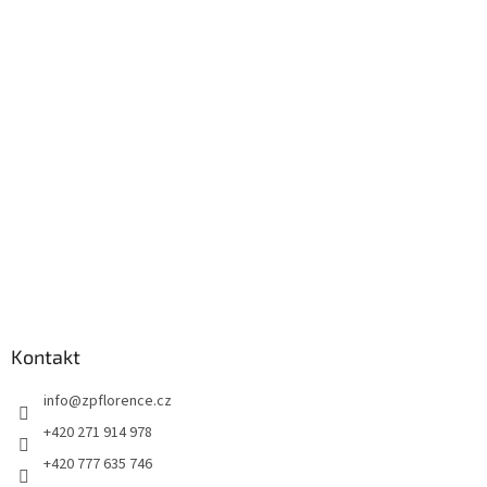
á
p
a
t
í
Kontakt
info
@
zpflorence.cz
+420 271 914 978
+420 777 635 746