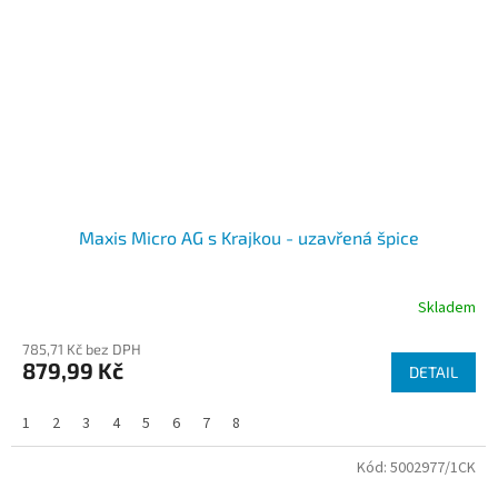
Maxis Micro AG s Krajkou - uzavřená špice
Skladem
785,71 Kč bez DPH
879,99 Kč
DETAIL
1
2
3
4
5
6
7
8
Kód:
5002977/1CK