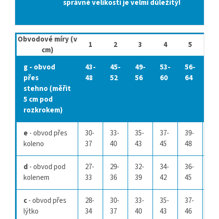
správné velikosti je velmi důležitý!
Obvodové míry (v
1
2
3
4
5
6
cm)
g
- obvod
43-
45-
49-
53-
56-
60
přes
48
52
56
60
64
68
stehno (měřit
5 cm pod
rozkrokem)
e
- obvod přes
30-
33-
35-
37-
39-
41-
koleno
37
40
43
45
48
51
d
- obvod pod
27-
29-
32-
34-
36-
38-
kolenem
33
36
39
42
45
48
c
- obvod přes
28-
30-
33-
35-
37-
39-
lýtko
34
37
40
43
46
49