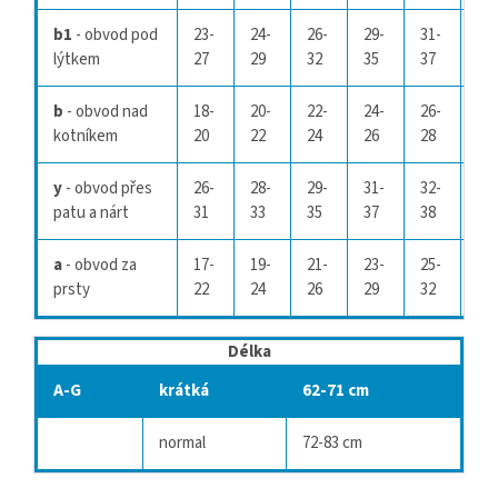
b1
- obvod pod
23-
24-
26-
29-
31-
33-
lýtkem
27
29
32
35
37
39
b
- obvod nad
18-
20-
22-
24-
26-
28-
kotníkem
20
22
24
26
28
30
y
- obvod přes
26-
28-
29-
31-
32-
33-
patu a nárt
31
33
35
37
38
40
a
- obvod za
17-
19-
21-
23-
25-
27-
prsty
22
24
26
29
32
34
Délka
A-G
krátká
62-71 cm
normal
72-83 cm