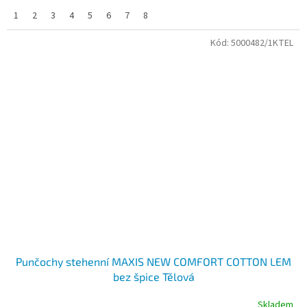
1
2
3
4
5
6
7
8
Kód:
5000482/1KTEL
Punčochy stehenní MAXIS NEW COMFORT COTTON LEM
bez špice Tělová
Skladem