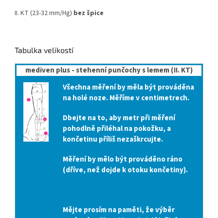
II. KT (23-32 mm/Hg)
bez špice
Tabulka velikostí
mediven plus - stehenní punčochy s lemem (II. KT)
Všechna měření by měla být prováděna
na holé noze. Měříme v centimetrech.
Dbejte na to, aby metr při měření
pohodlně přiléhal na pokožku, a
končetinu příliš nezaškrcujte.
Měření by mělo být prováděno ráno
(dříve, než dojde k otoku končetiny).
Mějte prosím na paměti, že výběr