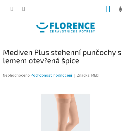
Přejít
NÁKUP
na
obsah
KOŠÍK
Mediven Plus stehenní punčochy s
lemem otevřená špice
Průměrné
Neohodnoceno
Podrobnosti hodnocení
Značka:
MEDI
hodnocení
produktu
je
0,0
z
5
hvězdiček.