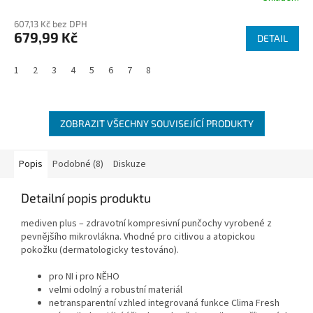
607,13 Kč bez DPH
679,99 Kč
DETAIL
1
2
3
4
5
6
7
8
ZOBRAZIT VŠECHNY SOUVISEJÍCÍ PRODUKTY
Popis
Podobné (8)
Diskuze
Detailní popis produktu
mediven plus – zdravotní kompresivní punčochy vyrobené z
pevnějšího mikrovlákna. Vhodné pro citlivou a atopickou
pokožku (dermatologicky testováno).
pro NI i pro NĚHO
velmi odolný a robustní materiál
netransparentní vzhled integrovaná funkce Clima Fresh