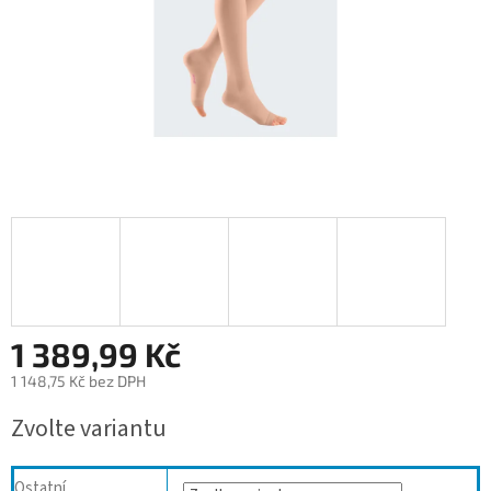
1 389,99 Kč
1 148,75 Kč bez DPH
Měrná
Zvolte variantu
cena:
Ostatní