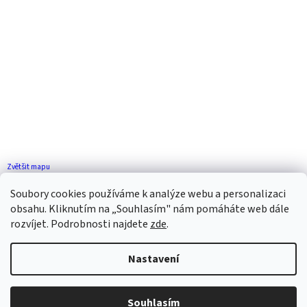
Zvětšit mapu
Jak se k nám dostanete?
Soubory cookies používáme k analýze webu a personalizaci
obsahu. Kliknutím na „Souhlasím" nám pomáháte web dále
rozvíjet. Podrobnosti najdete
zde
.
Nastavení
Vytvořil Shoptet
Souhlasím
Copyright 2026
ZP FLORENCE
. Všechna práva vyhrazena.