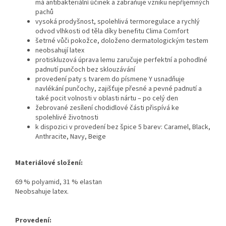
má antibakteriální účinek a zabraňuje vzniku nepříjemných
pachů
vysoká prodyšnost, spolehlivá termoregulace a rychlý
odvod vlhkosti od těla díky benefitu Clima Comfort
šetrné vůči pokožce, doloženo dermatologickým testem
neobsahují latex
protiskluzová úprava lemu zaručuje perfektní a pohodlné
padnutí punčoch bez sklouzávání
provedení paty s tvarem do písmene Y usnadňuje
navlékání punčochy, zajišťuje přesné a pevné padnutí a
také pocit volnosti v oblasti nártu – po celý den
žebrované zesílení chodidlové části přispívá ke
spolehlivé životnosti
k dispozici v provedení bez špice 5 barev: Caramel, Black,
Anthracite, Navy, Beige
Materiálové složení:
69 % polyamid, 31 % elastan
Neobsahuje latex.
Provedení: