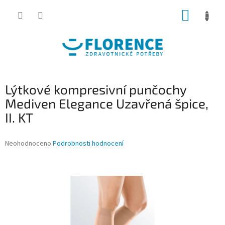
Přejít
NÁKUP
na
obsah
KOŠÍK
Lýtkové kompresivní punčochy
Mediven Elegance Uzavřená špice,
II. KT
Průměrné
Neohodnoceno
Podrobnosti hodnocení
hodnocení
produktu
je
0,0
z
5
hvězdiček.