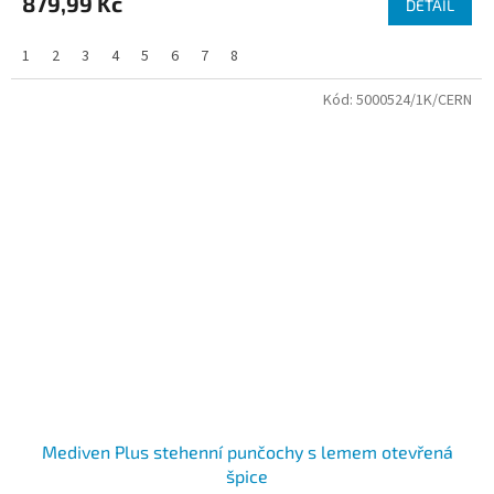
879,99 Kč
DETAIL
1
2
3
4
5
6
7
8
Kód:
5000524/1K/CERN
Mediven Plus stehenní punčochy s lemem otevřená
špice