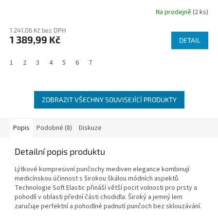
Na prodejně
(2 ks)
1 241,06 Kč bez DPH
1 389,99 Kč
DETAIL
1
2
3
4
5
6
7
ZOBRAZIT VŠECHNY SOUVISEJÍCÍ PRODUKTY
Popis
Podobné (8)
Diskuze
Detailní popis produktu
Lýtkové kompresivní punčochy mediven elegance kombinují
medicínskou účinnost s širokou škálou módních aspektů.
Technologie Soft Elastic přináší větší pocit volnosti pro prsty a
pohodlí v oblasti přední části chodidla. Široký a jemný lem
zaručuje perfektní a pohodlné padnutí punčoch bez sklouzávání.