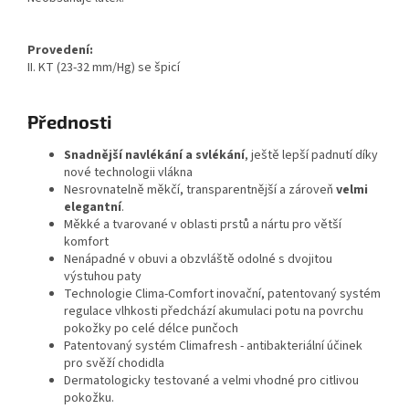
Provedení:
II. KT (23-32 mm/Hg) se špicí
Přednosti
Snadnější navlékání a svlékání
, ještě lepší padnutí díky
nové technologii vlákna
Nesrovnatelně měkčí, transparentnější a zároveň
velmi
elegantní
.
Měkké a tvarované v oblasti prstů a nártu pro větší
komfort
Nenápadné v obuvi a obzvláště odolné s dvojitou
výstuhou paty
Technologie Clima-Comfort inovační, patentovaný systém
regulace vlhkosti předchází akumulaci potu na povrchu
pokožky po celé délce punčoch
Patentovaný systém Climafresh - antibakteriální účinek
pro svěží chodidla
Dermatologicky testované a velmi vhodné pro citlivou
pokožku.