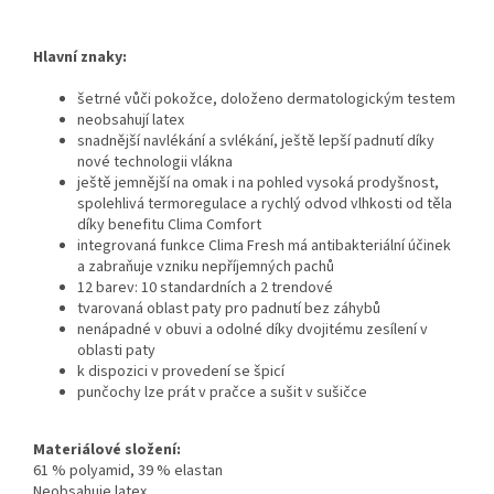
Hlavní znaky:
šetrné vůči pokožce, doloženo dermatologickým testem
neobsahují latex
snadnější navlékání a svlékání, ještě lepší padnutí díky
nové technologii vlákna
ještě jemnější na omak i na pohled vysoká prodyšnost,
spolehlivá termoregulace a rychlý odvod vlhkosti od těla
díky benefitu Clima Comfort
integrovaná funkce Clima Fresh má antibakteriální účinek
a zabraňuje vzniku nepříjemných pachů
12 barev: 10 standardních a 2 trendové
tvarovaná oblast paty pro padnutí bez záhybů
nenápadné v obuvi a odolné díky dvojitému zesílení v
oblasti paty
k dispozici v provedení se špicí
punčochy lze prát v pračce a sušit v sušičce
Materiálové složení:
61 % polyamid, 39 % elastan
Neobsahuje latex.