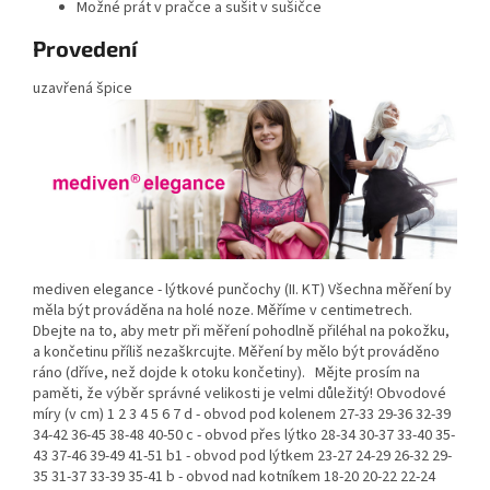
Možné prát v pračce a sušit v sušičce
Provedení
uzavřená špice
mediven elegance - lýtkové punčochy (II. KT) Všechna měření by
měla být prováděna na holé noze. Měříme v centimetrech.
Dbejte na to, aby metr při měření pohodlně přiléhal na pokožku,
a končetinu příliš nezaškrcujte. Měření by mělo být prováděno
ráno (dříve, než dojde k otoku končetiny). Mějte prosím na
paměti, že výběr správné velikosti je velmi důležitý! Obvodové
míry (v cm) 1 2 3 4 5 6 7 d - obvod pod kolenem 27-33 29-36 32-39
34-42 36-45 38-48 40-50 c - obvod přes lýtko 28-34 30-37 33-40 35-
43 37-46 39-49 41-51 b1 - obvod pod lýtkem 23-27 24-29 26-32 29-
35 31-37 33-39 35-41 b - obvod nad kotníkem 18-20 20-22 22-24