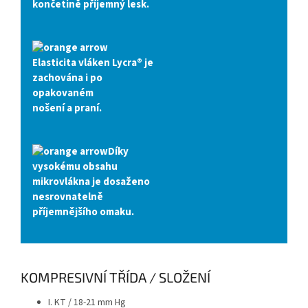
končetině
příjemný lesk
.
Elasticita
vláken Lycra® je
zachována i po
opakovaném
nošení a praní.
Díky
vysokému obsahu
mikrovlákna je dosaženo
nesrovnatelně
příjemnějšího omaku
.
KOMPRESIVNÍ TŘÍDA / SLOŽENÍ
I. KT / 18-21 mm Hg