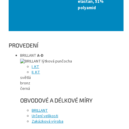
elastan, 51%
polyamid
PROVEDENÍ
BRILLANT
A-D
I. KT
II. KT
světlá
bronz
černá
OBVODOVÉ A DÉLKOVÉ MÍRY
BRILLANT
Určení velikosti
Zakázková výroba