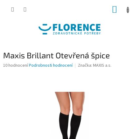
Přejít
NÁKUP
na
obsah
KOŠÍK
Maxis Brillant Otevřená špice
Průměrné
10 hodnocení
Podrobnosti hodnocení
Značka:
MAXIS a.s.
hodnocení
produktu
je
4,6
z
5
hvězdiček.