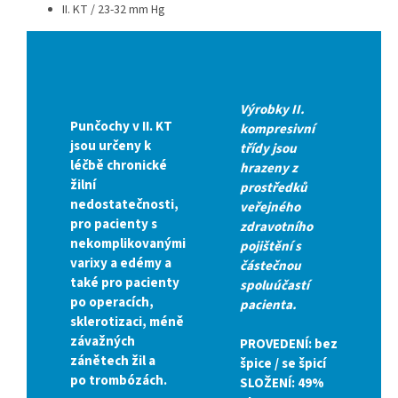
II. KT / 23-32 mm Hg
Výrobky II.
Punčochy v II. KT
kompresivní
jsou určeny k
třídy jsou
léčbě chronické
hrazeny z
žilní
prostředků
nedostatečnosti,
veřejného
pro pacienty s
zdravotního
nekomplikovanými
pojištění s
varixy a edémy a
částečnou
také pro pacienty
spoluúčastí
po operacích,
pacienta
.
sklerotizaci, méně
závažných
PROVEDENÍ:
bez
zánětech žil a
špice / se špicí
po trombózách.
SLOŽENÍ:
49%