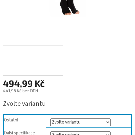
494,99 Kč
441,96 Kč bez DPH
Měrná
Zvolte variantu
cena:
Ostatní
Další specifikace