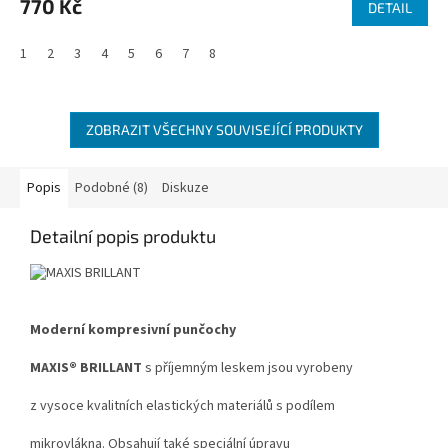
770 Kč
DETAIL
1
2
3
4
5
6
7
8
ZOBRAZIT VŠECHNY SOUVISEJÍCÍ PRODUKTY
Popis
Podobné (8)
Diskuze
Detailní popis produktu
Moderní kompresivní punčochy
MAXIS® BRILLANT
s příjemným leskem jsou vyrobeny
z vysoce kvalitních elastických materiálů s podílem
mikrovlákna. Obsahují také speciální úpravu