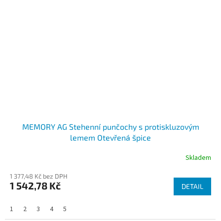
MEMORY AG Stehenní punčochy s protiskluzovým
lemem Otevřená špice
Skladem
1 377,48 Kč bez DPH
1 542,78 Kč
DETAIL
1
2
3
4
5